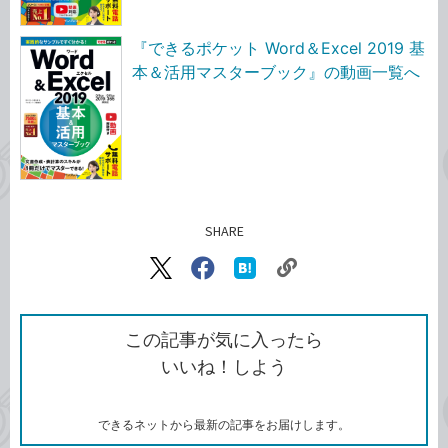
『できるポケット Word＆Excel 2019 基
本＆活用マスターブック』の動画一覧へ
SHARE
記事をシェアする
リ
X（旧
Facebook
は
ン
Twitter）
で
て
ク
で
シ
な
を
シ
ェ
ブ
この記事が気に入ったら
コ
ェ
ア
ッ
いいね！しよう
ピ
ア
ク
ー
マ
ー
ク
できるネットから最新の記事をお届けします。
に