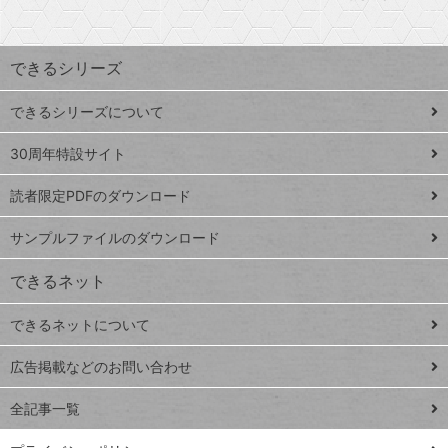
探
上
検
昇
索
す
ワ
できるシリーズ
ー
ド
できるシリーズについて
Google
ト
スプレ
ッ
30周年特設サイト
ッドシ
プ
読者限定PDFのダウンロード
ート
ペ
iPhone
ー
サンプルファイルのダウンロード
VLOOKUP
ジ
できるネット
連載
できるネットについて
Excel Q&A
close
閉じ
トイアンナ流仕
広告掲載などのお問い合わせ
る
事術
全記事一覧
PowerAutomate
ではじめる業務