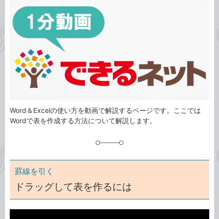
事
テ
タ
ゴ
グ
リ
Word＆Excelの使い方を動画で解説するページです。ここでは
Wordで表を作成する方法について解説します。
罫線を引く
ドラッグして表を作るには