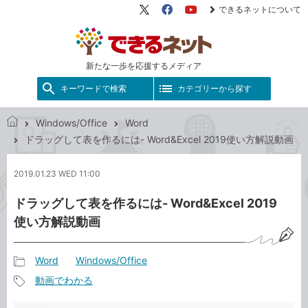
できるネットについて
X（旧
Facebook
YouTube
Twitter）
新たな一歩を応援するメディア
キーワードで検索
カテゴリーから探す
Windows/Office
Word
で
ドラッグして表を作るには- Word&Excel 2019使い方解説動画
き
る
2019.01.23 WED 11:00
ネ
ッ
ドラッグして表を作るには- Word&Excel 2019
ト
使い方解説動画
Word
Windows/Office
記
動画でわかる
事
記
カ