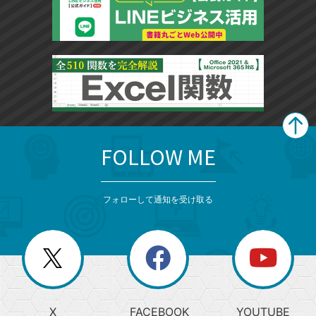
FOLLOW ME
search
format_list_bulleted
検
カ
検
カ
索
テ
メ
ゴ
索
テ
ニ
リ
フォローして通知を受け取る
ゴ
ュ
ー
ー
一
リ
を
覧
閉
を
ー
じ
閉
か
る
じ
る
search
ら
急
X
FACEBOOK
YOUTUBE