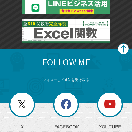
FOLLOW ME
search
format_list_bulleted
検
カ
検
カ
索
テ
メ
ゴ
索
テ
ニ
リ
フォローして通知を受け取る
ゴ
ュ
ー
ー
一
リ
を
覧
閉
を
ー
じ
閉
か
る
じ
る
search
ら
急
X
FACEBOOK
YOUTUBE
探
上