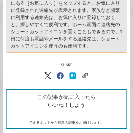
にある［お気に入り］をタップすると、お気に入り
に登録された連絡先が表示されます。家族など頻繁
に利用する連絡先は、お気に入りに登録しておく
と、探しやすくて便利です。ホーム画面に連絡先の
ショートカットアイコンを置くこともできるので、1
日に何度も電話やメールをする連絡先は、ショート
カットアイコンを使うのも便利です。
SHARE
記事をシェアする
リ
X（旧
Facebook
は
ン
Twitter）
で
て
ク
で
シ
な
を
シ
ェ
ブ
この記事が気に入ったら
コ
ェ
ア
ッ
いいね！しよう
ピ
ア
ク
ー
マ
ー
ク
できるネットから最新の記事をお届けします。
に
追