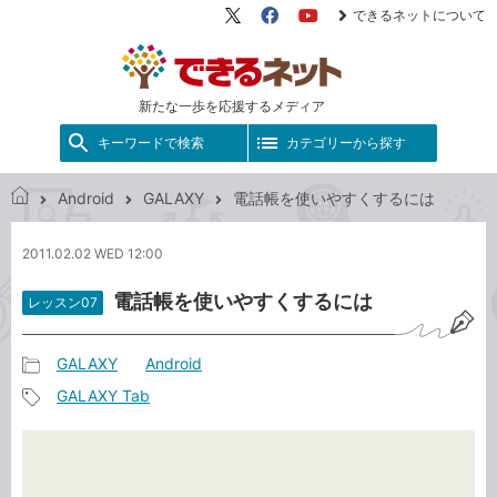
できるネットについて
X（旧
Facebook
YouTube
Twitter）
新たな一歩を応援するメディア
キーワードで検索
カテゴリーから探す
Android
GALAXY
電話帳を使いやすくするには
で
き
2011.02.02 WED 12:00
る
ネ
電話帳を使いやすくするには
レッスン07
ッ
ト
GALAXY
Android
記
GALAXY Tab
事
記
カ
事
テ
タ
ゴ
グ