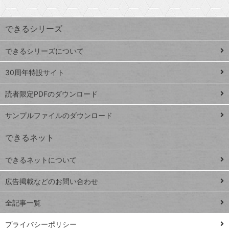
検
昇
索
す
ワ
できるシリーズ
ー
ド
できるシリーズについて
Google
ト
スプレ
ッ
30周年特設サイト
ッドシ
プ
読者限定PDFのダウンロード
ート
ペ
iPhone
ー
サンプルファイルのダウンロード
VLOOKUP
ジ
できるネット
連載
できるネットについて
Excel Q&A
close
閉じ
トイアンナ流仕
広告掲載などのお問い合わせ
る
事術
全記事一覧
PowerAutomate
ではじめる業務
プライバシーポリシー