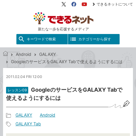
できるネットについて
X（旧
Facebook
YouTube
Twitter）
新たな一歩を応援するメディア
キーワードで検索
カテゴリーから探す
Android
GALAXY
で
GoogleのサービスをGALAXY Tabで使えるようにするには
き
る
2011.02.04 FRI 12:00
ネ
ッ
GoogleのサービスをGALAXY Tabで
レッスン09
ト
使えるようにするには
GALAXY
Android
記
GALAXY Tab
事
記
カ