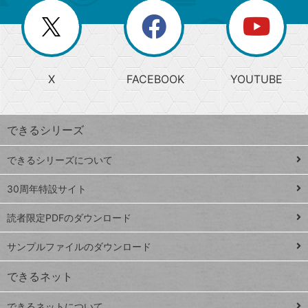
リ
を
覧
閉
を
ー
じ
閉
か
る
じ
る
search
ら
急
X
FACEBOOK
YOUTUBE
探
上
検
昇
索
す
ワ
できるシリーズ
ー
ド
できるシリーズについて
Google
ト
スプレ
ッ
30周年特設サイト
ッドシ
プ
読者限定PDFのダウンロード
ート
ペ
iPhone
ー
サンプルファイルのダウンロード
VLOOKUP
ジ
できるネット
連載
できるネットについて