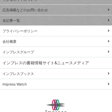
Excel Q&A
close
閉じ
トイアンナ流仕
広告掲載などのお問い合わせ
る
事術
全記事一覧
PowerAutomate
ではじめる業務
プライバシーポリシー
の完全自動化
会社概要
AI議事録作成術
Windows 11
インプレスグループ
Q&A
インプレスの書籍情報サイト&ニュースメディア
Teams踏み込み
活用術
インプレスブックス
Excel講師の仕事
Impress Watch
術
エクセル時短
パワポ時短
Windows Tips