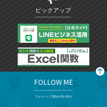
ピックアップ
FOLLOW ME
search
format_list_bulleted
検
カ
検
カ
索
テ
メ
ゴ
索
テ
ニ
リ
フォローして通知を受け取る
ゴ
ュ
ー
ー
一