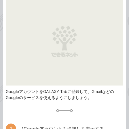
事
テ
タ
ゴ
グ
リ
GoogleアカウントをGALAXY Tabに登録して、Gmailなどの
Googleのサービスを使えるようにしましょう。
［Googleアカウントを追加］を表示する