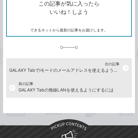
を
シ
ェ
ブ
この記事が気に入ったら
コ
ェ
ア
ッ
いいね！しよう
ピ
ア
ク
ー
マ
ー
ク
できるネットから最新の記事をお届けします。
に
追
加
次の記事
arrow_forward
GALAXY Tabでiモードのメールアドレスを使えるようにするには
前の記事
arrow_back
GALAXY Tabの無線LANを使えるようにするには