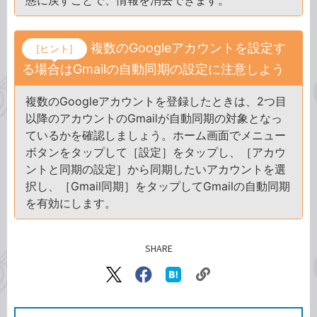
態に戻すことで、情報を消去できます。
複数のGoogleアカウントを設定す
[ヒント]
る場合はGmailの自動同期の設定に注意しよう
複数のGoogleアカウントを登録したときは、2つ目
以降のアカウントのGmailが自動同期の対象となっ
ているかを確認しましょう。ホーム画面でメニュー
ボタンをタップして［設定］をタップし、［アカウ
ントと同期の設定］から同期したいアカウントを選
択し、［Gmail同期］をタップしてGmailの自動同期
を有効にします。
SHARE
記事をシェアする
リ
X（旧
Facebook
は
ン
Twitter）
で
て
ク
で
シ
な