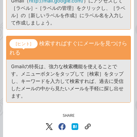
Gmail（
http://mail.google.com/
）にアクセスして
［ラベル］‐［ラベルの管理］をクリックし、［ラベ
ル］の［新しいラベルを作成］にラベル名を入力し
て作成しましょう。
検索すればすぐにメールを見つけら
[ヒント]
れる
Gmailの特長は、強力な検索機能を使えることで
す。メニューボタンをタップして［検索］をタップ
し、キーワードを入力して検索すれば、過去に受信
したメールの中から見たいメールを手軽に探し出せ
ます。
SHARE
記事をシェアする
リ
X（旧
Facebook
は
ン
Twitter）
で
て