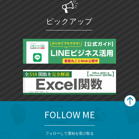
ピックアップ
FOLLOW ME
search
format_list_bulleted
検
カ
検
カ
索
テ
メ
ゴ
索
テ
ニ
リ
フォローして通知を受け取る