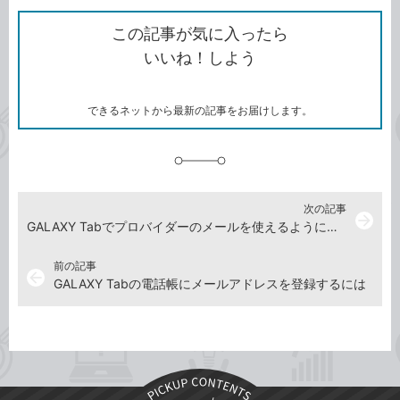
ク
で
シ
な
を
シ
ェ
ブ
この記事が気に入ったら
コ
ェ
ア
ッ
いいね！しよう
ピ
ア
ク
ー
マ
ー
ク
できるネットから最新の記事をお届けします。
に
追
加
次の記事
arrow_forward
GALAXY Tabでプロバイダーのメールを使えるようにするには
前の記事
arrow_back
GALAXY Tabの電話帳にメールアドレスを登録するには