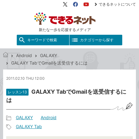
できるネットについて
X（旧
Facebook
YouTube
Twitter）
新たな一歩を応援するメディア
キーワードで検索
カテゴリーから探す
Android
GALAXY
で
GALAXY TabでGmailを送受信するには
き
る
2011.02.10 THU 12:00
ネ
ッ
GALAXY TabでGmailを送受信するに
レッスン13
ト
は
GALAXY
Android
記
GALAXY Tab
事
記
カ