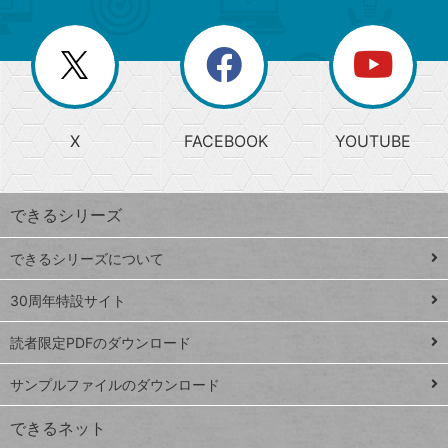
ゴ
ュ
ー
ー
一
リ
を
覧
閉
を
ー
じ
閉
か
る
じ
る
search
ら
急
X
FACEBOOK
YOUTUBE
探
上
検
昇
索
す
ワ
できるシリーズ
ー
ド
できるシリーズについて
Google
ト
スプレ
ッ
30周年特設サイト
ッドシ
プ
読者限定PDFのダウンロード
ート
ペ
iPhone
ー
サンプルファイルのダウンロード
VLOOKUP
ジ
できるネット