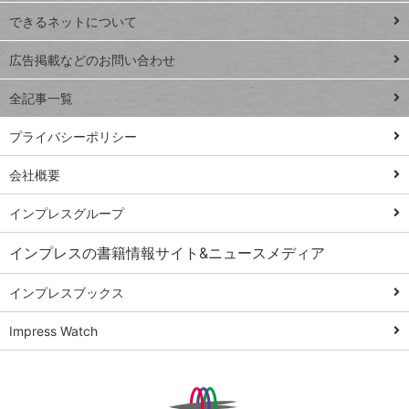
連載
できるネットについて
Excel Q&A
close
閉じ
トイアンナ流仕
広告掲載などのお問い合わせ
る
事術
全記事一覧
PowerAutomate
ではじめる業務
プライバシーポリシー
の完全自動化
会社概要
AI議事録作成術
Windows 11
インプレスグループ
Q&A
インプレスの書籍情報サイト&ニュースメディア
Teams踏み込み
活用術
インプレスブックス
Excel講師の仕事
Impress Watch
術
エクセル時短
パワポ時短