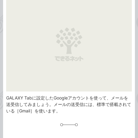
事
テ
タ
ゴ
グ
リ
GALAXY Tabに設定したGoogleアカウントを使って、メールを
送受信してみましょう。メールの送受信には、標準で搭載されて
いる［Gmail］を使います。