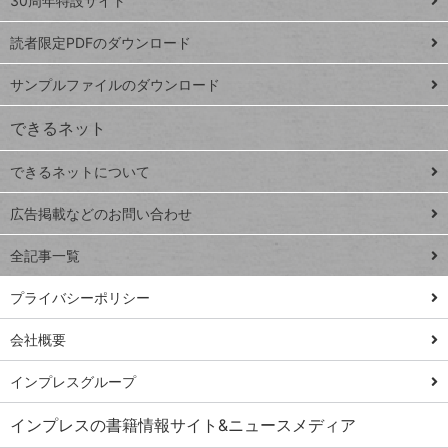
ッ
30周年特設サイト
ッドシ
プ
読者限定PDFのダウンロード
ート
ペ
iPhone
ー
サンプルファイルのダウンロード
VLOOKUP
ジ
できるネット
連載
できるネットについて
Excel Q&A
close
閉じ
トイアンナ流仕
広告掲載などのお問い合わせ
る
事術
全記事一覧
PowerAutomate
ではじめる業務
プライバシーポリシー
の完全自動化
会社概要
AI議事録作成術
Windows 11
インプレスグループ
Q&A
インプレスの書籍情報サイト&ニュースメディア
Teams踏み込み