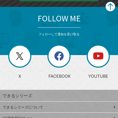
FOLLOW ME
search
format_list_bulleted
検
カ
検
カ
索
テ
メ
ゴ
索
テ
ニ
リ
フォローして通知を受け取る
ゴ
ュ
ー
ー
一
リ
を
覧
閉
を
ー
じ
閉
か
る
じ
る
search
ら
急
X
FACEBOOK
YOUTUBE
探
上
検
昇
索
す
ワ
できるシリーズ
ー
ド
できるシリーズについて
Google
ト
スプレ