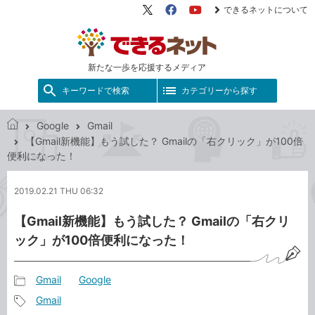
できるネットについて
X（旧
Facebook
YouTube
Twitter）
新たな一歩を応援するメディア
キーワードで検索
カテゴリーから探す
Google
Gmail
で
【Gmail新機能】もう試した？ Gmailの「右クリック」が100倍
き
便利になった！
る
ネ
2019.02.21 THU 06:32
ッ
ト
【Gmail新機能】もう試した？ Gmailの「右クリ
ック」が100倍便利になった！
Gmail
Google
記
Gmail
事
記