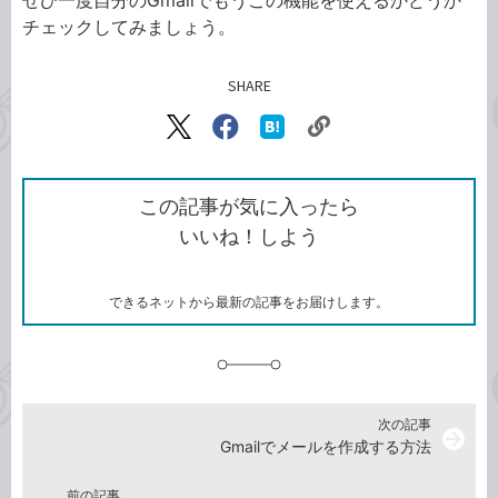
ぜひ一度自分のGmailでもうこの機能を使えるかどうか
チェックしてみましょう。
SHARE
記事をシェアする
リ
X（旧
Facebook
は
ン
Twitter）
で
て
ク
で
シ
な
を
シ
ェ
ブ
この記事が気に入ったら
コ
ェ
ア
ッ
いいね！しよう
ピ
ア
ク
ー
マ
ー
ク
できるネットから最新の記事をお届けします。
に
追
加
次の記事
arrow_forward
Gmailでメールを作成する方法
前の記事