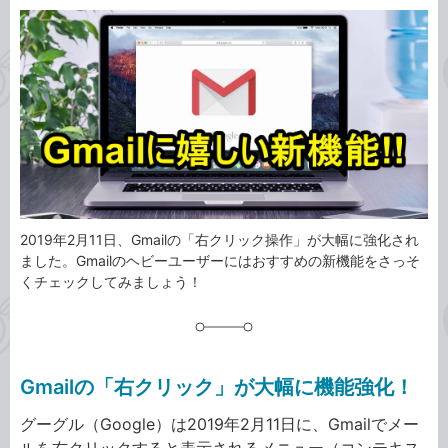
カ
事
テ
タ
ゴ
グ
リ
2019年2月11日、Gmailの「右クリック操作」が大幅に強化され
ました。Gmailのヘビーユーザーにはおすすめの新機能をさっそ
くチェックしてみましょう！
Gmailの「右クリック」が大幅に機能強化！
グーグル（Google）は2019年2月11日に、Gmailでメー
ルを右クリックすると表示されるメニュー（コンテキス