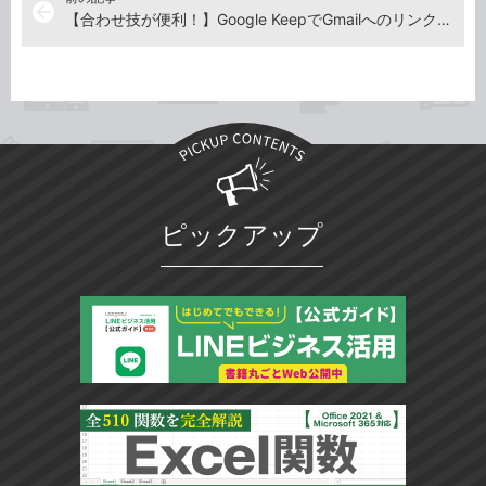
arrow_back
【合わせ技が便利！】Google KeepでGmailへのリンクボタン付きのメモを作成する方法
ピックアップ