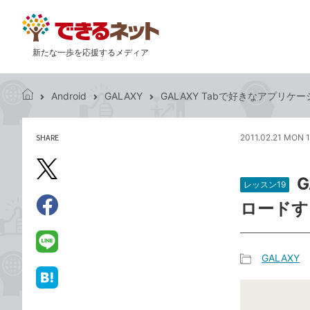
新たな一歩を応援するメディア
Android
GALAXY
GALAXY Tabで好きなアプリ
で
き
る
SHARE
2011.02.21 MON 
記
ネ
事
ッ
を
X（旧
ト
シ
レッスン19
Twitter）
ェ
ロードす
で
ア
Facebook
す
シ
で
る
ェ
シ
LINE
GALAXY
ア
ェ
で
記
ア
送
は
事
る
て
カ