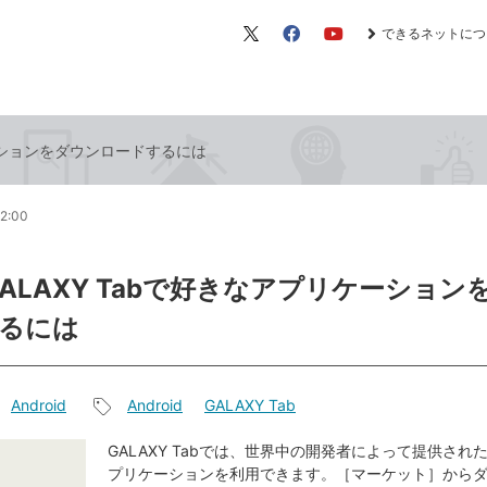
できるネットにつ
X（旧
Facebook
YouTube
Twitter）
ケーションをダウンロードするには
12:00
GALAXY Tabで好きなアプリケーション
るには
Android
Android
GALAXY Tab
記
事
GALAXY Tabでは、世界中の開発者によって提供され
プリケーションを利用できます。［マーケット］から
タ