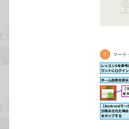
な
テ
ブ
ゴ
ッ
リ
ク
マ
ー
ク
に
マーケ
追
加