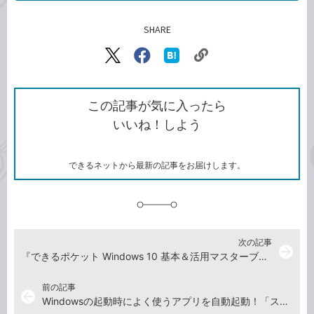
SHARE
記事をシェアする
リ
X（旧
Facebook
は
ン
Twitter）
で
て
ク
で
シ
な
を
シ
ェ
ブ
この記事が気に入ったら
コ
ェ
ア
ッ
いいね！しよう
ピ
ア
ク
ー
マ
ー
ク
できるネットから最新の記事をお届けします。
に
追
加
次の記事
arrow_forward
『できるポケット Windows 10 基本＆活用マスターブック 改訂4版』動画一覧
前の記事
arrow_back
Windowsの起動時によく使うアプリを自動起動！「スタートアップ」への登録方法