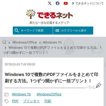
できるネットについて
X（旧
Facebook
YouTube
Twitter）
新たな一歩を応援するメディア
キーワードで検索
カテゴリーから探す
Windows/Office
Windows 10
で
Windows 10で複数のPDFファイルをまとめて印刷する方法。1
き
つずつ開かずに一括プリント！
る
ネ
2019.03.05 TUE 06:00
ッ
ト
Windows 10で複数のPDFファイルをまとめて印
刷する方法。1つずつ開かずに一括プリント！
Windows 10
Windows/Office
記
PDF
プリンター
印刷
事
記