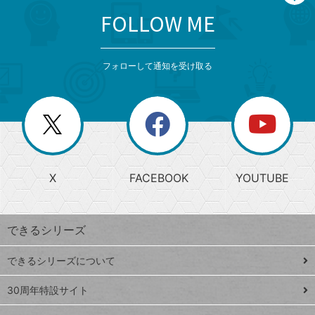
FOLLOW ME
search
format_list_bulleted
検
カ
検
カ
索
テ
メ
ゴ
索
テ
ニ
リ
フォローして通知を受け取る
ゴ
ュ
ー
ー
一
リ
を
覧
閉
を
ー
じ
閉
か
る
じ
る
search
ら
急
X
FACEBOOK
YOUTUBE
探
上
検
昇
索
す
ワ
できるシリーズ
ー
ド
できるシリーズについて
Google
ト
スプレ
ッ
30周年特設サイト
ッドシ
プ