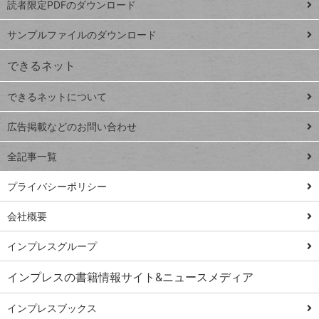
読者限定PDFのダウンロード
ート
ペ
iPhone
ー
サンプルファイルのダウンロード
VLOOKUP
ジ
できるネット
連載
できるネットについて
Excel Q&A
close
閉じ
トイアンナ流仕
広告掲載などのお問い合わせ
る
事術
全記事一覧
PowerAutomate
ではじめる業務
プライバシーポリシー
の完全自動化
会社概要
AI議事録作成術
Windows 11
インプレスグループ
Q&A
インプレスの書籍情報サイト&ニュースメディア
Teams踏み込み
活用術
インプレスブックス