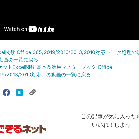
l関数 Office 365/2019/2016/2013/2010対応 データ
動画の一覧に戻る
ットExcel関数 基本＆活用マスターブック Office
/2016/2013/2010対応』の動画の一覧に戻る
リ
X（旧
Facebook
は
ェアする
ン
witter）
で
て
ク
で
シ
な
を
シ
ェ
ブ
この記事が気に入った
コ
ェ
ア
ッ
ピ
ア
ク
いいね！しよう
ー
マ
ー