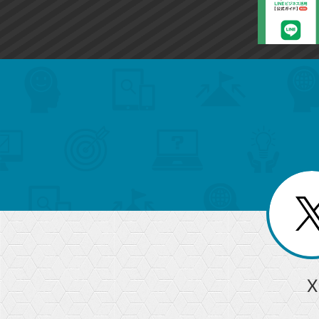
search
format_list_bulleted
検
カ
検
カ
索
テ
メ
ゴ
索
テ
ニ
リ
ュ
ー
ゴ
ー
一
を
覧
リ
閉
を
じ
閉
ー
る
じ
る
か
ら
急上昇ワード
X
探
Googleスプレッドシート
iPhone
VLOOKUP
す