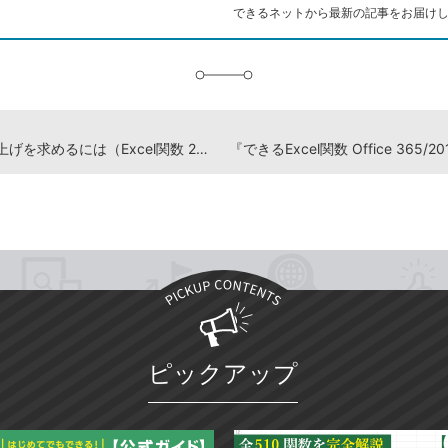
ク
できるネットから最新の記事をお届け
に
追
加
累計売り上げを求めるには（Excel関数 2019）
ピックアップ