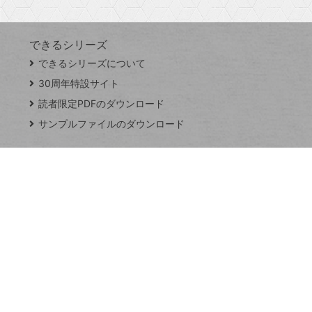
できるシリーズ
close
できるシリーズについて
閉
ト
じ
ッ
30周年特設サイト
る
プ
読者限定PDFのダウンロード
ペ
サンプルファイルのダウンロード
ー
ジ
連載
Excel Q&A
トイアンナ流仕
事術
PowerAutomate
ではじめる業務