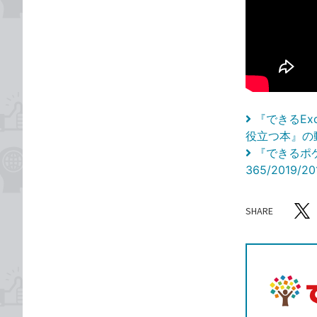
『できるExce
役立つ本』の
『できるポケ
365/2019
SHARE
記事をシ
T