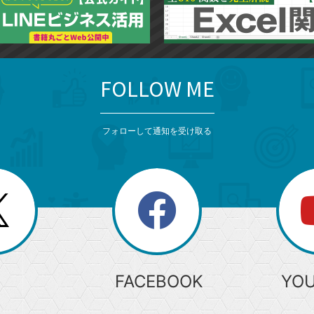
FOLLOW ME
フォローして通知を受け取る
search
検
索
FACEBOOK
YO