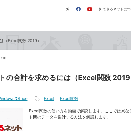
できるネットにつ
X（旧
Facebook
YouTube
Twitter）
Excel関数 2019）
1:00
トの合計を求めるには（Excel関数 201
indows/Office
Excel
Excel関数
記
事
Excel関数の使い方を動画で解説します。ここでは異
ト間のデータを集計する方法を解説します。
タ
グ