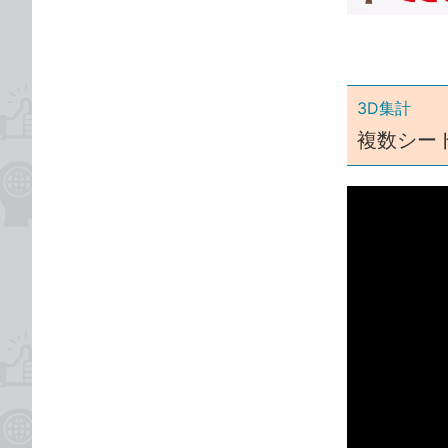
ゴ
な
リ
ブ
ッ
ク
3D集計
マ
ー
複数シー
ク
に
追
加