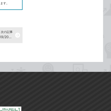
します。
次の記事
arrow_forward
『できるExcel関数 Office 365/2019/2016/2013/2010対応 データ処理の効率アップに役立つ本』動画一覧