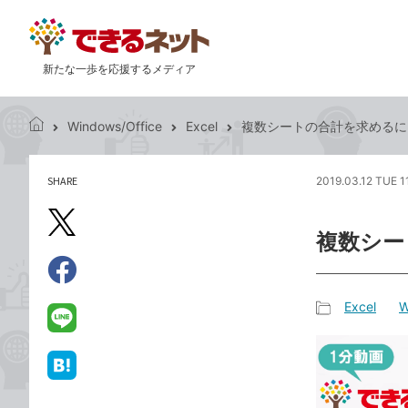
新たな一歩を応援するメディア
Windows/Office
Excel
複数シートの合計を求めるには（
で
き
る
SHARE
2019.03.12 TUE 1
記
ネ
事
ッ
を
X（旧
ト
複数シー
シ
Twitter）
ェ
で
ア
Facebook
す
シ
で
Excel
W
る
ェ
記
シ
LINE
ア
事
ェ
で
カ
ア
送
は
テ
る
て