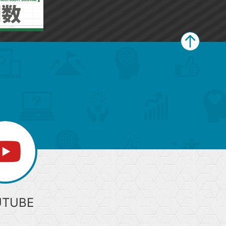
ペ
ー
ジ
上
部
へ
UTUBE