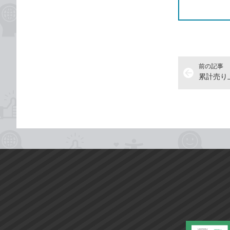
前の記事
arrow_back