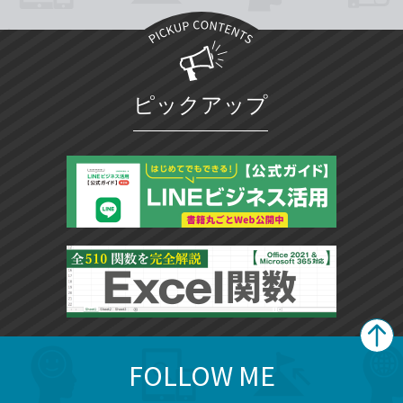
ピックアップ
FOLLOW ME
search
format_list_bulleted
検
カ
検
カ
索
テ