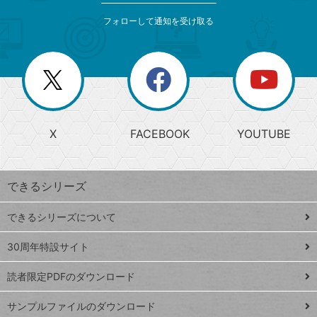
メ
ゴ
索
テ
ニ
リ
フォローして通知を受け取る
ゴ
ュ
ー
ー
一
リ
を
覧
閉
を
ー
じ
閉
か
る
じ
る
search
ら
急
X
FACEBOOK
YOUTUBE
探
上
検
昇
索
す
ワ
できるシリーズ
ー
ド
できるシリーズについて
Google
ト
スプレ
ッ
30周年特設サイト
ッドシ
プ
読者限定PDFのダウンロード
ート
ペ
iPhone
ー
サンプルファイルのダウンロード
VLOOKUP
ジ