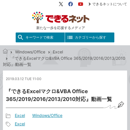
できるネットについて
X（旧
Facebook
YouTube
Twitter）
新たな一歩を応援するメディア
キーワードで検索
カテゴリーから探す
Windows/Office
Excel
で
『できるExcelマクロ&VBA Office 365/2019/2016/2013/2010
き
対応』動画一覧
る
ネ
2019.03.12 TUE 11:00
ッ
ト
『できるExcelマクロ&VBA Office
365/2019/2016/2013/2010対応』動画一覧
Excel
Windows/Office
記
Excel
事
記