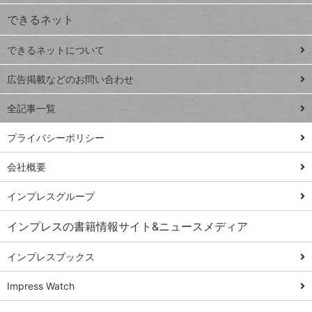
できるネット
連載
できるネットについて
Excel Q&A
close
閉じ
トイアンナ流仕
広告掲載などのお問い合わせ
る
事術
全記事一覧
PowerAutomate
ではじめる業務
プライバシーポリシー
の完全自動化
会社概要
AI議事録作成術
Windows 11
インプレスグループ
Q&A
インプレスの書籍情報サイト&ニュースメディア
Teams踏み込み
活用術
インプレスブックス
Excel講師の仕事
Impress Watch
術