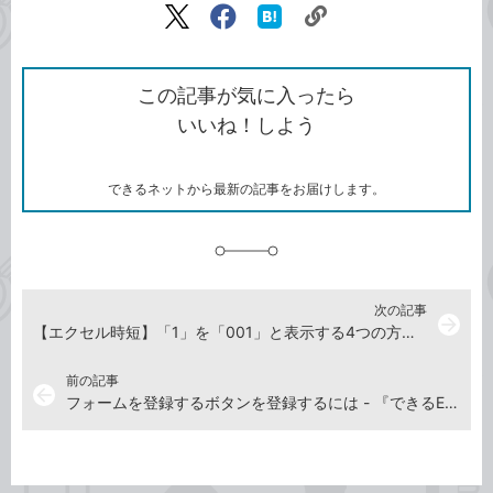
リ
X（旧
Facebook
は
ン
Twitter）
で
て
ク
で
シ
な
を
シ
ェ
ブ
この記事が気に入ったら
コ
ェ
ア
ッ
いいね！しよう
ピ
ア
ク
ー
マ
ー
ク
できるネットから最新の記事をお届けします。
に
追
加
次の記事
arrow_forward
【エクセル時短】「1」を「001」と表示する4つの方法。ゼロ埋めをマスターして桁数を揃える
前の記事
arrow_back
フォームを登録するボタンを登録するには - 『できるExcelマクロ&VBA Office 365/2019/2016/2013/2010対応』解説動画