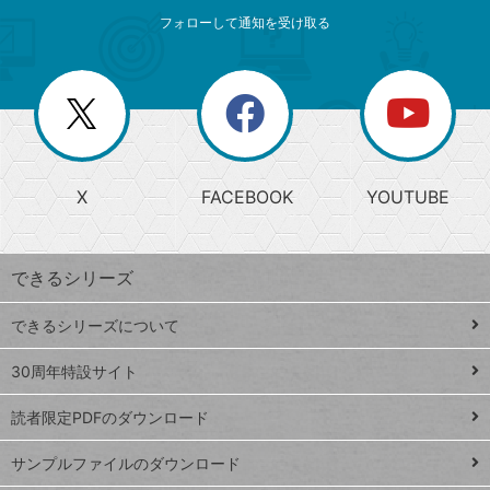
メ
ゴ
索
テ
ニ
リ
フォローして通知を受け取る
ゴ
ュ
ー
ー
一
リ
を
覧
閉
を
ー
じ
閉
か
る
じ
る
search
ら
急
X
FACEBOOK
YOUTUBE
探
上
検
昇
索
す
ワ
できるシリーズ
ー
ド
できるシリーズについて
Google
ト
スプレ
ッ
30周年特設サイト
ッドシ
プ
読者限定PDFのダウンロード
ート
ペ
iPhone
ー
サンプルファイルのダウンロード
VLOOKUP
ジ