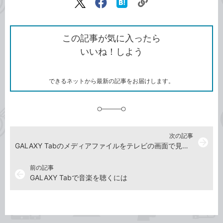
リ
X（旧
Facebook
は
ン
Twitter）
で
て
ク
で
シ
な
を
シ
ェ
ブ
この記事が気に入ったら
コ
ェ
ア
ッ
いいね！しよう
ピ
ア
ク
ー
マ
ー
ク
できるネットから最新の記事をお届けします。
に
追
加
次の記事
arrow_forward
GALAXY Tabのメディアファイルをテレビの画面で見るには
前の記事
arrow_back
GALAXY Tabで音楽を聴くには