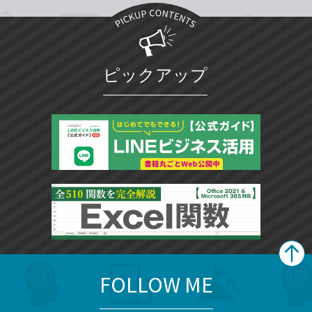
ピックアップ
FOLLOW ME
search
format_list_bulleted
検
カ
検
カ
索
テ