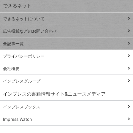
できるネット
連載
できるネットについて
Excel Q&A
close
閉じ
トイアンナ流仕
広告掲載などのお問い合わせ
る
事術
全記事一覧
PowerAutomate
ではじめる業務
プライバシーポリシー
の完全自動化
会社概要
AI議事録作成術
Windows 11
インプレスグループ
Q&A
インプレスの書籍情報サイト&ニュースメディア
Teams踏み込み
活用術
インプレスブックス
Excel講師の仕事
Impress Watch
術
エクセル時短