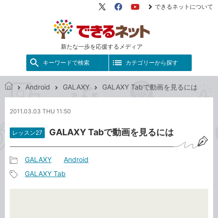
できるネットについて
X（旧
Facebook
YouTube
Twitter）
新たな一歩を応援するメディア
キーワードで検索
カテゴリーから探す
Android
GALAXY
GALAXY Tabで動画を見るには
で
き
2011.03.03 THU 11:50
る
ネ
GALAXY Tabで動画を見るには
レッスン27
ッ
ト
GALAXY
Android
記
GALAXY Tab
事
記
カ
事
テ
タ
ゴ
グ