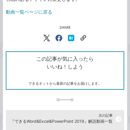
動画一覧ページに戻る
SHARE
記事をシェアする
リ
X（旧
Facebook
は
ン
Twitter）
で
て
ク
で
シ
な
を
シ
ェ
ブ
この記事が気に入ったら
コ
ェ
ア
ッ
いいね！しよう
ピ
ア
ク
ー
マ
ー
ク
できるネットから最新の記事をお届けします。
に
追
加
次の記事
arrow_forward
『できるWord&Excel&PowerPoint 2019』解説動画一覧