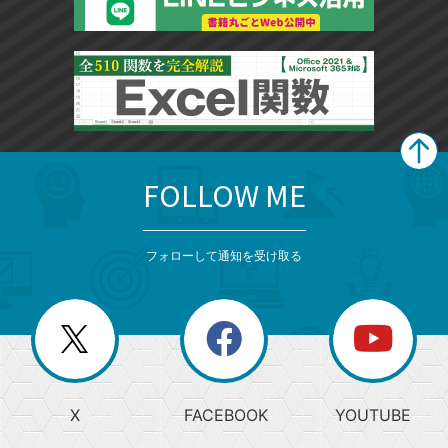
FOLLOW ME
search
format_list_bulleted
検
カ
検
カ
索
テ
メ
ゴ
索
テ
ニ
リ
フォローして通知を受け取る
ゴ
ュ
ー
ー
一
リ
を
覧
閉
を
ー
じ
閉
か
る
じ
る
search
ら
急
X
FACEBOOK
YOUTUBE
探
上
検