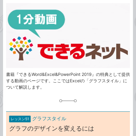
カ
事
テ
タ
ゴ
グ
リ
書籍『できるWord&Excel&PowerPoint 2019』の特典として提供
する動画のページです。ここではExcelの「グラフスタイル」に
ついて解説します。
グラフスタイル
レッスン51
グラフのデザインを変えるには