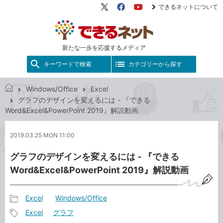
できるネットについて
X（旧
Facebook
YouTube
Twitter）
新たな一歩を応援するメディア
キーワードで検索
カテゴリーから探す
Windows/Office
Excel
で
グラフのデザインを変えるには - 『できる
き
Word&Excel&PowerPoint 2019』解説動画
る
ネ
2019.03.25 MON 11:00
ッ
ト
グラフのデザインを変えるには - 『できる
Word&Excel&PowerPoint 2019』解説動画
Excel
Windows/Office
記
Excel
グラフ
事
記