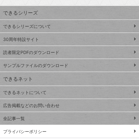
昇
索
す
ワ
できるシリーズ
ー
ド
できるシリーズについて
Google
ト
スプレ
ッ
30周年特設サイト
ッドシ
プ
読者限定PDFのダウンロード
ート
ペ
iPhone
ー
サンプルファイルのダウンロード
VLOOKUP
ジ
できるネット
連載
できるネットについて
Excel Q&A
close
閉じ
トイアンナ流仕
広告掲載などのお問い合わせ
る
事術
全記事一覧
PowerAutomate
ではじめる業務
プライバシーポリシー
の完全自動化