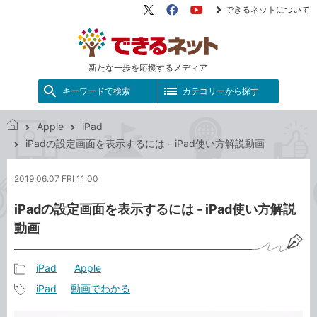
できるネットについて
X（旧
Facebook
YouTube
Twitter）
新たな一歩を応援するメディア
キーワードで検索
カテゴリーから探す
Apple
iPad
で
iPadの設定画面を表示するには - iPad使い方解説動画
き
る
2019.06.07 FRI 11:00
ネ
ッ
iPadの設定画面を表示するには - iPad使い方解説
ト
動画
iPad
Apple
記
iPad
動画でわかる
事
記
カ