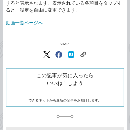
すると表示されます。表示されている各項目をタップす
ると、設定を自由に変更できます。
動画一覧ページへ
SHARE
記事をシェアする
リ
X（旧
Facebook
は
ン
Twitter）
で
て
ク
で
シ
な
を
シ
ェ
ブ
この記事が気に入ったら
コ
ェ
ア
ッ
いいね！しよう
ピ
ア
ク
ー
マ
ー
ク
できるネットから最新の記事をお届けします。
に
追
加