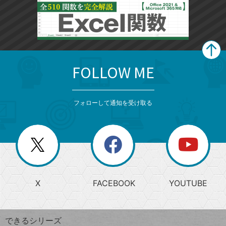
FOLLOW ME
search
format_list_bulleted
検
カ
検
カ
索
テ
メ
ゴ
索
テ
ニ
リ
フォローして通知を受け取る
ゴ
ュ
ー
ー
一
リ
を
覧
閉
を
ー
じ
閉
か
る
じ
る
search
ら
急
X
FACEBOOK
YOUTUBE
探
上
検
昇
索
す
ワ
できるシリーズ
ー