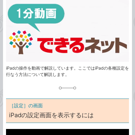
事
テ
タ
ゴ
グ
リ
iPadの操作を動画で解説しています。ここではiPadの各種設定を
行なう方法について解説します。
［設定］の画面
iPadの設定画面を表示するには