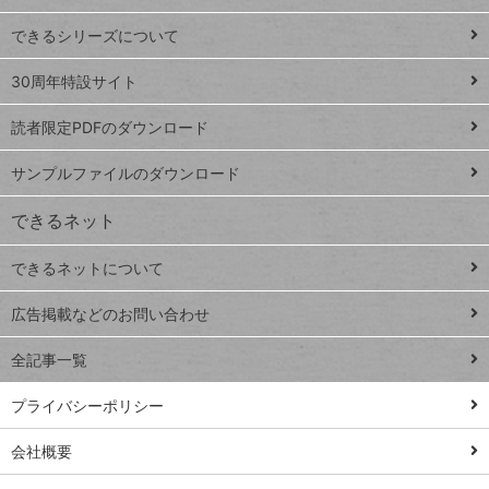
ド
できるシリーズについて
Google
ト
スプレ
ッ
30周年特設サイト
ッドシ
プ
読者限定PDFのダウンロード
ート
ペ
iPhone
ー
サンプルファイルのダウンロード
VLOOKUP
ジ
できるネット
連載
できるネットについて
Excel Q&A
close
閉じ
トイアンナ流仕
広告掲載などのお問い合わせ
る
事術
全記事一覧
PowerAutomate
ではじめる業務
プライバシーポリシー
の完全自動化
会社概要
AI議事録作成術