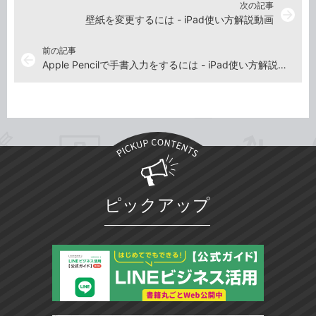
次の記事
arrow_forward
壁紙を変更するには - iPad使い方解説動画
前の記事
arrow_back
Apple Pencilで手書入力をするには - iPad使い方解説動画
ピックアップ