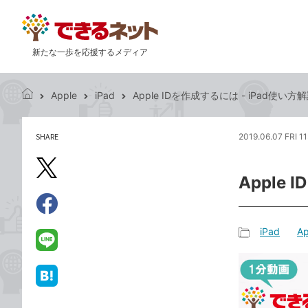
新たな一歩を応援するメディア
Apple
iPad
Apple IDを作成するには - iPad使い方
で
き
る
SHARE
2019.06.07 FRI 1
記
ネ
事
ッ
を
X（旧
ト
Apple
シ
Twitter）
ェ
で
ア
Facebook
す
シ
で
iPad
Ap
る
ェ
記
シ
LINE
ア
事
ェ
で
カ
ア
送
は
テ
る
て