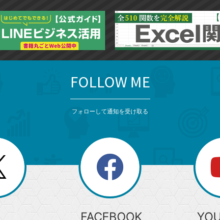
FOLLOW ME
フォローして通知を受け取る
search
検
索
FACEBOOK
YO