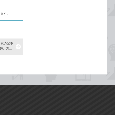
します。
次の記事
arrow_forward
iPadでWebページを見よう - iPad使い方解説動画