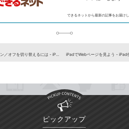
ー
マ
ー
ク
できるネットから最新の記事をお届け
に
追
加
Wi-Fiのオン／オフを切り替えるには - iPad使い方解説動画
ピックアップ