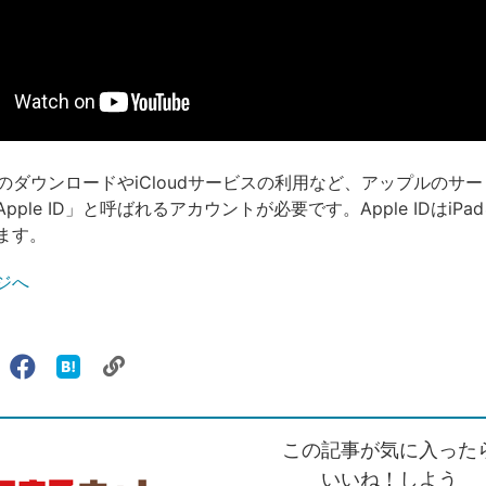
リのダウンロードやiCloudサービスの利用など、アップルのサ
pple ID」と呼ばれるアカウントが必要です。Apple IDはiP
ます。
ジへ
リ
X（旧
Facebook
は
ェアする
ン
witter）
で
て
ク
で
シ
な
を
シ
ェ
ブ
この記事が気に入った
コ
ェ
ア
ッ
ピ
ア
ク
いいね！しよう