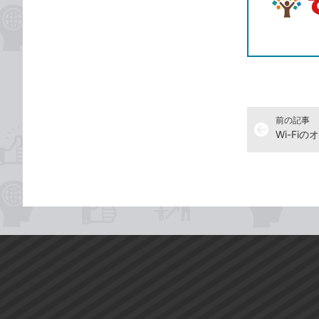
前の記事
arrow_back