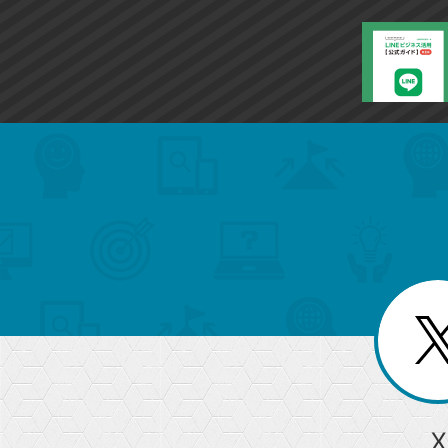
search
format_list_bulleted
検
カ
検
カ
索
テ
メ
ゴ
索
テ
ニ
リ
ュ
ー
ゴ
ー
一
を
覧
リ
閉
を
じ
閉
ー
る
じ
る
か
ら
急上昇ワード
X