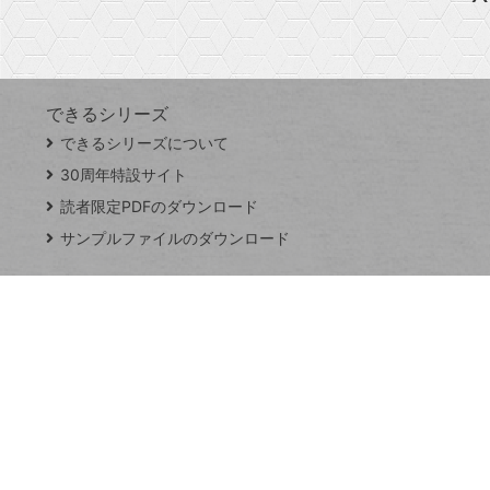
探
Googleスプレッドシート
iPhone
VLOOKUP
す
できるシリーズ
close
できるシリーズについて
閉
ト
じ
ッ
30周年特設サイト
る
プ
読者限定PDFのダウンロード
ペ
サンプルファイルのダウンロード
ー
ジ
連載
Excel Q&A
トイアンナ流仕
事術
PowerAutomate