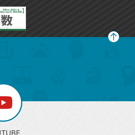
ペ
ー
ジ
上
部
へ
UTUBE