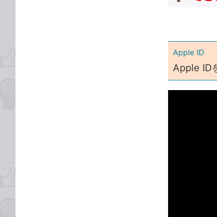
ゴ
な
リ
ブ
ッ
ク
Apple ID
マ
ー
Apple 
ク
に
追
加