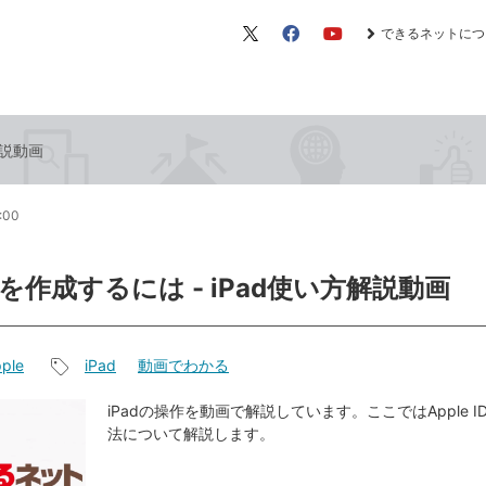
できるネットにつ
X（旧
Facebook
YouTube
Twitter）
解説動画
1:00
 IDを作成するには - iPad使い方解説動画
ple
iPad
動画でわかる
記
事
iPadの操作を動画で解説しています。ここではApple 
法について解説します。
タ
グ