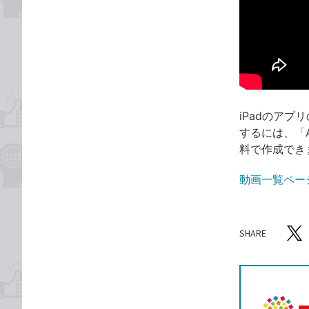
iPadのアプ
するには、「A
料で作成でき
動画一覧ペー
SHARE
記事をシ
T