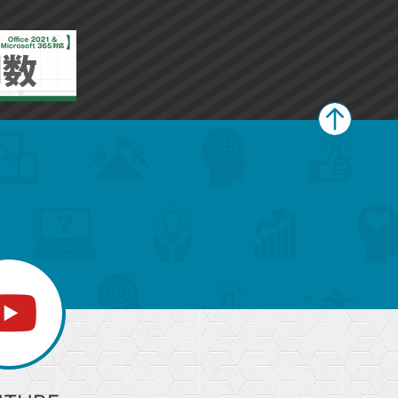
ペ
ー
ジ
上
部
へ