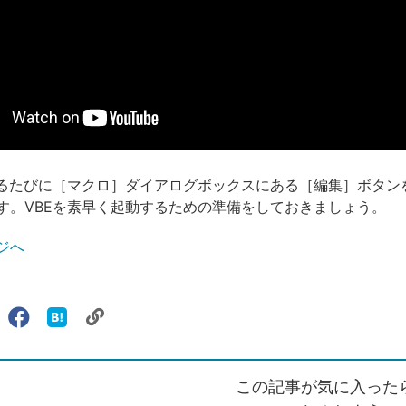
するたびに［マクロ］ダイアログボックスにある［編集］ボタン
す。VBEを素早く起動するための準備をしておきましょう。
ジへ
リ
X（旧
Facebook
は
ェアする
ン
witter）
で
て
ク
で
シ
な
を
シ
ェ
ブ
この記事が気に入った
コ
ェ
ア
ッ