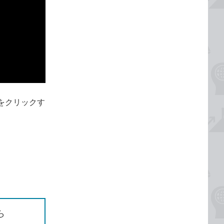
をクリックす
ら