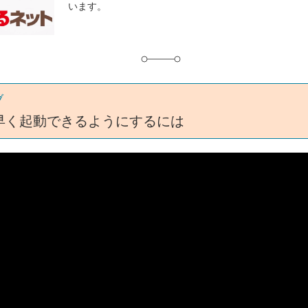
います。
グ
ブ
素早く起動できるようにするには