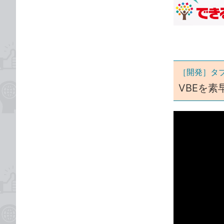
な
テ
ブ
ゴ
ッ
リ
ク
マ
ー
［開発］タ
ク
VBEを
に
追
加