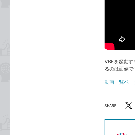
VBEを起動
るのは面倒で
動画一覧ペー
SHARE
記事をシ
T