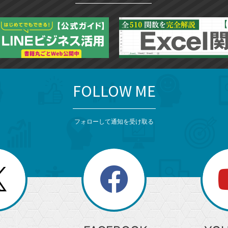
FOLLOW ME
フォローして通知を受け取る
search
検
索