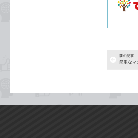
前の記事
arrow_back