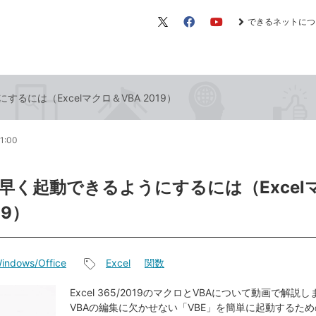
できるネットにつ
X（旧
Facebook
YouTube
Twitter）
るには（Excelマクロ＆VBA 2019）
1:00
素早く起動できるようにするには（Excel
19）
indows/Office
Excel
関数
記
事
Excel 365/2019のマクロとVBAについて動画で解説
VBAの編集に欠かせない「VBE」を簡単に起動するた
タ