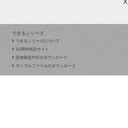
X
探
Googleスプレッドシート
iPhone
VLOOKUP
す
できるシリーズ
close
できるシリーズについて
閉
ト
じ
ッ
30周年特設サイト
る
プ
読者限定PDFのダウンロード
ペ
サンプルファイルのダウンロード
ー
ジ
連載
Excel Q&A
トイアンナ流仕
事術