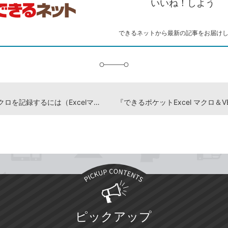
ピ
ア
ク
いいね！しよう
ー
マ
ー
ク
できるネットから最新の記事をお届け
に
追
加
簡単なマクロを記録するには（Excelマクロ＆VBA 2019）
ピックアップ