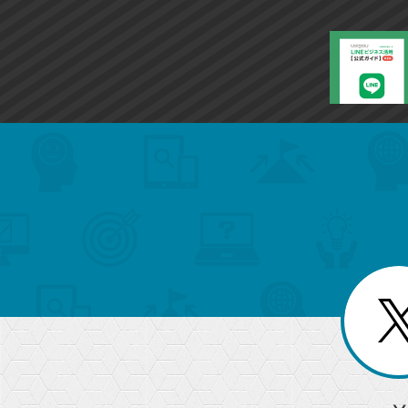
search
format_list_bulleted
検
カ
検
カ
索
テ
メ
ゴ
索
テ
ニ
リ
ュ
ー
ゴ
ー
一
を
覧
リ
閉
を
じ
閉
ー
る
じ
る
か
ら
急上昇ワード