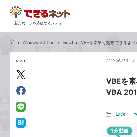
新たな一歩を応援するメディア
Windows/Office
Excel
VBEを素早く起動できるようにす
で
き
る
SHARE
2019.06.27 THU 1
記
ネ
事
ッ
を
X（旧
ト
VBEを
シ
Twitter）
ェ
VBA 20
で
ア
Facebook
す
シ
で
る
ェ
シ
LINE
Excel
W
ア
ェ
で
記
ア
送
は
事
る
て
カ