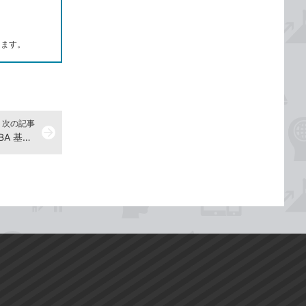
します。
次の記事
arrow_forward
『できるポケットExcel マクロ＆VBA 基本＆活用マスターブック Office 365/2019/2016/2013/2010 対応』動画一覧