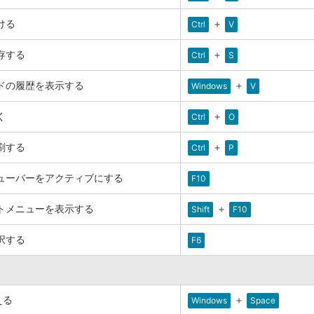
ける
＋
Ctrl
V
存する
＋
Ctrl
S
ドの履歴を表示する
＋
Windows
V
く
＋
Ctrl
O
刷する
＋
Ctrl
P
ューバーをアクティブにする
F10
トメニューを表示する
＋
Shift
F10
択する
F6
える
＋
Windows
Space