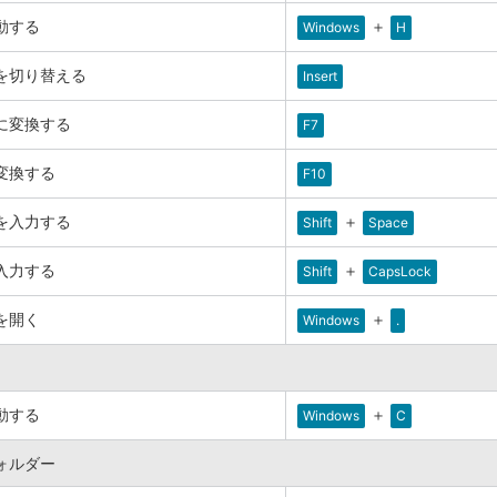
動する
＋
Windows
H
を切り替える
Insert
に変換する
F7
変換する
F10
を入力する
＋
Shift
Space
入力する
＋
Shift
CapsLock
を開く
＋
Windows
.
動する
＋
Windows
C
ォルダー