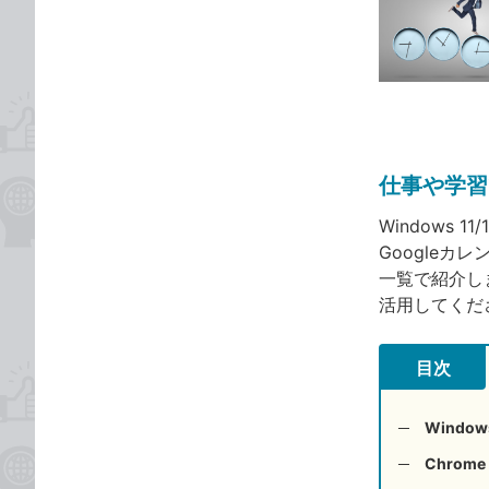
な
テ
タ
ブ
ゴ
グ
ッ
リ
ク
マ
ー
ク
仕事や学習
に
追
Windows 11
加
Google
一覧で紹介し
活用してくだ
目次
Windows
Chrome