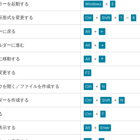
ラーを起動する
＋
Windows
E
示形式を変更する
＋
＋
～
Ctrl
Shift
1
8
ーに戻る
＋
Alt
←
ルダーに進む
＋
Alt
→
に移動する
＋
Alt
↑
変更する
F2
ウを開く／ファイルを作成する
＋
Ctrl
N
ダーを作成する
＋
＋
Ctrl
Shift
N
る
＋
Ctrl
F
表示する
＋
Alt
Enter