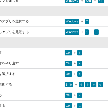
ップを閉じる
＋
＋
Windows
Ctrl
F4
のアプリを選択する
＋
Windows
T
らアプリを起動する
＋
～
Windows
1
0
す
＋
Ctrl
Z
作をやり直す
＋
Ctrl
Y
を選択する
＋
Ctrl
A
選択する
＋
Shift
↑
↓
←
→
る
＋
Ctrl
X
する
＋
Ctrl
C