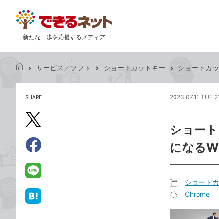
新たな一歩を応援するメディア
サービス／ソフト
ショートカットキー
ショートカット
で
き
る
SHARE
2023.07.11 TUE 2
記
ネ
事
ッ
を
X（旧
ト
ショート
シ
Twitter）
ェ
になるWi
で
ア
Facebook
す
シ
で
る
ェ
シ
LINE
ショートカ
ア
ェ
で
記
Chrome
ア
送
は
事
記
る
て
カ
事