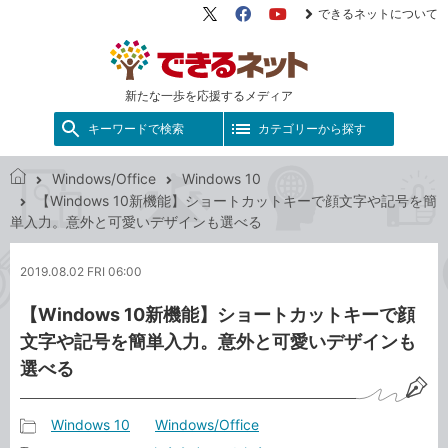
できるネットについて
X（旧
Facebook
YouTube
Twitter）
新たな一歩を応援するメディア
キーワードで検索
カテゴリーから探す
Windows/Office
Windows 10
で
【Windows 10新機能】ショートカットキーで顔文字や記号を簡
き
単入力。意外と可愛いデザインも選べる
る
ネ
2019.08.02 FRI 06:00
ッ
ト
【Windows 10新機能】ショートカットキーで顔
文字や記号を簡単入力。意外と可愛いデザインも
選べる
Windows 10
Windows/Office
記