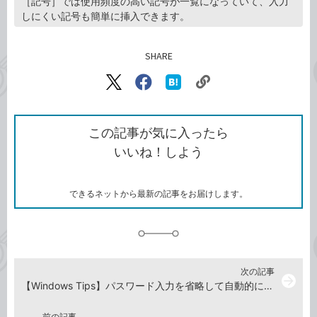
［記号］では使用頻度の高い記号が一覧になっていて、入力
しにくい記号も簡単に挿入できます。
SHARE
記事をシェアする
リ
X（旧
Facebook
は
ン
Twitter）
で
て
ク
で
シ
な
を
シ
ェ
ブ
この記事が気に入ったら
コ
ェ
ア
ッ
いいね！しよう
ピ
ア
ク
ー
マ
ー
ク
できるネットから最新の記事をお届けします。
に
追
加
次の記事
arrow_forward
【Windows Tips】パスワード入力を省略して自動的にサインインする方法。パソコンの起動・復帰がラクに！
前の記事