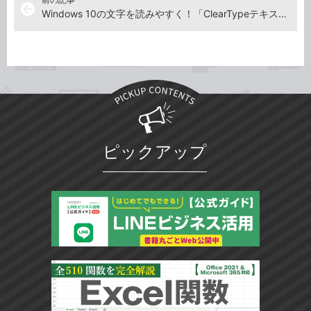
arrow_back
Windows 10の文字を読みやすく！「ClearTypeテキストチューナー」で調整する方法【Windows Tips】
ピックアップ