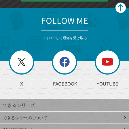
FOLLOW ME
search
format_list_bulleted
検
カ
検
カ
索
テ
メ
ゴ
索
テ
ニ
リ
フォローして通知を受け取る
ゴ
ュ
ー
ー
一
リ
を
覧
閉
を
ー
じ
閉
か
る
じ
る
search
ら
急
X
FACEBOOK
YOUTUBE
探
上
検
昇
索
す
ワ
できるシリーズ
ー
ド
できるシリーズについて
Google
ト
スプレ