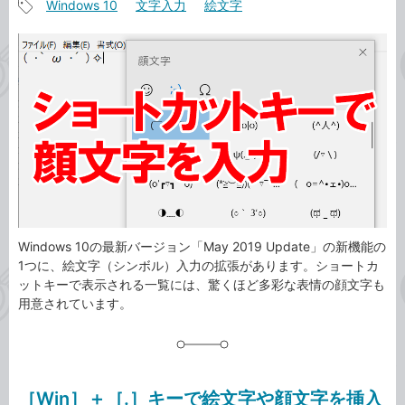
Windows 10
文字入力
絵文字
事
記
カ
事
テ
タ
ゴ
グ
リ
Windows 10の最新バージョン「May 2019 Update」の新機能の
1つに、絵文字（シンボル）入力の拡張があります。ショートカ
ットキーで表示される一覧には、驚くほど多彩な表情の顔文字も
用意されています。
［Win］＋［.］キーで絵文字や顔文字を挿入