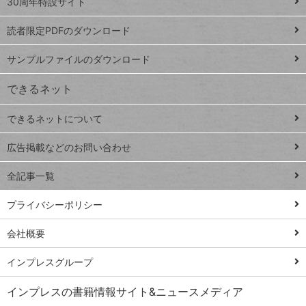
ッ
30周年特設サイト
ッドシ
プ
読者限定PDFのダウンロード
ート
ペ
iPhone
ー
サンプルファイルのダウンロード
VLOOKUP
ジ
できるネット
連載
できるネットについて
Excel Q&A
close
閉じ
トイアンナ流仕
広告掲載などのお問い合わせ
る
事術
全記事一覧
PowerAutomate
ではじめる業務
プライバシーポリシー
の完全自動化
会社概要
AI議事録作成術
Windows 11
インプレスグループ
Q&A
インプレスの書籍情報サイト&ニュースメディア
Teams踏み込み