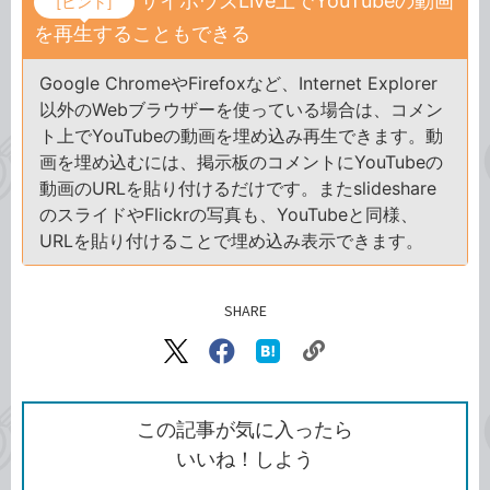
サイボウズLive上でYouTubeの動画
[ヒント]
を再生することもできる
Google ChromeやFirefoxなど、Internet Explorer
以外のWebブラウザーを使っている場合は、コメン
ト上でYouTubeの動画を埋め込み再生できます。動
画を埋め込むには、掲示板のコメントにYouTubeの
動画のURLを貼り付けるだけです。またslideshare
のスライドやFlickrの写真も、YouTubeと同様、
URLを貼り付けることで埋め込み表示できます。
SHARE
記事をシェアする
リ
X（旧
Facebook
は
ン
Twitter）
で
て
ク
で
シ
な
を
シ
ェ
ブ
この記事が気に入ったら
コ
ェ
ア
ッ
いいね！しよう
ピ
ア
ク
ー
マ