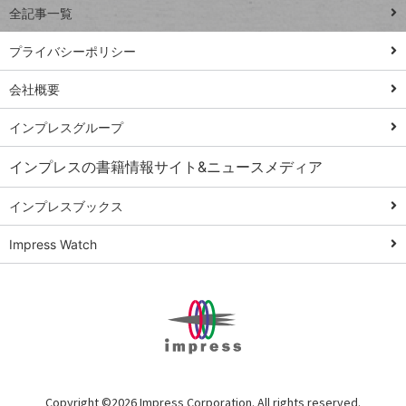
全記事一覧
PowerAutomate
ではじめる業務
プライバシーポリシー
の完全自動化
会社概要
AI議事録作成術
Windows 11
インプレスグループ
Q&A
インプレスの書籍情報サイト&ニュースメディア
Teams踏み込み
活用術
インプレスブックス
Excel講師の仕事
Impress Watch
術
エクセル時短
パワポ時短
Windows Tips
神保町ペロリ旅
俺のメルカリ
Copyright ©
2026 Impress Corporation. All rights reserved.