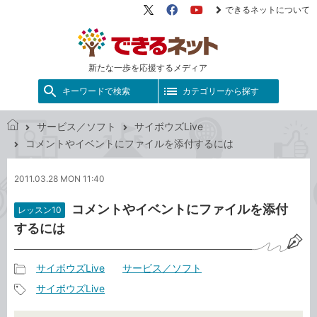
できるネットについて
X（旧
Facebook
YouTube
Twitter）
新たな一歩を応援するメディア
キーワードで検索
カテゴリーから探す
サービス／ソフト
サイボウズLive
で
コメントやイベントにファイルを添付するには
き
る
2011.03.28 MON 11:40
ネ
ッ
コメントやイベントにファイルを添付
レッスン10
ト
するには
サイボウズLive
サービス／ソフト
記
サイボウズLive
事
記
カ