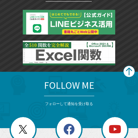
FOLLOW ME
search
format_list_bulleted
検
カ
検
カ
索
テ
メ
ゴ
索
テ
ニ
リ
フォローして通知を受け取る
ゴ
ュ
ー
ー
一
リ
を
覧
閉
を
ー
じ
閉
か
る
じ