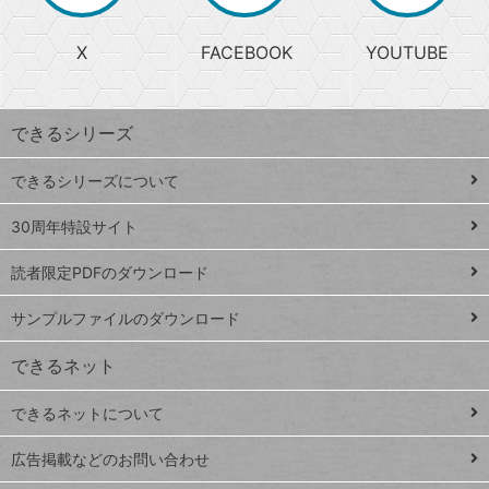
る
search
ら
急
X
FACEBOOK
YOUTUBE
探
上
検
昇
索
す
ワ
できるシリーズ
ー
ド
できるシリーズについて
Google
ト
スプレ
ッ
30周年特設サイト
ッドシ
プ
読者限定PDFのダウンロード
ート
ペ
iPhone
ー
サンプルファイルのダウンロード
VLOOKUP
ジ
できるネット
連載
できるネットについて
Excel Q&A
close
閉じ
トイアンナ流仕
広告掲載などのお問い合わせ
る
事術