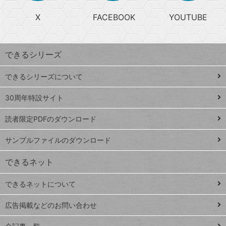
る
search
ら
急
X
FACEBOOK
YOUTUBE
探
上
検
昇
索
す
ワ
できるシリーズ
ー
ド
できるシリーズについて
Google
ト
スプレ
ッ
30周年特設サイト
ッドシ
プ
読者限定PDFのダウンロード
ート
ペ
iPhone
ー
サンプルファイルのダウンロード
VLOOKUP
ジ
できるネット
連載
できるネットについて
Excel Q&A
close
閉じ
トイアンナ流仕
広告掲載などのお問い合わせ
る
事術