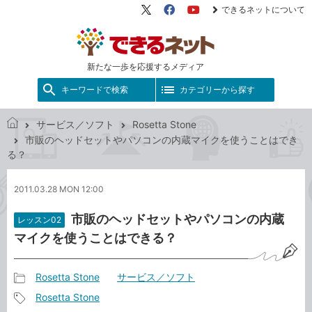
できるネットについて
X（旧
Facebook
YouTube
Twitter）
新たな一歩を応援するメディア
キーワードで検索
カテゴリーから探す
サービス／ソフト
Rosetta Stone
で
市販のヘッドセットやパソコンの内蔵マイクを使うことはでき
き
る？
る
ネ
2011.03.28 MON 12:00
ッ
ト
市販のヘッドセットやパソコンの内蔵
レッスン02
マイクを使うことはできる？
Rosetta Stone
サービス／ソフト
記
Rosetta Stone
事
記