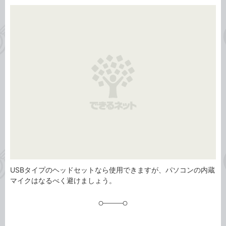
カ
事
テ
タ
ゴ
グ
リ
USBタイプのヘッドセットなら使用できますが、パソコンの内蔵
マイクはなるべく避けましょう。