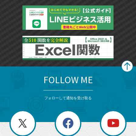
FOLLOW ME
search
format_list_bulleted
検
カ
検
カ
索
テ
メ
ゴ
索
テ
ニ
リ
フォローして通知を受け取る
ゴ
ュ
ー
ー
一
リ
を
覧
閉
を
ー
じ
閉
か
る
じ