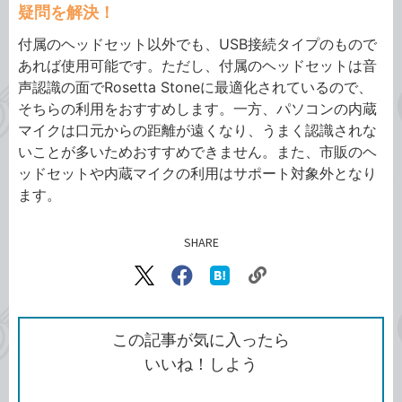
疑問を解決！
付属のヘッドセット以外でも、USB接続タイプのもので
あれば使用可能です。ただし、付属のヘッドセットは音
声認識の面でRosetta Stoneに最適化されているので、
そちらの利用をおすすめします。一方、パソコンの内蔵
マイクは口元からの距離が遠くなり、うまく認識されな
いことが多いためおすすめできません。また、市販のヘ
ッドセットや内蔵マイクの利用はサポート対象外となり
ます。
SHARE
記事をシェアする
リ
X（旧
Facebook
は
ン
Twitter）
で
て
ク
で
シ
な
を
シ
ェ
ブ
この記事が気に入ったら
コ
ェ
ア
ッ
いいね！しよう
ピ
ア
ク
ー
マ
ー