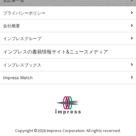
全記事一覧
PowerAutomate
ではじめる業務
プライバシーポリシー
の完全自動化
会社概要
AI議事録作成術
Windows 11
インプレスグループ
Q&A
インプレスの書籍情報サイト&ニュースメディア
Teams踏み込み
活用術
インプレスブックス
Excel講師の仕事
Impress Watch
術
エクセル時短
パワポ時短
Windows Tips
神保町ペロリ旅
俺のメルカリ
Copyright ©
2026 Impress Corporation. All rights reserved.