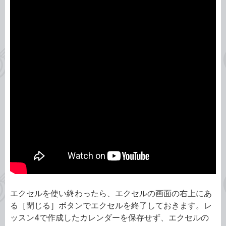
エクセルを使い終わったら、エクセルの画面の右上にあ
る［閉じる］ボタンでエクセルを終了しておきます。レ
ッスン4で作成したカレンダーを保存せず、エクセルの