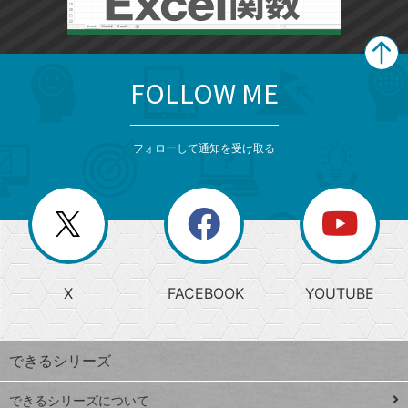
FOLLOW ME
search
format_list_bulleted
検
カ
検
カ
索
テ
メ
ゴ
索
テ
ニ
リ
フォローして通知を受け取る
ゴ
ュ
ー
ー
一
リ
を
覧
閉
を
ー
じ
閉
か
る
じ
る
search
ら
急
X
FACEBOOK
YOUTUBE
探
上
検
昇
索
す
ワ
できるシリーズ
ー
ド
できるシリーズについて