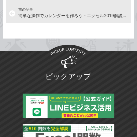
前の記事
arrow_back
簡単な操作でカレンダーを作ろう - エクセル2019解説動画
ピックアップ