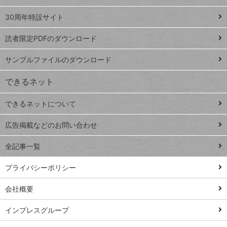
Google
ト
スプレ
ッ
30周年特設サイト
ッドシ
プ
読者限定PDFのダウンロード
ート
ペ
iPhone
ー
サンプルファイルのダウンロード
VLOOKUP
ジ
できるネット
連載
できるネットについて
Excel Q&A
close
閉じ
トイアンナ流仕
広告掲載などのお問い合わせ
る
事術
全記事一覧
PowerAutomate
ではじめる業務
プライバシーポリシー
の完全自動化
会社概要
AI議事録作成術
Windows 11
インプレスグループ
Q&A