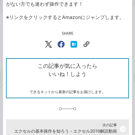
がない方でも迷わず操作できます！
※リンクをクリックするとAmazonにジャンプします。
SHARE
記事をシェアする
リ
X（旧
Facebook
は
ン
Twitter）
で
て
ク
で
シ
な
を
シ
ェ
ブ
この記事が気に入ったら
コ
ェ
ア
ッ
いいね！しよう
ピ
ア
ク
ー
マ
ー
ク
できるネットから最新の記事をお届けします。
に
追
加
次の記事
arrow_forward
エクセルの基本操作を知ろう - エクセル2019解説動画