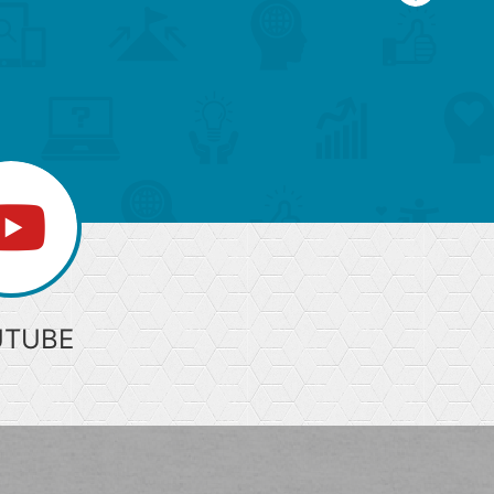
ー
ジ
上
部
へ
UTUBE