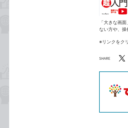
「大きな画面
ない方や、操
※リンクをク
SHARE
記事をシ
T