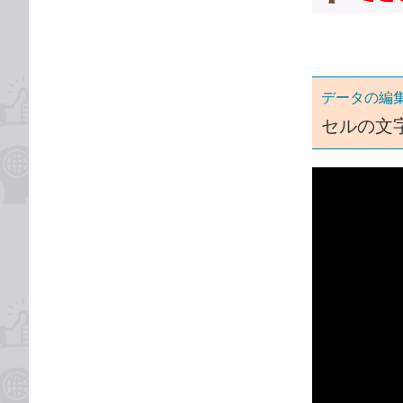
ゴ
な
リ
ブ
ッ
ク
データの編
マ
ー
セルの文
ク
に
追
加