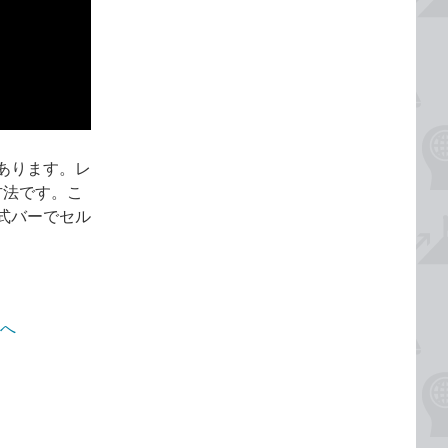
あります。レ
方法です。こ
式バーでセル
ジへ