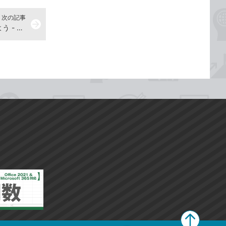
次の記事
arrow_forward
作成した表をブックとして保存しよう - エクセル2019解説動画
ペ