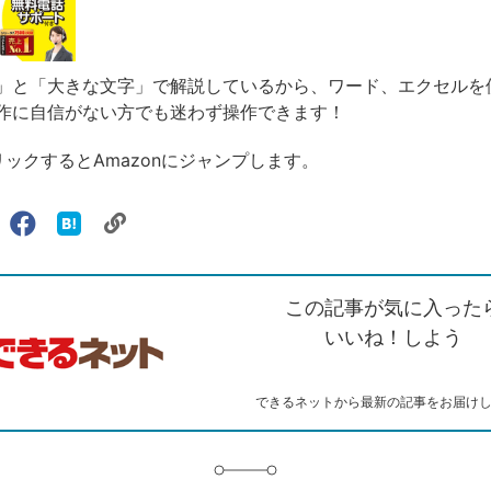
」と「大きな文字」で解説しているから、ワード、エクセルを
作に自信がない方でも迷わず操作できます！
リックするとAmazonにジャンプします。
リ
X（旧
Facebook
は
ェアする
ン
witter）
で
て
ク
で
シ
な
を
シ
ェ
ブ
この記事が気に入った
コ
ェ
ア
ッ
ピ
ア
ク
いいね！しよう
ー
マ
ー
ク
できるネットから最新の記事をお届け
に
追
加