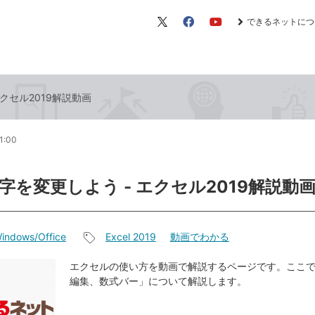
できるネットにつ
X（旧
Facebook
YouTube
Twitter）
クセル2019解説動画
1:00
字を変更しよう - エクセル2019解説動
indows/Office
Excel 2019
動画でわかる
記
事
エクセルの使い方を動画で解説するページです。ここ
編集、数式バー」について解説します。
タ
グ