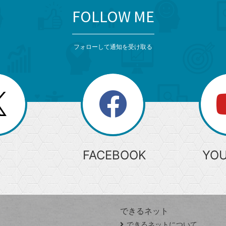
FOLLOW ME
フォローして通知を受け取る
search
検
索
FACEBOOK
YO
できるネット
できるネットについて