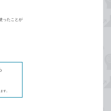
使ったことが
ら
します。