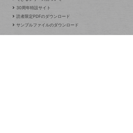
ト
じ
ッ
30周年特設サイト
る
プ
読者限定PDFのダウンロード
ペ
サンプルファイルのダウンロード
ー
ジ
連載
Excel Q&A
トイアンナ流仕
事術
PowerAutomate
ではじめる業務
の完全自動化
AI議事録作成術
Windows 11