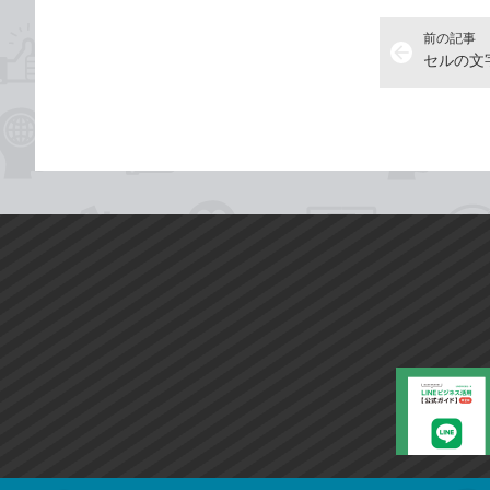
前の記事
arrow_back