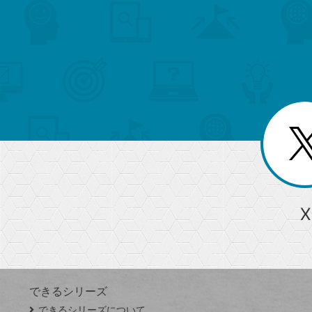
search
format_list_bulleted
検
カ
検
カ
索
テ
メ
ゴ
索
テ
ニ
リ
ュ
ー
ゴ
ー
一
を
覧
リ
閉
を
じ
閉
ー
る
じ
る
か
ら
急上昇ワード
X
探
Googleスプレッドシート
iPhone
VLOOKUP
す
できるシリーズ
close
できるシリーズについて
閉