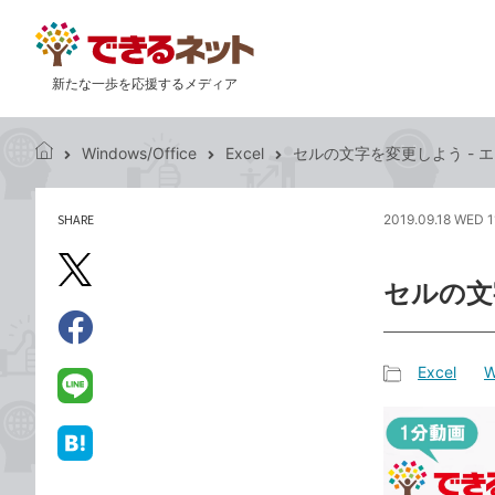
新たな一歩を応援するメディア
Windows/Office
Excel
セルの文字を変更しよう - エ
で
き
る
SHARE
2019.09.18 WED 1
記
ネ
事
ッ
を
X（旧
ト
セルの文
シ
Twitter）
ェ
で
ア
Facebook
す
シ
で
Excel
W
る
ェ
記
シ
LINE
ア
事
ェ
で
カ
ア
送
は
テ
る
て