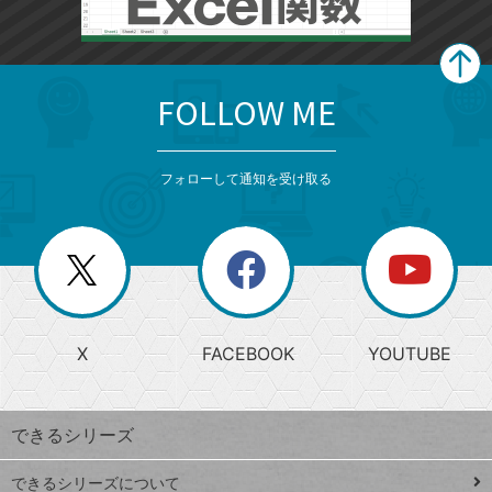
FOLLOW ME
search
format_list_bulleted
検
カ
検
カ
索
テ
メ
ゴ
索
テ
ニ
リ
フォローして通知を受け取る
ゴ
ュ
ー
ー
一
リ
を
覧
閉
を
ー
じ
閉
か
る
じ
る
search
ら
急
X
FACEBOOK
YOUTUBE
探
上
検
昇
索
す
ワ
できるシリーズ
ー
ド
できるシリーズについて