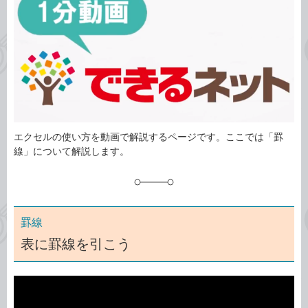
ゴ
グ
リ
エクセルの使い方を動画で解説するページです。ここでは「罫
線」について解説します。
罫線
表に罫線を引こう