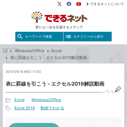
できるネットについて
X（旧
Facebook
YouTube
Twitter）
新たな一歩を応援するメディア
キーワードで検索
カテゴリーから探す
Windows/Office
Excel
で
表に罫線を引こう - エクセル2019解説動画
き
る
2019.09.18 WED 11:00
ネ
ッ
表に罫線を引こう - エクセル2019解説動画
ト
Excel
Windows/Office
記
Excel 2019
動画でわかる
事
記
カ
事
テ
タ