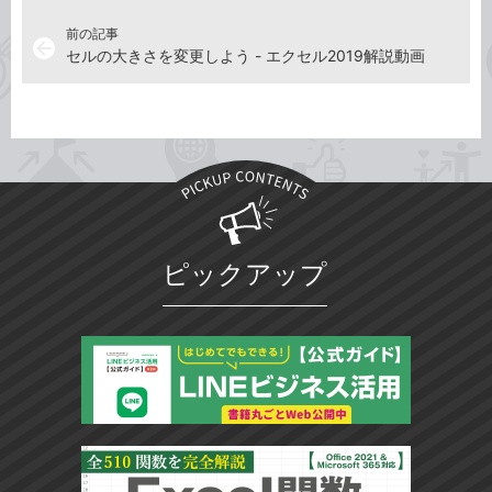
前の記事
arrow_back
セルの大きさを変更しよう - エクセル2019解説動画
ピックアップ