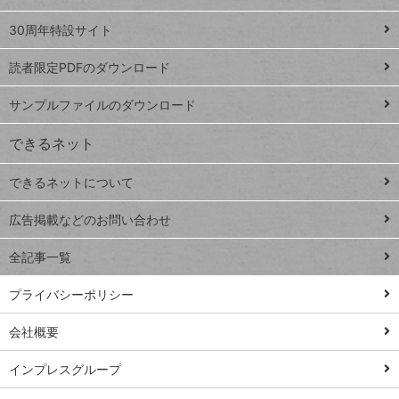
Google
ト
スプレ
ッ
30周年特設サイト
ッドシ
プ
読者限定PDFのダウンロード
ート
ペ
iPhone
ー
サンプルファイルのダウンロード
VLOOKUP
ジ
できるネット
連載
できるネットについて
Excel Q&A
close
閉じ
トイアンナ流仕
広告掲載などのお問い合わせ
る
事術
全記事一覧
PowerAutomate
ではじめる業務
プライバシーポリシー
の完全自動化
会社概要
AI議事録作成術
Windows 11
インプレスグループ
Q&A