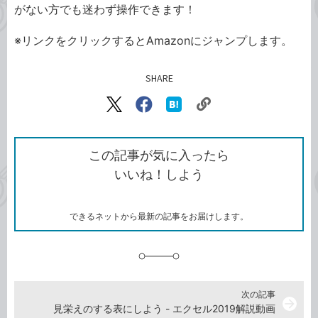
がない方でも迷わず操作できます！
※リンクをクリックするとAmazonにジャンプします。
SHARE
記事をシェアする
リ
X（旧
Facebook
は
ン
Twitter）
で
て
ク
で
シ
な
を
シ
ェ
ブ
この記事が気に入ったら
コ
ェ
ア
ッ
いいね！しよう
ピ
ア
ク
ー
マ
ー
ク
できるネットから最新の記事をお届けします。
に
追
加
次の記事
arrow_forward
見栄えのする表にしよう - エクセル2019解説動画