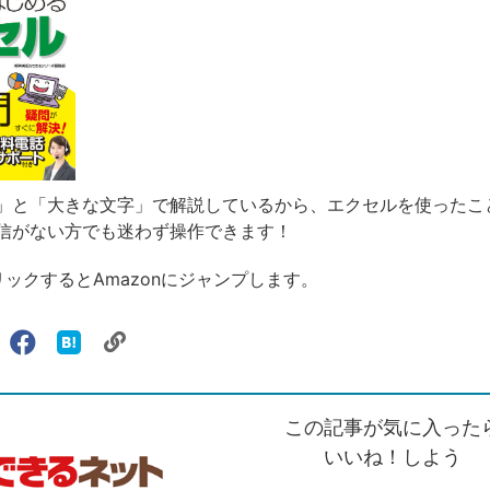
」と「大きな文字」で解説しているから、エクセルを使ったこ
信がない方でも迷わず操作できます！
リックするとAmazonにジャンプします。
リ
X（旧
Facebook
は
ェアする
ン
witter）
で
て
ク
で
シ
な
を
シ
ェ
ブ
この記事が気に入った
コ
ェ
ア
ッ
ピ
ア
ク
いいね！しよう
ー
マ
ー