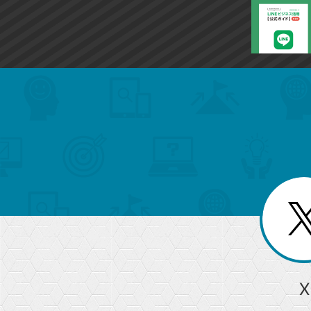
search
format_list_bulleted
検
カ
検
カ
索
テ
メ
ゴ
索
テ
ニ
リ
ュ
ー
ゴ
ー
一
を
覧
リ
閉
を
じ
閉
ー
る
じ
る
か
ら
急上昇ワード
X
探
Googleスプレッドシート
iPhone
VLOOKUP