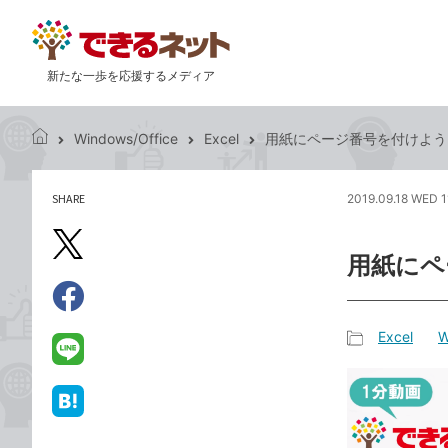
新たな一歩を応援するメディア
Windows/Office
Excel
用紙にページ番号を付けよう -
で
き
る
SHARE
2019.09.18 WED 1
記
ネ
事
ッ
を
X（旧
ト
用紙にペ
シ
Twitter）
ェ
で
ア
Facebook
す
シ
で
Excel
W
る
ェ
記
シ
LINE
ア
事
ェ
で
カ
ア
送
は
テ
る
て