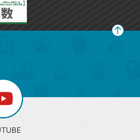
ペ
ー
ジ
上
部
へ
UTUBE