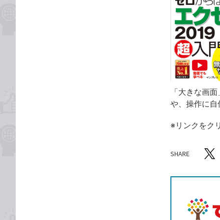
「大きな画面
や、操作に自
※リンクをク
SHARE
記事をシ
T