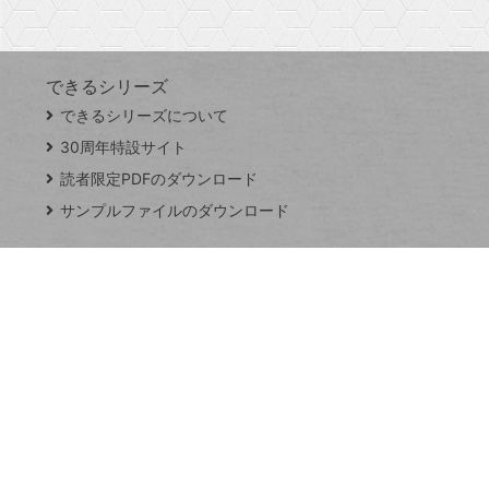
す
できるシリーズ
close
できるシリーズについて
閉
ト
じ
ッ
30周年特設サイト
る
プ
読者限定PDFのダウンロード
ペ
サンプルファイルのダウンロード
ー
ジ
連載
Excel Q&A
トイアンナ流仕
事術
PowerAutomate
ではじめる業務