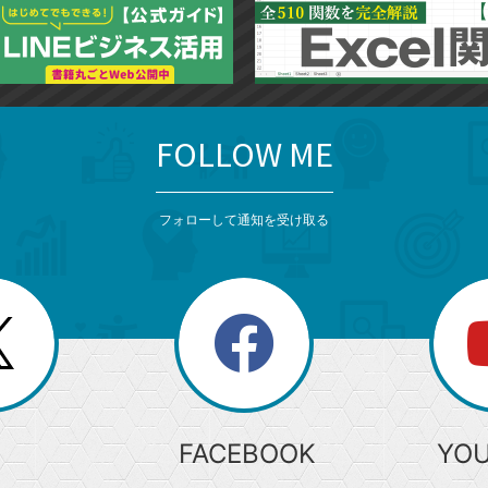
FOLLOW ME
フォローして通知を受け取る
search
検
索
FACEBOOK
YO