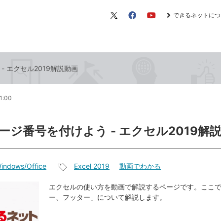
できるネットにつ
X（旧
Facebook
YouTube
Twitter）
 エクセル2019解説動画
1:00
ージ番号を付けよう - エクセル2019解
indows/Office
Excel 2019
動画でわかる
記
事
エクセルの使い方を動画で解説するページです。ここ
ー、フッター」について解説します。
タ
グ