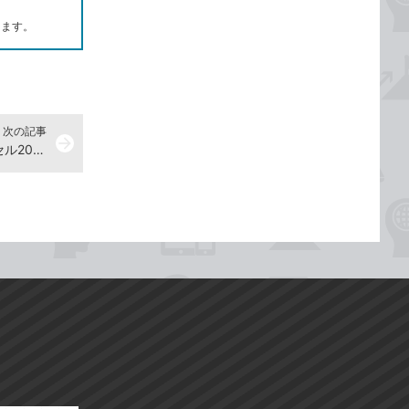
します。
次の記事
arrow_forward
用紙いっぱいに印刷しよう - エクセル2019解説動画