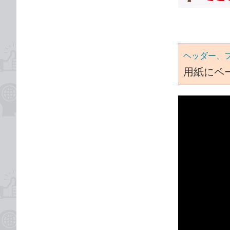
ゴ
な
リ
ブ
ッ
ク
ヘッダー、
マ
ー
用紙にペ
ク
に
追
加