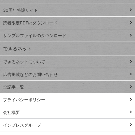
Google
ト
スプレ
ッ
30周年特設サイト
ッドシ
プ
読者限定PDFのダウンロード
ート
ペ
iPhone
ー
サンプルファイルのダウンロード
VLOOKUP
ジ
できるネット
連載
できるネットについて
Excel Q&A
close
閉じ
トイアンナ流仕
広告掲載などのお問い合わせ
る
事術
全記事一覧
PowerAutomate
ではじめる業務
プライバシーポリシー
の完全自動化
会社概要
AI議事録作成術
Windows 11
インプレスグループ
Q&A