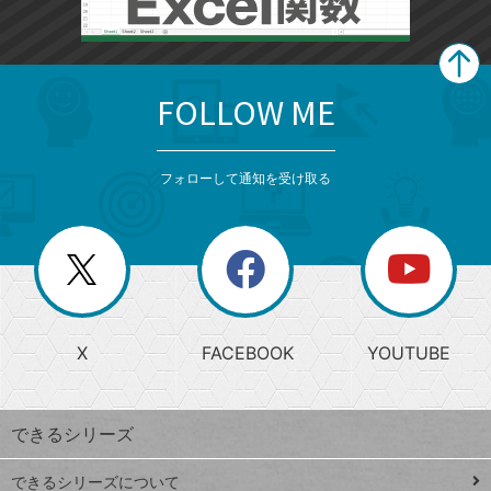
FOLLOW ME
search
format_list_bulleted
検
カ
検
カ
索
テ
メ
ゴ
索
テ
ニ
リ
フォローして通知を受け取る
ゴ
ュ
ー
ー
一
リ
を
覧
閉
を
ー
じ
閉
か
る
じ
る
search
ら
急
X
FACEBOOK
YOUTUBE
探
上
検
昇
索
す
ワ
できるシリーズ
ー
ド
できるシリーズについて