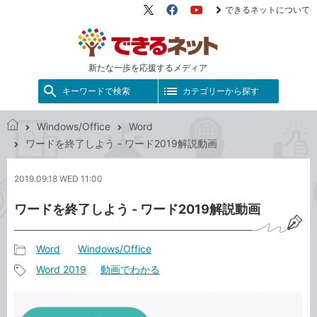
できるネットについて
X（旧
Facebook
YouTube
Twitter）
新たな一歩を応援するメディア
キーワードで検索
カテゴリーから探す
Windows/Office
Word
で
ワードを終了しよう - ワード2019解説動画
き
る
2019.09.18 WED 11:00
ネ
ッ
ワードを終了しよう - ワード2019解説動画
ト
Word
Windows/Office
記
Word 2019
動画でわかる
事
記
カ
事
テ
タ