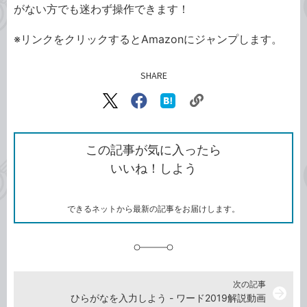
がない方でも迷わず操作できます！
※リンクをクリックするとAmazonにジャンプします。
SHARE
記事をシェアする
リ
X（旧
Facebook
は
ン
Twitter）
で
て
ク
で
シ
な
を
シ
ェ
ブ
この記事が気に入ったら
コ
ェ
ア
ッ
いいね！しよう
ピ
ア
ク
ー
マ
ー
ク
できるネットから最新の記事をお届けします。
に
追
加
次の記事
arrow_forward
ひらがなを入力しよう - ワード2019解説動画