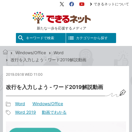
できるネットについて
X（旧
Facebook
YouTube
Twitter）
新たな一歩を応援するメディア
キーワードで検索
カテゴリーから探す
Windows/Office
Word
で
改行を入力しよう - ワード2019解説動画
き
る
2019.09.18 WED 11:00
ネ
ッ
改行を入力しよう - ワード2019解説動画
ト
Word
Windows/Office
記
Word 2019
動画でわかる
事
記
カ
事
テ
タ