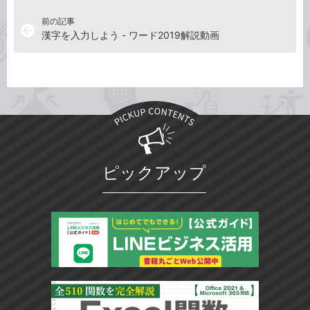
前の記事
arrow_back
漢字を入力しよう - ワード2019解説動画
ピックアップ