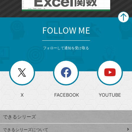
FOLLOW ME
search
format_list_bulleted
検
カ
検
カ
索
テ
メ
ゴ
索
テ
ニ
リ
フォローして通知を受け取る
ゴ
ュ
ー
ー
一
リ
を
覧
閉
を
ー
じ
閉
か
る
じ
る
search
ら
急
X
FACEBOOK
YOUTUBE
探
上
検
昇
索
す
ワ
できるシリーズ
ー
ド
できるシリーズについて