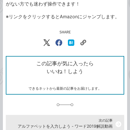
がない方でも迷わず操作できます！
※リンクをクリックするとAmazonにジャンプします。
SHARE
記事をシェアする
リ
X（旧
Facebook
は
ン
Twitter）
で
て
ク
で
シ
な
を
シ
ェ
ブ
この記事が気に入ったら
コ
ェ
ア
ッ
いいね！しよう
ピ
ア
ク
ー
マ
ー
ク
できるネットから最新の記事をお届けします。
に
追
加
次の記事
arrow_forward
アルファベットを入力しよう - ワード2019解説動画