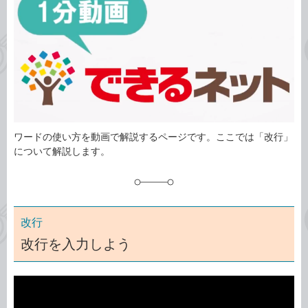
ゴ
グ
リ
ワードの使い方を動画で解説するページです。ここでは「改行」
について解説します。
改行
改行を入力しよう