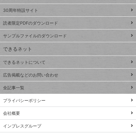
Google
ト
スプレ
ッ
30周年特設サイト
ッドシ
プ
読者限定PDFのダウンロード
ート
ペ
iPhone
ー
サンプルファイルのダウンロード
VLOOKUP
ジ
できるネット
連載
できるネットについて
Excel Q&A
close
閉じ
トイアンナ流仕
広告掲載などのお問い合わせ
る
事術
全記事一覧
PowerAutomate
ではじめる業務
プライバシーポリシー
の完全自動化
会社概要
AI議事録作成術
Windows 11
インプレスグループ
Q&A