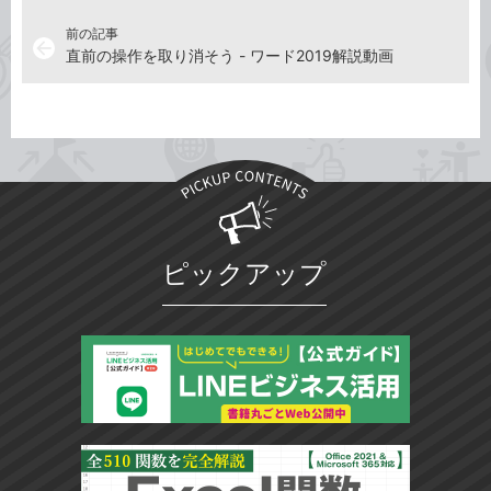
前の記事
arrow_back
直前の操作を取り消そう - ワード2019解説動画
ピックアップ