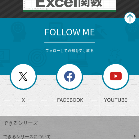
FOLLOW ME
search
format_list_bulleted
検
カ
検
カ
索
テ
メ
ゴ
索
テ
ニ
リ
フォローして通知を受け取る
ゴ
ュ
ー
ー
一
リ
を
覧
閉
を
ー
じ
閉
か
る
じ
る
search
ら
急
X
FACEBOOK
YOUTUBE
探
上
検
昇
索
す
ワ
できるシリーズ
ー
ド
できるシリーズについて