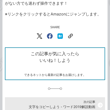
がない方でも迷わず操作できます！
※リンクをクリックするとAmazonにジャンプします。
SHARE
記事をシェアする
リ
X（旧
Facebook
は
ン
Twitter）
で
て
ク
で
シ
な
を
シ
ェ
ブ
この記事が気に入ったら
コ
ェ
ア
ッ
いいね！しよう
ピ
ア
ク
ー
マ
ー
ク
できるネットから最新の記事をお届けします。
に
追
加
次の記事
arrow_forward
文字をコピーしよう - ワード2019解説動画