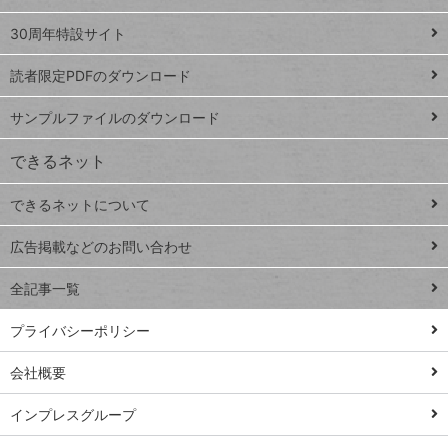
Google
ト
スプレ
ッ
30周年特設サイト
ッドシ
プ
読者限定PDFのダウンロード
ート
ペ
iPhone
ー
サンプルファイルのダウンロード
VLOOKUP
ジ
できるネット
連載
できるネットについて
Excel Q&A
close
閉じ
トイアンナ流仕
広告掲載などのお問い合わせ
る
事術
全記事一覧
PowerAutomate
ではじめる業務
プライバシーポリシー
の完全自動化
会社概要
AI議事録作成術
Windows 11
インプレスグループ
Q&A