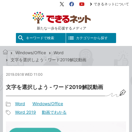
できるネットについて
X（旧
Facebook
YouTube
Twitter）
新たな一歩を応援するメディア
キーワードで検索
カテゴリーから探す
Windows/Office
Word
で
文字を選択しよう - ワード2019解説動画
き
る
2019.09.18 WED 11:00
ネ
ッ
文字を選択しよう - ワード2019解説動画
ト
Word
Windows/Office
記
Word 2019
動画でわかる
事
記
カ
事
テ
タ