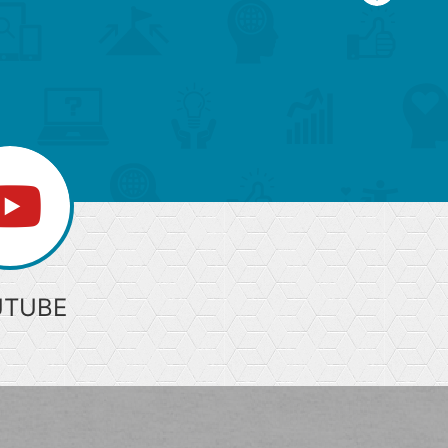
ー
ジ
上
部
へ
UTUBE