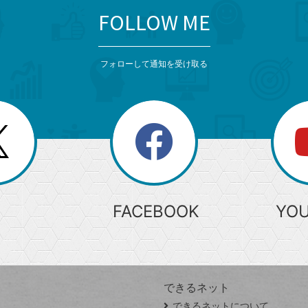
FOLLOW ME
フォローして通知を受け取る
search
検
索
FACEBOOK
YO
できるネット
できるネットについて