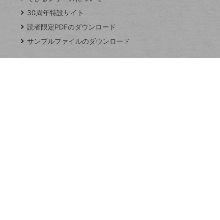
ト
じ
ッ
30周年特設サイト
る
プ
読者限定PDFのダウンロード
ペ
サンプルファイルのダウンロード
ー
ジ
連載
Excel Q&A
トイアンナ流仕
事術
PowerAutomate
ではじめる業務
の完全自動化
AI議事録作成術
Windows 11