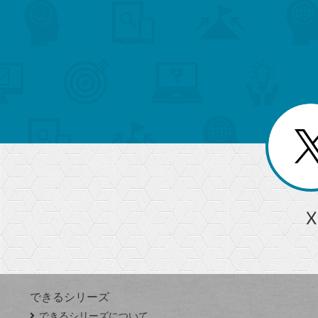
search
format_list_bulleted
検
カ
検
カ
索
テ
メ
ゴ
索
テ
ニ
リ
ュ
ー
ゴ
ー
一
を
覧
リ
閉
を
じ
閉
ー
る
じ
る
か
ら
急上昇ワード
X
探
Googleスプレッドシート
iPhone
VLOOKUP
す
できるシリーズ
close
できるシリーズについて
閉