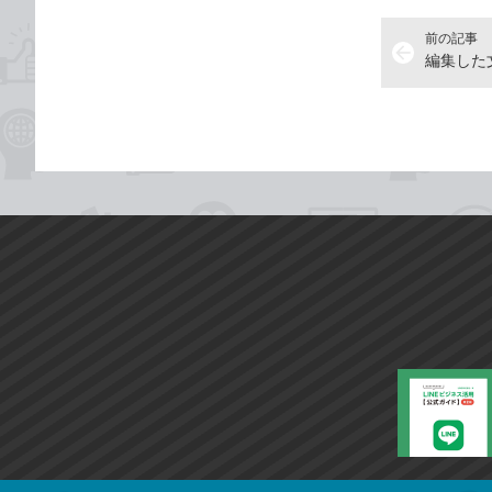
前の記事
arrow_back