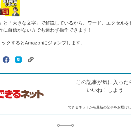
」と「大きな文字」で解説しているから、ワード、エクセルを
作に自信がない方でも迷わず操作できます！
リックするとAmazonにジャンプします。
リ
X（旧
Facebook
は
ェアする
ン
witter）
で
て
ク
で
シ
な
を
シ
ェ
ブ
この記事が気に入った
コ
ェ
ア
ッ
ピ
ア
ク
いいね！しよう
ー
マ
ー
ク
できるネットから最新の記事をお届け
に
追
加