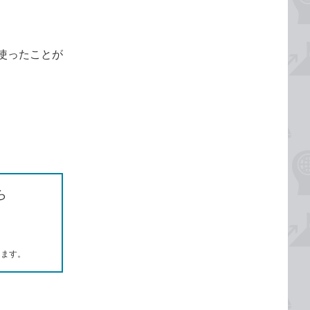
使ったことが
ら
します。