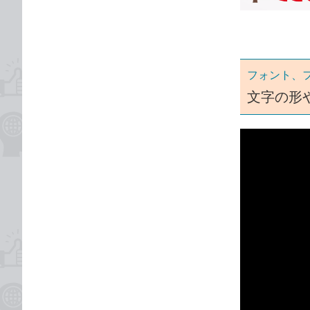
ゴ
な
リ
ブ
ッ
ク
フォント、
マ
ー
文字の形
ク
に
追
加