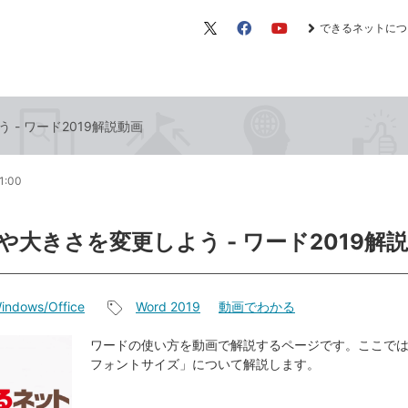
できるネットにつ
X（旧
Facebook
YouTube
Twitter）
- ワード2019解説動画
1:00
や大きさを変更しよう - ワード2019解
indows/Office
Word 2019
動画でわかる
記
事
ワードの使い方を動画で解説するページです。ここで
フォントサイズ」について解説します。
タ
グ