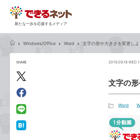
新たな一歩を応援するメディア
Windows/Office
Word
文字の形や大きさを変更しよう 
で
き
る
SHARE
2019.09.18 WED 1
記
ネ
事
ッ
を
X（旧
ト
文字の形
シ
Twitter）
ェ
で
ア
Facebook
す
シ
で
Word
W
る
ェ
記
シ
LINE
ア
事
ェ
で
カ
ア
送
は
テ
る
て