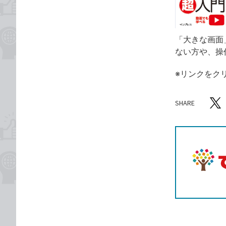
「大きな画面
ない方や、操
※リンクをク
SHARE
記事をシ
T