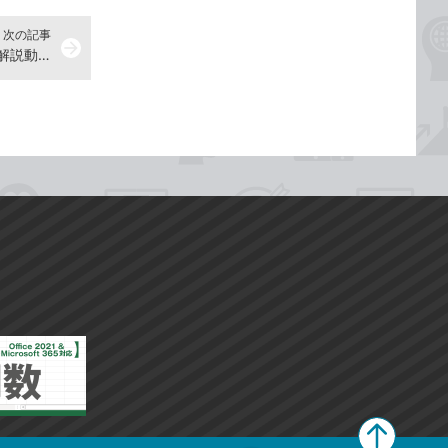
次の記事
arrow_forward
文字を太字にしよう - ワード2019解説動画
ペ