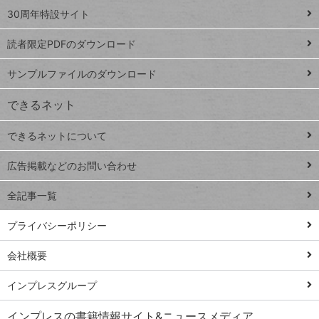
スプレ
ッ
30周年特設サイト
ッドシ
プ
読者限定PDFのダウンロード
ート
ペ
iPhone
ー
サンプルファイルのダウンロード
VLOOKUP
ジ
できるネット
連載
できるネットについて
Excel Q&A
close
閉じ
トイアンナ流仕
広告掲載などのお問い合わせ
る
事術
全記事一覧
PowerAutomate
ではじめる業務
プライバシーポリシー
の完全自動化
会社概要
AI議事録作成術
Windows 11
インプレスグループ
Q&A
インプレスの書籍情報サイト&ニュースメディア