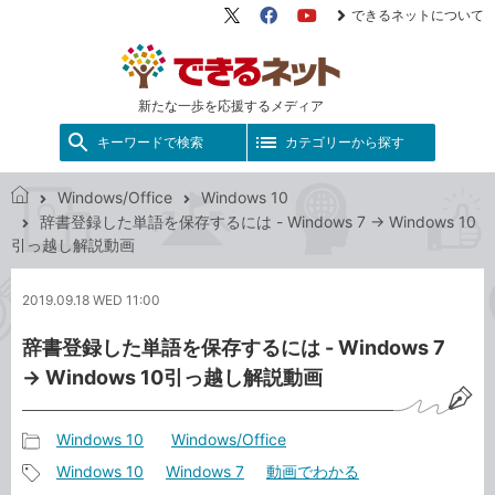
できるネットについて
X（旧
Facebook
YouTube
Twitter）
新たな一歩を応援するメディア
キーワードで検索
カテゴリーから探す
Windows/Office
Windows 10
で
辞書登録した単語を保存するには - Windows 7 → Windows 10
き
引っ越し解説動画
る
ネ
2019.09.18 WED 11:00
ッ
ト
辞書登録した単語を保存するには - Windows 7
→ Windows 10引っ越し解説動画
Windows 10
Windows/Office
記
Windows 10
Windows 7
動画でわかる
事
記