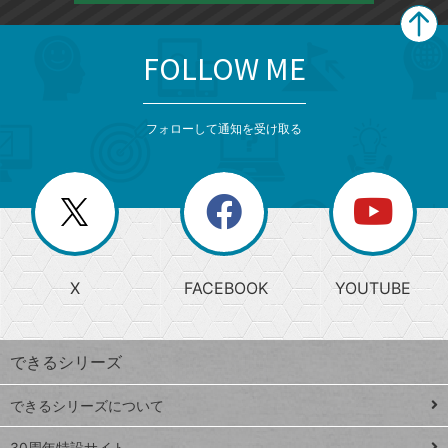
FOLLOW ME
search
format_list_bulleted
検
カ
検
カ
索
テ
メ
ゴ
索
テ
ニ
リ
フォローして通知を受け取る
ゴ
ュ
ー
ー
一
リ
を
覧
閉
を
ー
じ
閉
か
る
じ
る
search
ら
急
X
FACEBOOK
YOUTUBE
探
上
検
昇
索
す
ワ
できるシリーズ
ー
ド
できるシリーズについて
Google
ト
スプレ
30周年特設サイト