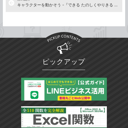
arrow_back
キャラクターを動かそう -『できる たのしくやりきる Scratch3 子どもプログラミング入門』動画と見本
ピックアップ