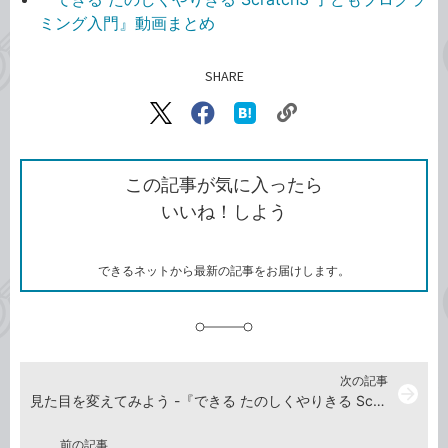
ミング入門』動画まとめ
SHARE
記事をシェアする
リ
X（旧
Facebook
は
ン
Twitter）
で
て
ク
で
シ
な
を
シ
ェ
ブ
この記事が気に入ったら
コ
ェ
ア
ッ
いいね！しよう
ピ
ア
ク
ー
マ
ー
ク
できるネットから最新の記事をお届けします。
に
追
加
次の記事
arrow_forward
見た目を変えてみよう -『できる たのしくやりきる Scratch3 子どもプログラミング入門』動画解説
前の記事