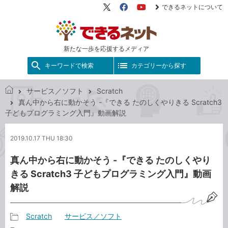
できるネットについて
X（旧
Facebook
YouTube
Twitter）
新たな一歩を応援するメディア
キーワードで検索
カテゴリーから探す
サービス／ソフト
Scratch
で
真ん中から右に動かそう -『できる たのしくやりきる Scratch3
き
子どもプログラミング入門』動画解説
る
ネ
2019.10.17 THU 18:30
ッ
ト
真ん中から右に動かそう -『できる たのしくやり
きる Scratch3 子どもプログラミング入門』動画
解説
Scratch
サービス／ソフト
記