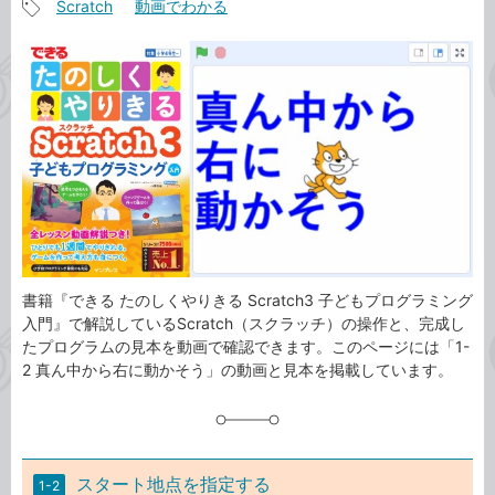
Scratch
動画でわかる
事
記
カ
事
テ
タ
ゴ
グ
リ
書籍『できる たのしくやりきる Scratch3 子どもプログラミング
入門』で解説しているScratch（スクラッチ）の操作と、完成し
たプログラムの見本を動画で確認できます。このページには「1-
2 真ん中から右に動かそう」の動画と見本を掲載しています。
スタート地点を指定する
1-2