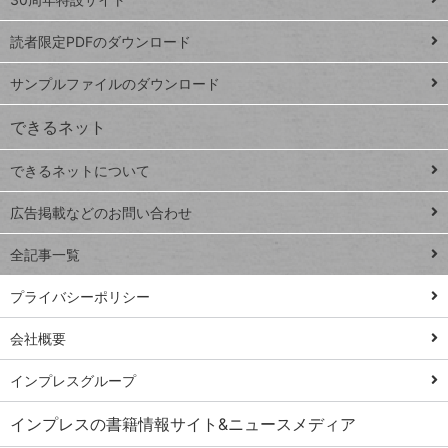
ッ
ッドシ
プ
読者限定PDFのダウンロード
ート
ペ
iPhone
ー
サンプルファイルのダウンロード
VLOOKUP
ジ
できるネット
連載
できるネットについて
Excel Q&A
close
閉じ
トイアンナ流仕
広告掲載などのお問い合わせ
る
事術
全記事一覧
PowerAutomate
ではじめる業務
プライバシーポリシー
の完全自動化
会社概要
AI議事録作成術
Windows 11
インプレスグループ
Q&A
インプレスの書籍情報サイト&ニュースメディア
Teams踏み込み