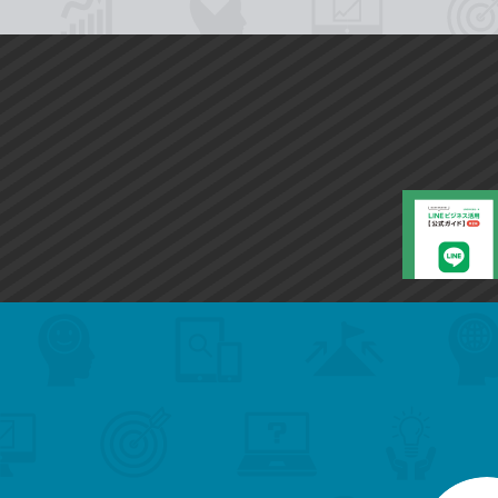
search
format_list_bulleted
検
カ
検
カ
索
テ
メ
ゴ
索
テ
ニ
リ
ュ
ー
ゴ
ー
一
を
覧