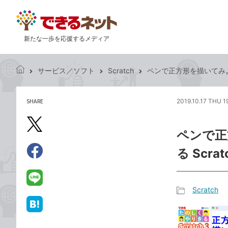
新たな一歩を応援するメディア
サービス／ソフト
Scratch
ペンで正方形を描いてみよう
で
き
る
SHARE
2019.10.17 THU 1
記
ネ
事
ッ
を
X（旧
ト
ペンで正
シ
Twitter）
ェ
る Scr
で
ア
Facebook
す
シ
で
る
ェ
シ
LINE
Scratch
ア
ェ
で
記
ア
送
は
事
る
て
カ