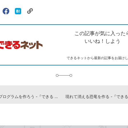
リ
X（旧
Facebook
は
ェアする
ン
witter）
で
て
ク
で
シ
な
を
シ
ェ
ブ
この記事が気に入った
コ
ェ
ア
ッ
ピ
ア
ク
いいね！しよう
ー
マ
ー
ク
できるネットから最新の記事をお届け
に
追
加
円を描くプログラムを作ろう -『できる たのしくやりきる Scratch3 子どもプログラミング入門』動画解説