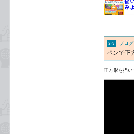
な
テ
ブ
ゴ
ッ
リ
ク
マ
ー
プログ
2-3
ク
ペンで正
に
追
加
正方形を描い