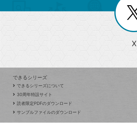
リ
閉
を
じ
閉
ー
る
じ
る
か
ら
急上昇ワード
X
探
Googleスプレッドシート
iPhone
VLOOKUP
す
できるシリーズ
close
できるシリーズについて
閉
ト
じ
ッ
30周年特設サイト
る
プ
読者限定PDFのダウンロード
ペ
サンプルファイルのダウンロード
ー
ジ