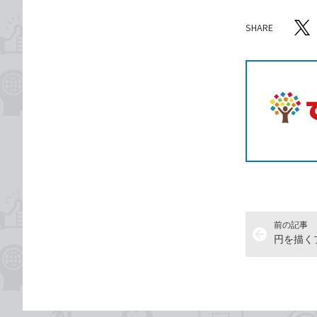
SHARE
記事をシ
T
前の記事
arrow_back