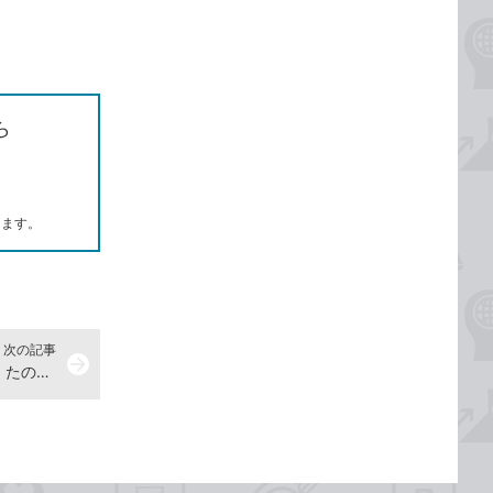
ら
します。
次の記事
arrow_forward
現れて消える恐竜を作る -『できる たのしくやりきる Scratch3 子どもプログラミング入門』動画解説