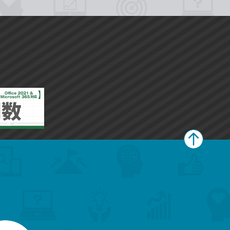
ペ
ー
ジ
上
部
へ