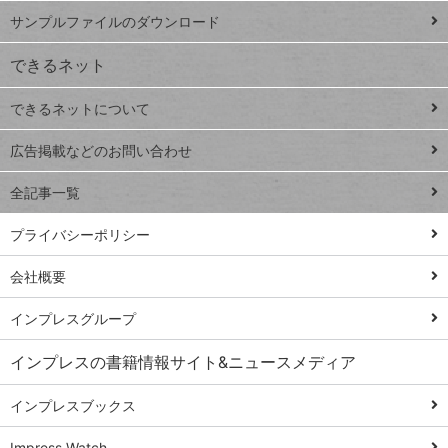
iPhone
ー
サンプルファイルのダウンロード
VLOOKUP
ジ
できるネット
連載
できるネットについて
Excel Q&A
close
閉じ
トイアンナ流仕
広告掲載などのお問い合わせ
る
事術
全記事一覧
PowerAutomate
ではじめる業務
プライバシーポリシー
の完全自動化
会社概要
AI議事録作成術
Windows 11
インプレスグループ
Q&A
インプレスの書籍情報サイト&ニュースメディア
Teams踏み込み
活用術
インプレスブックス
Excel講師の仕事
Impress Watch