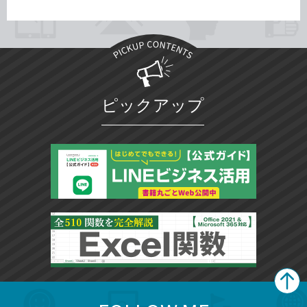
ピックアップ
search
format_list_bulleted