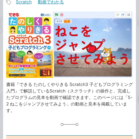
Scratch
動画でわかる
事
記
カ
事
テ
タ
ゴ
グ
リ
書籍『できる たのしくやりきる Scratch3 子どもプログラミング
入門』で解説しているScratch（スクラッチ）の操作と、完成し
たプログラムの見本を動画で確認できます。このページには「5-
2 ねこをジャンプさせてみよう」の動画と見本を掲載していま
す。