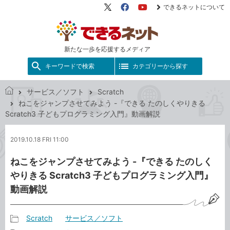
できるネットについて
X（旧
Facebook
YouTube
Twitter）
新たな一歩を応援するメディア
キーワードで検索
カテゴリーから探す
サービス／ソフト
Scratch
で
ねこをジャンプさせてみよう -『できる たのしくやりきる
き
Scratch3 子どもプログラミング入門』動画解説
る
ネ
2019.10.18 FRI 11:00
ッ
ト
ねこをジャンプさせてみよう -『できる たのしく
やりきる Scratch3 子どもプログラミング入門』
動画解説
Scratch
サービス／ソフト
記