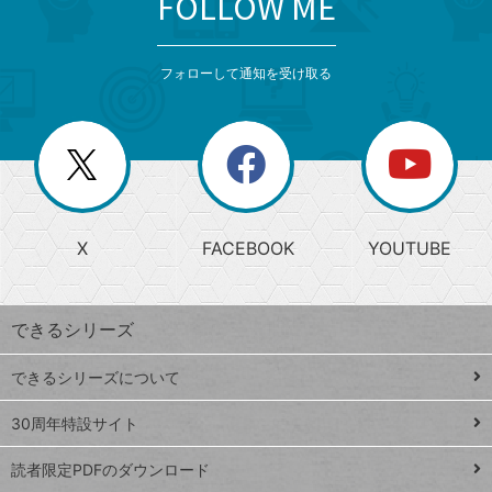
FOLLOW ME
検
カ
検
カ
索
テ
メ
ゴ
索
テ
ニ
リ
フォローして通知を受け取る
ゴ
ュ
ー
ー
一
リ
を
覧
閉
を
ー
じ
閉
か
る
じ
る
search
ら
急
X
FACEBOOK
YOUTUBE
探
上
検
昇
索
す
ワ
できるシリーズ
ー
ド
できるシリーズについて
Google
ト
スプレ
ッ
30周年特設サイト
ッドシ
プ
読者限定PDFのダウンロード
ート
ペ