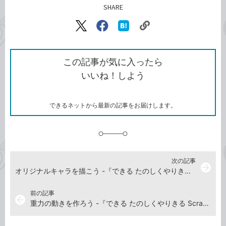
SHARE
記事をシェアする
リ
X（旧
Facebook
は
ン
Twitter）
で
て
ク
で
シ
な
を
シ
ェ
ブ
この記事が気に入ったら
コ
ェ
ア
ッ
いいね！しよう
ピ
ア
ク
ー
マ
ー
ク
できるネットから最新の記事をお届けします。
に
追
加
次の記事
arrow_forward
オリジナルキャラを描こう -『できる たのしくやりきる Scratch3 子どもプログラミング入門』動画解説
前の記事
arrow_back
重力の動きを作ろう -『できる たのしくやりきる Scratch3 子どもプログラミング入門』動画解説