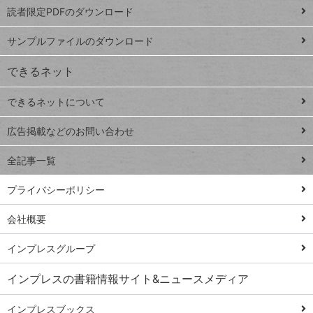
読者限定PDFのダウンロード
ート
ペ
iPhone
ー
サンプルファイルのダウンロード
VLOOKUP
ジ
できるネット
連載
できるネットについて
Excel Q&A
close
閉じ
トイアンナ流仕
広告掲載などのお問い合わせ
る
事術
全記事一覧
PowerAutomate
ではじめる業務
プライバシーポリシー
の完全自動化
会社概要
AI議事録作成術
Windows 11
インプレスグループ
Q&A
インプレスの書籍情報サイト&ニュースメディア
Teams踏み込み
活用術
インプレスブックス