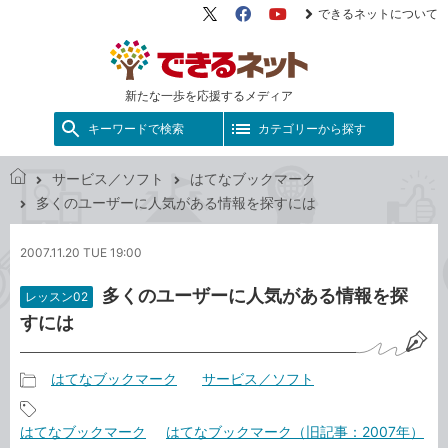
できるネットについて
X（旧
Facebook
YouTube
Twitter）
新たな一歩を応援するメディア
キーワードで検索
カテゴリーから探す
サービス／ソフト
はてなブックマーク
で
多くのユーザーに人気がある情報を探すには
き
る
2007.11.20 TUE 19:00
ネ
ッ
多くのユーザーに人気がある情報を探
レッスン02
ト
すには
はてなブックマーク
サービス／ソフト
記
事
記
はてなブックマーク
はてなブックマーク（旧記事：2007年）
カ