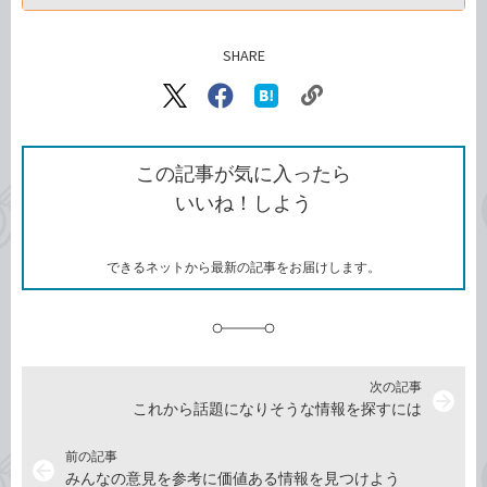
SHARE
記事をシェアする
リ
X（旧
Facebook
は
ン
Twitter）
で
て
ク
で
シ
な
を
シ
ェ
ブ
この記事が気に入ったら
コ
ェ
ア
ッ
いいね！しよう
ピ
ア
ク
ー
マ
ー
ク
できるネットから最新の記事をお届けします。
に
追
加
次の記事
arrow_forward
これから話題になりそうな情報を探すには
前の記事
arrow_back
みんなの意見を参考に価値ある情報を見つけよう