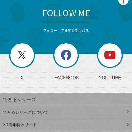
FOLLOW ME
search
format_list_bulleted
検
カ
検
カ
索
テ
メ
ゴ
索
テ
ニ
リ
フォローして通知を受け取る
ゴ
ュ
ー
ー
一
リ
を
覧
閉
を
ー
じ
閉
か
る
じ
る
search
ら
急
X
FACEBOOK
YOUTUBE
探
上
検
昇
索
す
ワ
できるシリーズ
ー
ド
できるシリーズについて
Google
ト
スプレ
ッ
30周年特設サイト
ッドシ
プ