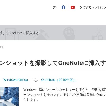
できるネットにつ
X（旧
Facebook
YouTube
Twitter）
してOneNoteに挿入する
:00
ンショットを撮影してOneNoteに挿入
Windows/Office
OneNote（2019年版）
記
事
Windows 10のショートカットキーを使うと、範囲を
ーンショットを撮れます。撮影した画像は簡単にOneNo
タ
られます。
グ