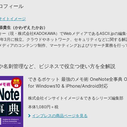
ロフィール
サイトイメージ
添貴生（かわぞえ たかお）
ー（現・株式会社KADOKAWA）でWebメディアであるASCII.jpの編
09年3月に独立。クラウドやネットワーク、セキュリティなどに関する解
メディアのコンテンツ制作、マーケティングおよびリサーチ業務を行っ
や名刺管理など、ビジネスで役立つ使い方を全解説
できるポケット 最強のメモ術 OneNote全事典 On
for Windows10 & iPhone/Android対応
株式会社インサイトイメージ＆できるシリーズ編集部
本体1,080円＋税
インプレスの商品ページを見る