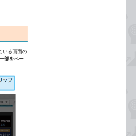
している画面の
の一部をペー