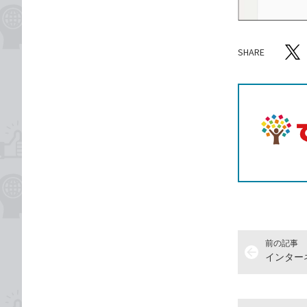
SHARE
記事をシ
T
前の記事
arrow_back