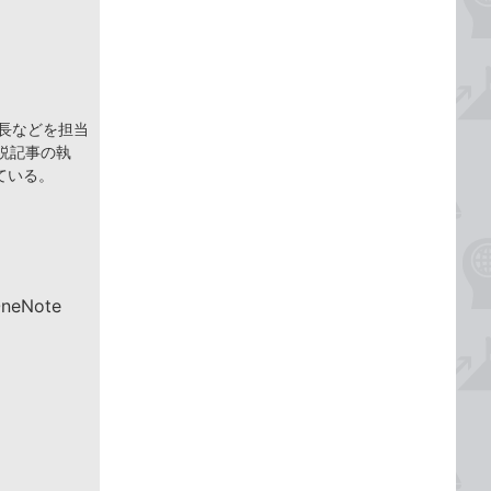
集長などを担当
説記事の執
ている。
eNote