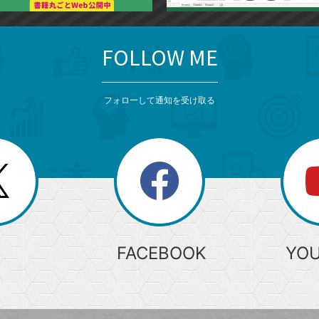
FOLLOW ME
フォローして通知を受け取る
search
検
索
FACEBOOK
YO