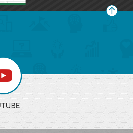
ペ
ー
ジ
上
部
へ
UTUBE