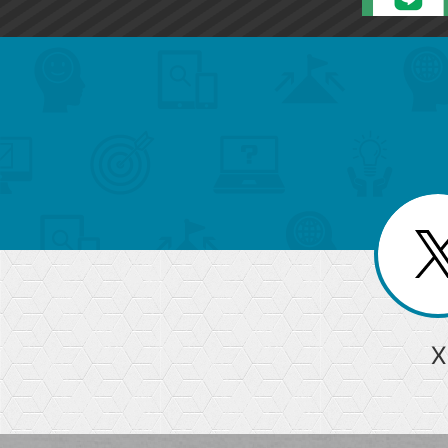
search
format_list_bulleted
検
カ
検
カ
索
テ
メ
ゴ
索
テ
ニ
リ
ュ
ー
ゴ
ー
一
を
覧
リ
閉
を
じ
閉
ー
る
じ
る
か
ら
急上昇ワード
X
探
Googleスプレッドシート
iPhone
VLOOKUP
す