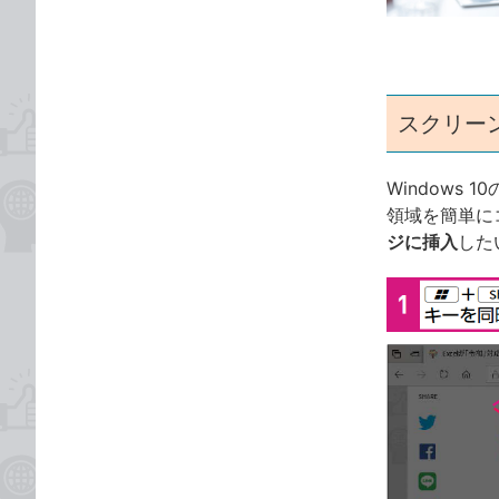
ゴ
な
リ
ブ
ッ
ク
マ
スクリー
ー
ク
Windows
に
領域を簡単に
追
ジに挿入
した
加