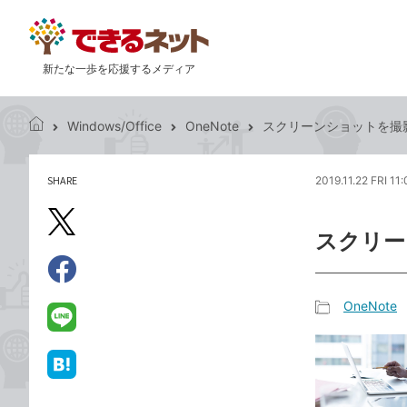
新たな一歩を応援するメディア
Windows/Office
OneNote
スクリーンショットを撮影
で
き
る
SHARE
2019.11.22 FRI 11
記
ネ
事
ッ
を
X（旧
ト
スクリー
シ
Twitter）
ェ
で
ア
Facebook
す
シ
で
OneNote
る
ェ
記
シ
LINE
ア
事
ェ
で
カ
ア
送
は
テ
る
て