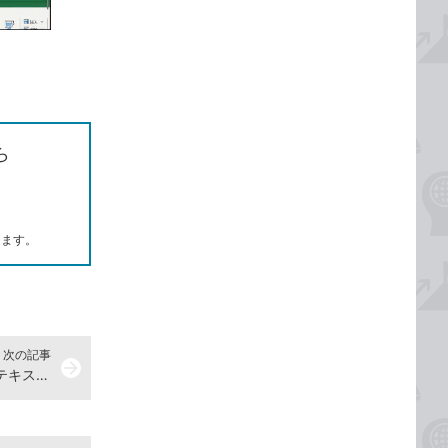
ら
します。
次の記事
arrow_forward
画像内の文字をOneNoteを使ってテキストに変換する