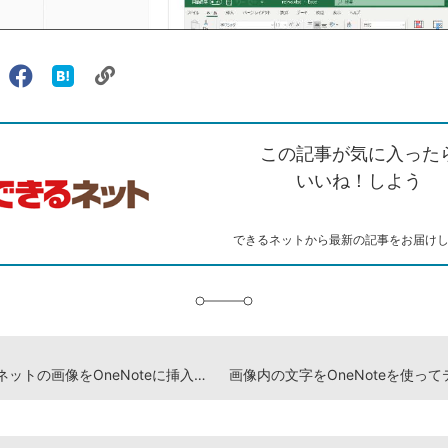
リ
X（旧
Facebook
は
ェアする
ン
witter）
で
て
ク
で
シ
な
を
シ
ェ
ブ
この記事が気に入った
コ
ェ
ア
ッ
ピ
ア
ク
いいね！しよう
ー
マ
ー
ク
できるネットから最新の記事をお届け
に
追
加
インターネットの画像をOneNoteに挿入する