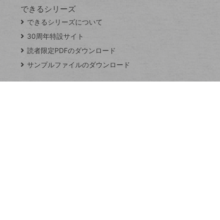
できるシリーズ
close
できるシリーズについて
閉
ト
じ
ッ
30周年特設サイト
る
プ
読者限定PDFのダウンロード
ペ
サンプルファイルのダウンロード
ー
ジ
連載
Excel Q&A
トイアンナ流仕
事術
PowerAutomate
ではじめる業務
の完全自動化
AI議事録作成術