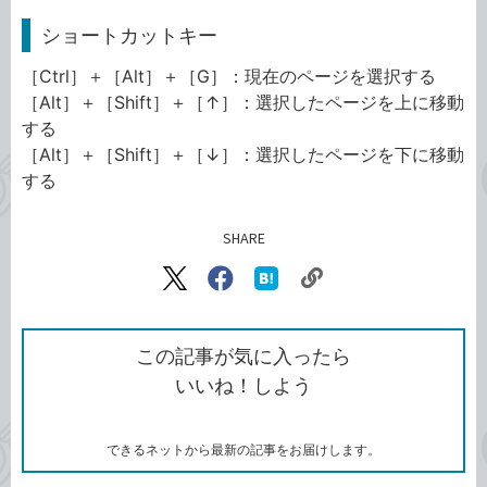
ショートカットキー
［Ctrl］＋［Alt］＋［G］：現在のページを選択する
［Alt］＋［Shift］＋［↑］：選択したページを上に移動
する
［Alt］＋［Shift］＋［↓］：選択したページを下に移動
する
SHARE
記事をシェアする
リ
X（旧
Facebook
は
ン
Twitter）
で
て
ク
で
シ
な
を
シ
ェ
ブ
この記事が気に入ったら
コ
ェ
ア
ッ
いいね！しよう
ピ
ア
ク
ー
マ
ー
ク
できるネットから最新の記事をお届けします。
に
追