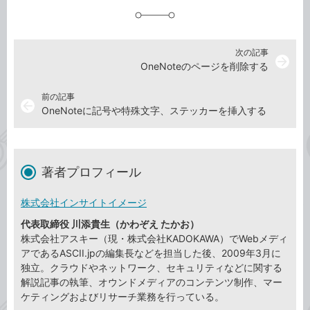
加
次の記事
arrow_forward
OneNoteのページを削除する
前の記事
arrow_back
OneNoteに記号や特殊文字、ステッカーを挿入する
著者プロフィール
株式会社インサイトイメージ
代表取締役 川添貴生（かわぞえ たかお）
株式会社アスキー（現・株式会社KADOKAWA）でWebメディ
アであるASCII.jpの編集長などを担当した後、2009年3月に
独立。クラウドやネットワーク、セキュリティなどに関する
解説記事の執筆、オウンドメディアのコンテンツ制作、マー
ケティングおよびリサーチ業務を行っている。