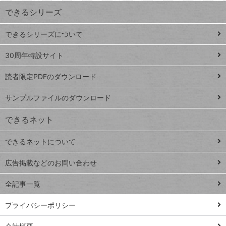
ワ
できるシリーズ
ー
ド
できるシリーズについて
Google
ト
スプレ
ッ
30周年特設サイト
ッドシ
プ
読者限定PDFのダウンロード
ート
ペ
iPhone
ー
サンプルファイルのダウンロード
VLOOKUP
ジ
できるネット
連載
できるネットについて
Excel Q&A
close
閉じ
トイアンナ流仕
広告掲載などのお問い合わせ
る
事術
全記事一覧
PowerAutomate
ではじめる業務
プライバシーポリシー
の完全自動化