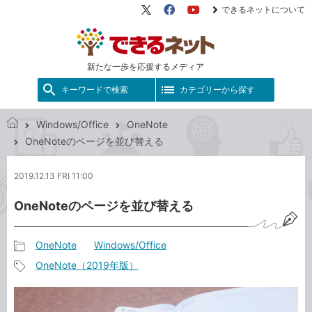
できるネットについて
X（旧
Facebook
YouTube
Twitter）
新たな一歩を応援するメディア
キーワードで検索
カテゴリーから探す
Windows/Office
OneNote
で
OneNoteのページを並び替える
き
る
2019.12.13 FRI 11:00
ネ
ッ
OneNoteのページを並び替える
ト
OneNote
Windows/Office
記
OneNote（2019年版）
事
記
カ
事
テ
タ