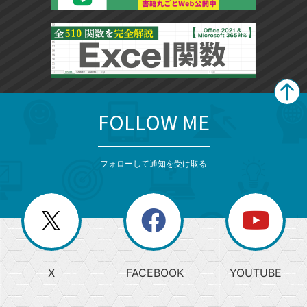
FOLLOW ME
search
format_list_bulleted
検
カ
検
カ
索
テ
メ
ゴ
索
テ
ニ
リ
フォローして通知を受け取る
ゴ
ュ
ー
ー
一
リ
を
覧
閉
を
ー
じ
閉
か
る
じ
る
search
ら
急
X
FACEBOOK
YOUTUBE
探
上
検
昇
索
す