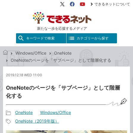
できるネットについて
X（旧
Facebook
YouTube
Twitter）
新たな一歩を応援するメディア
キーワードで検索
カテゴリーから探す
Windows/Office
OneNote
で
OneNoteのページを「サブページ」として階層化する
き
る
2019.12.18 WED 11:00
ネ
ッ
OneNoteのページを「サブページ」として階層
ト
化する
OneNote
Windows/Office
記
OneNote（2019年版）
事
記
カ