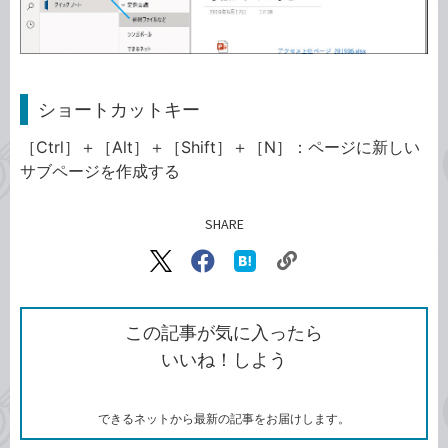
ショートカットキー
［Ctrl］＋［Alt］＋［Shift］＋［N］：ページに新しい
サブページを作成する
SHARE
記事をシェアする
リ
X（旧
Facebook
は
ン
Twitter）
で
て
ク
で
シ
な
を
シ
ェ
ブ
この記事が気に入ったら
コ
ェ
ア
ッ
いいね！しよう
ピ
ア
ク
ー
マ
ー
ク
できるネットから最新の記事をお届けします。
に