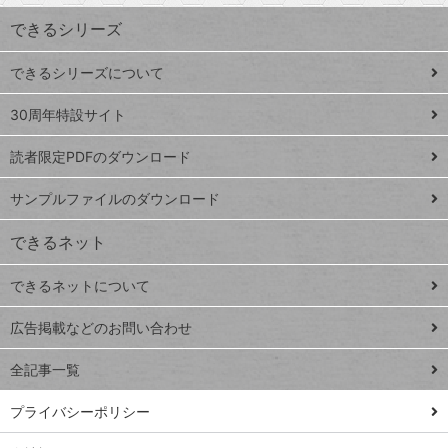
ワ
できるシリーズ
ー
ド
できるシリーズについて
Google
ト
スプレ
ッ
30周年特設サイト
ッドシ
プ
読者限定PDFのダウンロード
ート
ペ
iPhone
ー
サンプルファイルのダウンロード
VLOOKUP
ジ
できるネット
連載
できるネットについて
Excel Q&A
close
閉じ
トイアンナ流仕
広告掲載などのお問い合わせ
る
事術
全記事一覧
PowerAutomate
ではじめる業務
プライバシーポリシー
の完全自動化