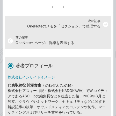
追
加
次の記事
arrow_forward
OneNoteのメモを「セクション」で整理する
前の記事
arrow_back
OneNoteのページに罫線を表示する
著者プロフィール
株式会社インサイトイメージ
代表取締役 川添貴生（かわぞえ たかお）
株式会社アスキー（現・株式会社KADOKAWA）でWebメディ
アであるASCII.jpの編集長などを担当した後、2009年3月に
独立。クラウドやネットワーク、セキュリティなどに関する
解説記事の執筆、オウンドメディアのコンテンツ制作、マー
ケティングおよびリサーチ業務を行っている。