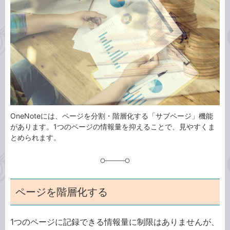
事
テ
タ
ゴ
グ
リ
OneNoteには、ページを分割・階層化する「サブページ」機能
があります。1つのページの情報量を抑えることで、見やすくま
とめられます。
ページを階層化する
1つのページに記録できる情報量に制限はありませんが、