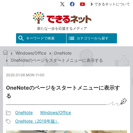
できるネットについて
X（旧
Facebook
YouTube
Twitter）
新たな一歩を応援するメディア
キーワードで検索
カテゴリーから探す
Windows/Office
OneNote
で
OneNoteのページをスタートメニューに表示する
き
る
2020.01.06 MON 11:00
ネ
ッ
OneNoteのページをスタートメニューに表示す
ト
る
OneNote
Windows/Office
記
OneNote（2019年版）
事
記
カ