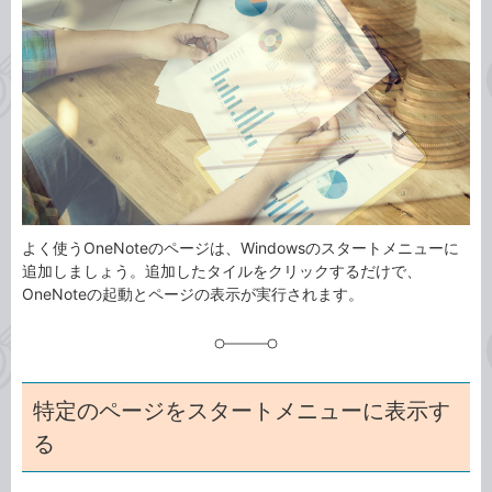
事
テ
タ
ゴ
グ
リ
よく使うOneNoteのページは、Windowsのスタートメニューに
追加しましょう。追加したタイルをクリックするだけで、
OneNoteの起動とページの表示が実行されます。
特定のページをスタートメニューに表示す
る