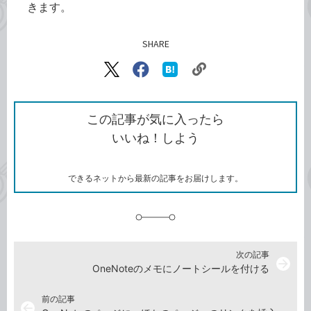
きます。
SHARE
記事をシェアする
リ
X（旧
Facebook
は
ン
Twitter）
で
て
ク
で
シ
な
を
シ
ェ
ブ
この記事が気に入ったら
コ
ェ
ア
ッ
いいね！しよう
ピ
ア
ク
ー
マ
ー
ク
できるネットから最新の記事をお届けします。
に
追
加
次の記事
arrow_forward
OneNoteのメモにノートシールを付ける
前の記事
arrow_back