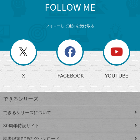
FOLLOW ME
search
format_list_bulleted
検
カ
検
カ
索
テ
メ
ゴ
索
テ
ニ
リ
フォローして通知を受け取る
ゴ
ュ
ー
ー
一
リ
を
覧
閉
を
ー
じ
閉
か
る
じ
る
search
ら
急
X
FACEBOOK
YOUTUBE
探
上
検
昇
索
す
ワ
できるシリーズ
ー
ド
できるシリーズについて
Google
ト
スプレ
ッ
30周年特設サイト
ッドシ
プ
読者限定PDFのダウンロード
ート