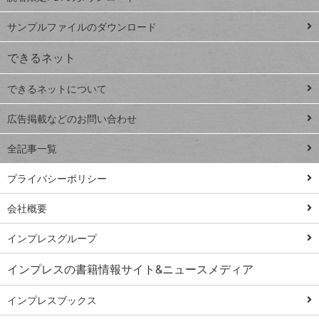
ペ
iPhone
ー
サンプルファイルのダウンロード
VLOOKUP
ジ
できるネット
連載
できるネットについて
Excel Q&A
close
閉じ
トイアンナ流仕
広告掲載などのお問い合わせ
る
事術
全記事一覧
PowerAutomate
ではじめる業務
プライバシーポリシー
の完全自動化
会社概要
AI議事録作成術
Windows 11
インプレスグループ
Q&A
インプレスの書籍情報サイト&ニュースメディア
Teams踏み込み
活用術
インプレスブックス
Excel講師の仕事