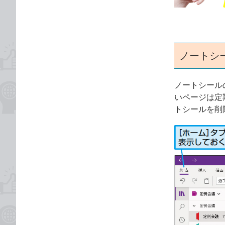
ゴ
な
リ
ブ
ッ
ク
マ
ノートシ
ー
ク
ノートシール
に
いページは定
追
トシールを削
加