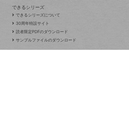
できるシリーズ
close
できるシリーズについて
閉
ト
じ
ッ
30周年特設サイト
る
プ
読者限定PDFのダウンロード
ペ
サンプルファイルのダウンロード
ー
ジ
連載
Excel Q&A
トイアンナ流仕
事術
PowerAutomate
ではじめる業務
の完全自動化
AI議事録作成術