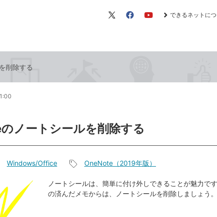
できるネットにつ
X（旧
Facebook
YouTube
Twitter）
ルを削除する
1:00
oteのノートシールを削除する
Windows/Office
OneNote（2019年版）
記
事
ノートシールは、簡単に付け外しできることが魅力で
の済んだメモからは、ノートシールを削除しましょう
タ
グ