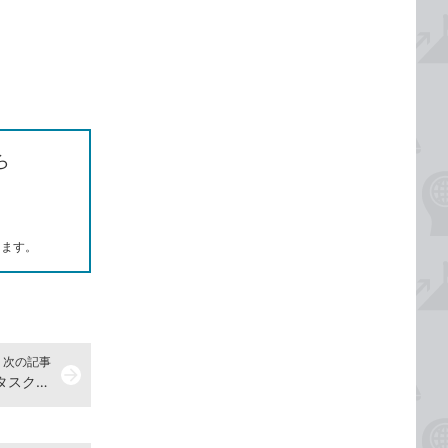
ら
します。
次の記事
arrow_forward
ノートシールを使い、OneNoteでタスクを管理する