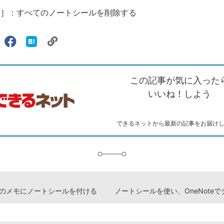
［0］：すべてのノートシールを削除する
リ
X（旧
Facebook
は
ェアする
ン
witter）
で
て
ク
で
シ
な
を
シ
ェ
ブ
この記事が気に入った
コ
ェ
ア
ッ
ピ
ア
ク
いいね！しよう
ー
マ
ー
ク
できるネットから最新の記事をお届け
に
追
加
teのメモにノートシールを付ける