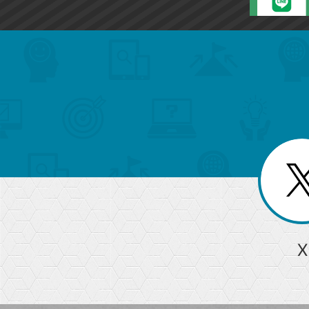
search
format_list_bulleted
検
カ
検
カ
索
テ
メ
ゴ
索
テ
ニ
リ
ュ
ー
ゴ
ー
一
を
覧
リ
閉
を
じ
閉
ー
る
じ
る
か
ら
急上昇ワード
X
探
Googleスプレッドシート
iPhone
VLOOKUP
す