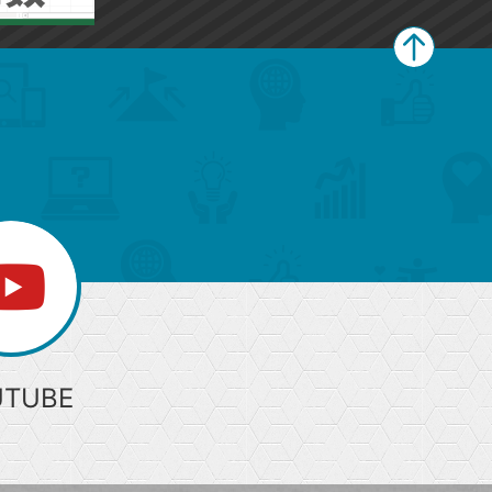
ペ
ー
ジ
上
部
へ
UTUBE