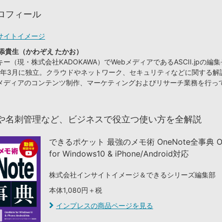
ロフィール
サイトイメージ
添貴生（かわぞえ たかお）
ー（現・株式会社KADOKAWA）でWebメディアであるASCII.jpの編
09年3月に独立。クラウドやネットワーク、セキュリティなどに関する解
メディアのコンテンツ制作、マーケティングおよびリサーチ業務を行っ
や名刺管理など、ビジネスで役立つ使い方を全解説
できるポケット 最強のメモ術 OneNote全事典 On
for Windows10 & iPhone/Android対応
株式会社インサイトイメージ＆できるシリーズ編集部
本体1,080円＋税
インプレスの商品ページを見る