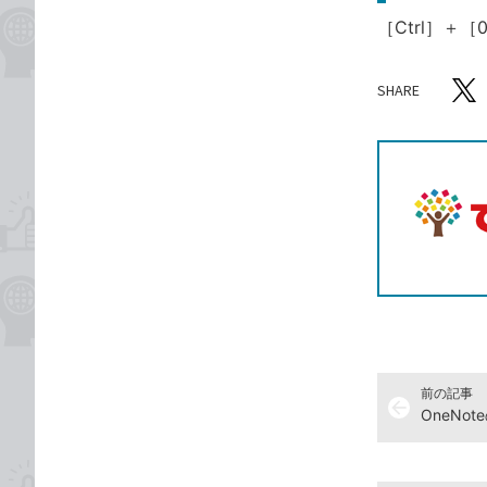
［Ctrl］＋
SHARE
記事をシ
T
前の記事
arrow_back
OneNo