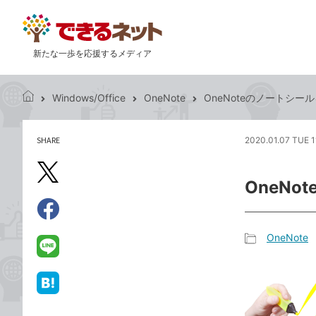
新たな一歩を応援するメディア
Windows/Office
OneNote
OneNoteのノートシー
で
き
る
SHARE
2020.01.07 TUE 1
記
ネ
事
ッ
を
X（旧
ト
OneN
シ
Twitter）
ェ
で
ア
Facebook
す
シ
で
OneNote
る
ェ
記
シ
LINE
ア
事
ェ
で
カ
ア
送
は
テ
る
て