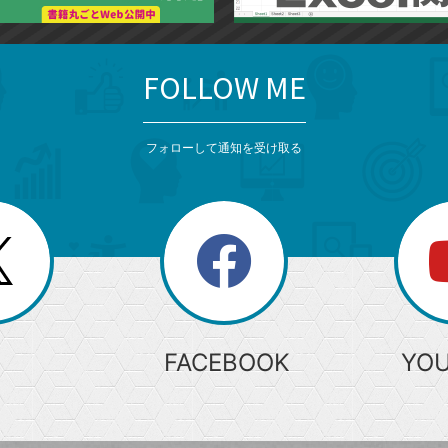
FOLLOW ME
フォローして通知を受け取る
search
検
索
FACEBOOK
YO