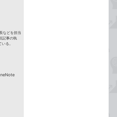
集長などを担当
説記事の執
ている。
eNote