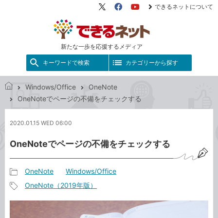
できるネットについて
X（旧
Facebook
YouTube
Twitter）
新たな一歩を応援するメディア
キーワードで検索
カテゴリーから探す
Windows/Office
OneNote
で
OneNoteでページの不備をチェックする
き
る
2020.01.15 WED 06:00
ネ
ッ
OneNoteでページの不備をチェックする
ト
OneNote
Windows/Office
記
OneNote（2019年版）
事
記
カ
事
テ
タ