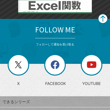
FOLLOW ME
search
format_list_bulleted
検
カ
検
カ
索
テ
メ
ゴ
索
テ
ニ
リ
フォローして通知を受け取る
ゴ
ュ
ー
ー
一
リ
を
覧
閉
を
ー
じ
閉
か
る
じ
る
search
ら
急
X
FACEBOOK
YOUTUBE
探
上
検
昇
索
す
ワ
できるシリーズ
ー
ド