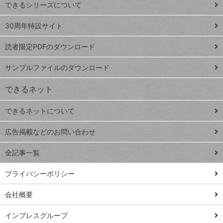
できるシリーズについて
Google
ト
スプレ
ッ
30周年特設サイト
ッドシ
プ
読者限定PDFのダウンロード
ート
ペ
iPhone
ー
サンプルファイルのダウンロード
VLOOKUP
ジ
できるネット
連載
できるネットについて
Excel Q&A
close
閉じ
トイアンナ流仕
広告掲載などのお問い合わせ
る
事術
全記事一覧
PowerAutomate
ではじめる業務
プライバシーポリシー
の完全自動化
会社概要
AI議事録作成術
Windows 11
インプレスグループ