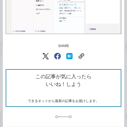
SHARE
記事をシェアする
リ
X（旧
Facebook
は
ン
Twitter）
で
て
ク
で
シ
な
を
シ
ェ
ブ
この記事が気に入ったら
コ
ェ
ア
ッ
いいね！しよう
ピ
ア
ク
ー
マ
ー
ク
できるネットから最新の記事をお届けします。
に
追
加