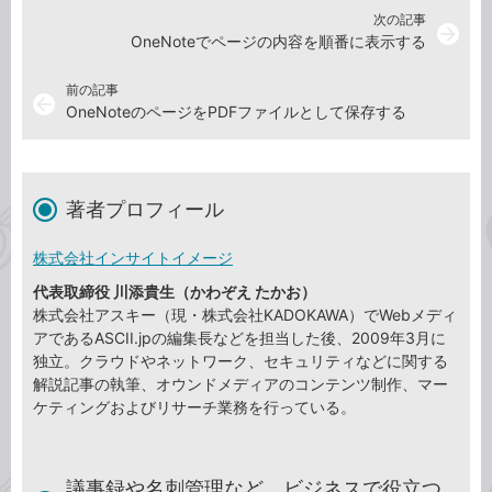
次の記事
arrow_forward
OneNoteでページの内容を順番に表示する
前の記事
arrow_back
OneNoteのページをPDFファイルとして保存する
著者プロフィール
株式会社インサイトイメージ
代表取締役 川添貴生（かわぞえ たかお）
株式会社アスキー（現・株式会社KADOKAWA）でWebメディ
アであるASCII.jpの編集長などを担当した後、2009年3月に
独立。クラウドやネットワーク、セキュリティなどに関する
解説記事の執筆、オウンドメディアのコンテンツ制作、マー
ケティングおよびリサーチ業務を行っている。
議事録や名刺管理など、ビジネスで役立つ