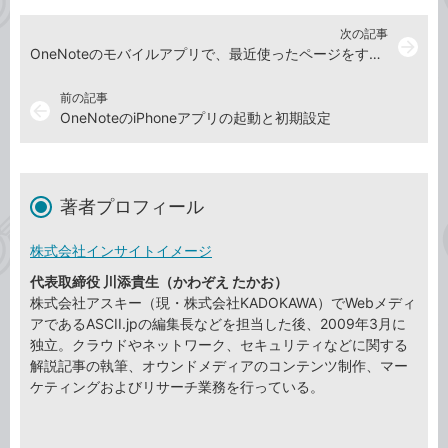
次の記事
arrow_forward
OneNoteのモバイルアプリで、最近使ったページをすばやく開く
前の記事
arrow_back
OneNoteのiPhoneアプリの起動と初期設定
著者プロフィール
株式会社インサイトイメージ
代表取締役 川添貴生（かわぞえ たかお）
株式会社アスキー（現・株式会社KADOKAWA）でWebメディ
アであるASCII.jpの編集長などを担当した後、2009年3月に
独立。クラウドやネットワーク、セキュリティなどに関する
解説記事の執筆、オウンドメディアのコンテンツ制作、マー
ケティングおよびリサーチ業務を行っている。