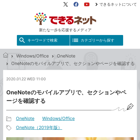
できるネットについて
X（旧
Facebook
YouTube
Twitter）
新たな一歩を応援するメディア
キーワードで検索
カテゴリーから探す
Windows/Office
OneNote
で
OneNoteのモバイルアプリで、セクションやページを確認する
き
る
2020.01.22 WED 11:00
ネ
ッ
OneNoteのモバイルアプリで、セクションやペ
ト
ージを確認する
OneNote
Windows/Office
記
OneNote（2019年版）
事
記
カ