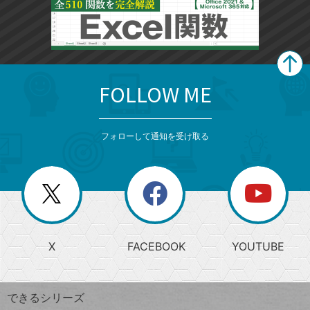
FOLLOW ME
search
format_list_bulleted
検
カ
検
カ
索
テ
メ
ゴ
索
テ
ニ
リ
フォローして通知を受け取る
ゴ
ュ
ー
ー
一
リ
を
覧
閉
を
ー
じ
閉
か
る
じ
る
search
ら
急
X
FACEBOOK
YOUTUBE
探
上
検
昇
索
す
ワ
できるシリーズ
ー