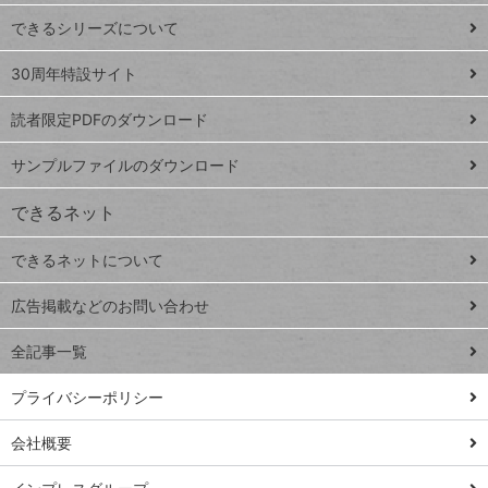
ド
できるシリーズについて
Google
ト
スプレ
ッ
30周年特設サイト
ッドシ
プ
読者限定PDFのダウンロード
ート
ペ
iPhone
ー
サンプルファイルのダウンロード
VLOOKUP
ジ
できるネット
連載
できるネットについて
Excel Q&A
close
閉じ
トイアンナ流仕
広告掲載などのお問い合わせ
る
事術
全記事一覧
PowerAutomate
ではじめる業務
プライバシーポリシー
の完全自動化
会社概要
AI議事録作成術