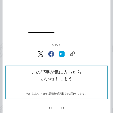
SHARE
記事をシェアする
リ
X（旧
Facebook
は
ン
Twitter）
で
て
ク
で
シ
な
を
シ
ェ
ブ
この記事が気に入ったら
コ
ェ
ア
ッ
いいね！しよう
ピ
ア
ク
ー
マ
ー
ク
できるネットから最新の記事をお届けします。
に
追
加