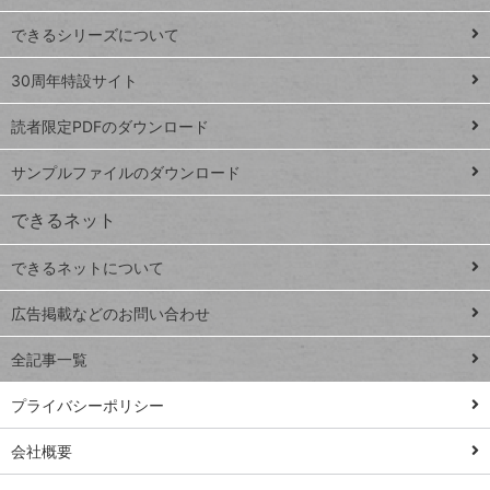
ド
できるシリーズについて
Google
ト
スプレ
ッ
30周年特設サイト
ッドシ
プ
読者限定PDFのダウンロード
ート
ペ
iPhone
ー
サンプルファイルのダウンロード
VLOOKUP
ジ
できるネット
連載
できるネットについて
Excel Q&A
close
閉じ
トイアンナ流仕
広告掲載などのお問い合わせ
る
事術
全記事一覧
PowerAutomate
ではじめる業務
プライバシーポリシー
の完全自動化
会社概要
AI議事録作成術