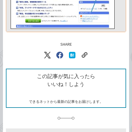
SHARE
記事をシェアする
リ
X（旧
Facebook
は
ン
Twitter）
で
て
ク
で
シ
な
を
シ
ェ
ブ
この記事が気に入ったら
コ
ェ
ア
ッ
いいね！しよう
ピ
ア
ク
ー
マ
ー
ク
できるネットから最新の記事をお届けします。
に
追
加