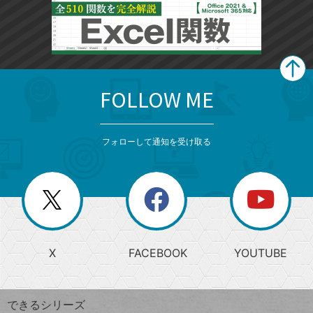
FOLLOW ME
search
format_list_bulleted
検
カ
検
カ
索
テ
メ
ゴ
索
テ
ニ
リ
フォローして通知を受け取る
ゴ
ュ
ー
ー
一
リ
を
覧
閉
を
ー
じ
閉
か
る
じ
る
search
ら
急
X
FACEBOOK
YOUTUBE
探
上
検
昇
索
す
ワ
できるシリーズ
ー