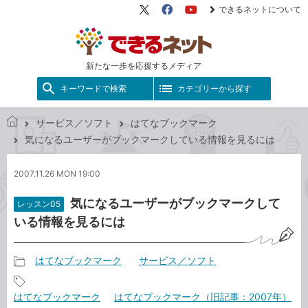
できるネットについて
X（旧
Facebook
YouTube
Twitter）
新たな一歩を応援するメディア
キーワードで検索
カテゴリーから探す
サービス／ソフト
はてなブックマーク
で
気になるユーザーがブックマークしている情報を見るには
き
る
2007.11.26 MON 19:00
ネ
ッ
気になるユーザーがブックマークして
レッスン05
ト
いる情報を見るには
はてなブックマーク
サービス／ソフト
記
事
記
はてなブックマーク
はてなブックマーク（旧記事：2007年）
カ