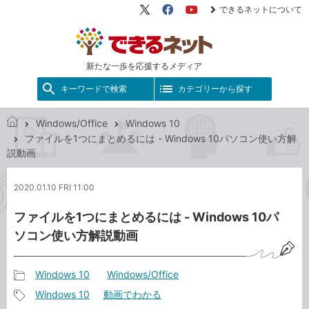
できるネットについて
X（旧
Facebook
YouTube
Twitter）
新たな一歩を応援するメディア
キーワードで検索
カテゴリーから探す
Windows/Office
Windows 10
で
ファイルを1つにまとめるには - Windows 10パソコン使い方解
き
説動画
る
ネ
2020.01.10 FRI 11:00
ッ
ト
ファイルを1つにまとめるには - Windows 10パ
ソコン使い方解説動画
Windows 10
Windows/Office
記
Windows 10
動画でわかる
事
記