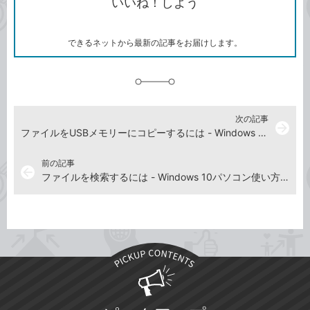
いいね！しよう
ピ
ア
ク
ー
マ
ー
ク
できるネットから最新の記事をお届けします。
に
追
加
次の記事
arrow_forward
ファイルをUSBメモリーにコピーするには - Windows 10パソコン使い方解説動画
前の記事
arrow_back
ファイルを検索するには - Windows 10パソコン使い方解説動画