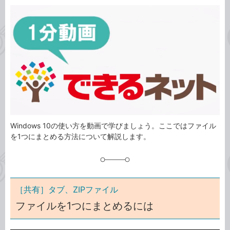
カ
事
テ
タ
ゴ
グ
リ
Windows 10の使い方を動画で学びましょう。ここではファイル
を1つにまとめる方法について解説します。
［共有］タブ、ZIPファイル
ファイルを1つにまとめるには