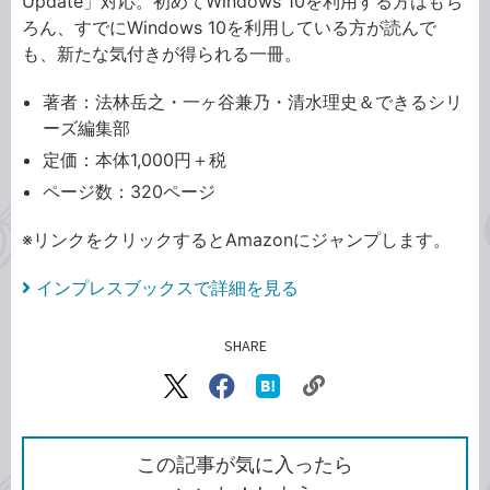
Update」対応。初めてWindows 10を利用する方はもち
ろん、すでにWindows 10を利用している方が読んで
も、新たな気付きが得られる一冊。
著者：法林岳之・一ヶ谷兼乃・清水理史＆できるシリ
ーズ編集部
定価：本体1,000円＋税
ページ数：320ページ
※リンクをクリックするとAmazonにジャンプします。
インプレスブックスで詳細を見る
SHARE
記事をシェアする
リ
X（旧
Facebook
は
ン
Twitter）
で
て
ク
で
シ
な
を
シ
ェ
ブ
この記事が気に入ったら
コ
ェ
ア
ッ