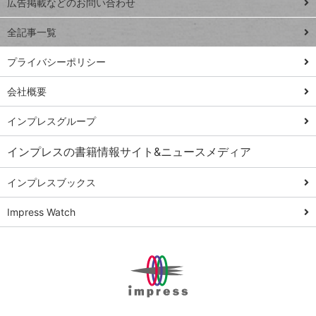
トイアンナ流仕
広告掲載などのお問い合わせ
る
事術
全記事一覧
PowerAutomate
ではじめる業務
プライバシーポリシー
の完全自動化
会社概要
AI議事録作成術
Windows 11
インプレスグループ
Q&A
インプレスの書籍情報サイト&ニュースメディア
Teams踏み込み
活用術
インプレスブックス
Excel講師の仕事
Impress Watch
術
エクセル時短
パワポ時短
Windows Tips
神保町ペロリ旅