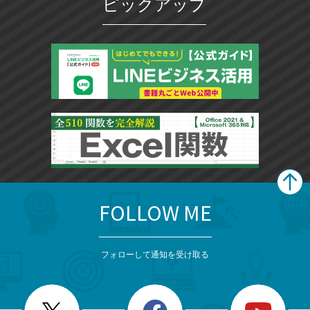
ピックアップ
FOLLOW ME
search
format_list_bulleted
検
カ
検
カ
索
テ
メ
ゴ
索
テ
ニ
リ
フォローして通知を受け取る
ゴ
ュ
ー
ー
一
リ
を
覧
閉
を