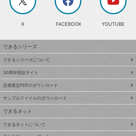
ー
じ
閉
か
る
じ
る
search
ら
急
X
FACEBOOK
YOUTUBE
探
上
検
昇
索
す
ワ
できるシリーズ
ー
ド
できるシリーズについて
Google
ト
スプレ
ッ
30周年特設サイト
ッドシ
プ
読者限定PDFのダウンロード
ート
ペ
iPhone
ー
サンプルファイルのダウンロード
VLOOKUP
ジ
できるネット
連載
できるネットについて
Excel Q&A
close
閉じ