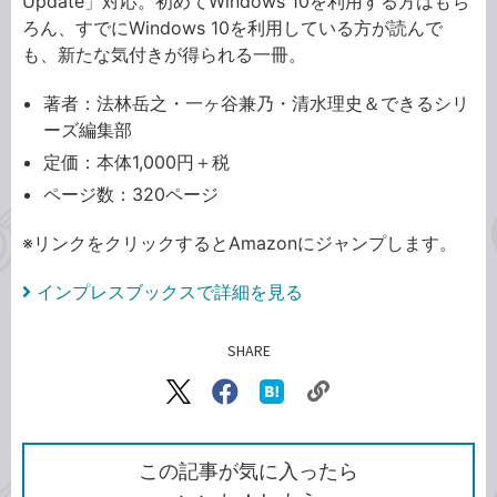
Update」対応。初めてWindows 10を利用する方はもち
ろん、すでにWindows 10を利用している方が読んで
も、新たな気付きが得られる一冊。
著者：法林岳之・一ヶ谷兼乃・清水理史＆できるシリ
ーズ編集部
定価：本体1,000円＋税
ページ数：320ページ
※リンクをクリックするとAmazonにジャンプします。
インプレスブックスで詳細を見る
SHARE
記事をシェアする
リ
X（旧
Facebook
は
ン
Twitter）
で
て
ク
で
シ
な
を
シ
ェ
ブ
この記事が気に入ったら
コ
ェ
ア
ッ