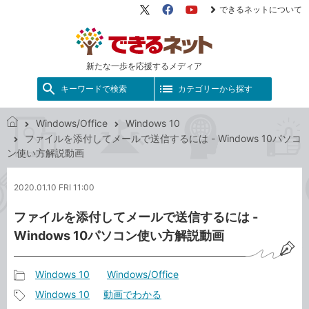
できるネットについて
X（旧
Facebook
YouTube
Twitter）
新たな一歩を応援するメディア
キーワードで検索
カテゴリーから探す
Windows/Office
Windows 10
で
ファイルを添付してメールで送信するには - Windows 10パソコ
き
ン使い方解説動画
る
ネ
2020.01.10 FRI 11:00
ッ
ト
ファイルを添付してメールで送信するには -
Windows 10パソコン使い方解説動画
Windows 10
Windows/Office
記
Windows 10
動画でわかる
事
記