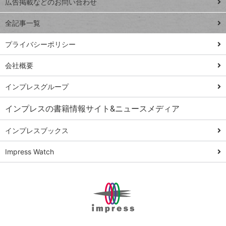
トイアンナ流仕
広告掲載などのお問い合わせ
る
事術
全記事一覧
PowerAutomate
ではじめる業務
プライバシーポリシー
の完全自動化
会社概要
AI議事録作成術
Windows 11
インプレスグループ
Q&A
インプレスの書籍情報サイト&ニュースメディア
Teams踏み込み
活用術
インプレスブックス
Excel講師の仕事
Impress Watch
術
エクセル時短
パワポ時短
Windows Tips
神保町ペロリ旅