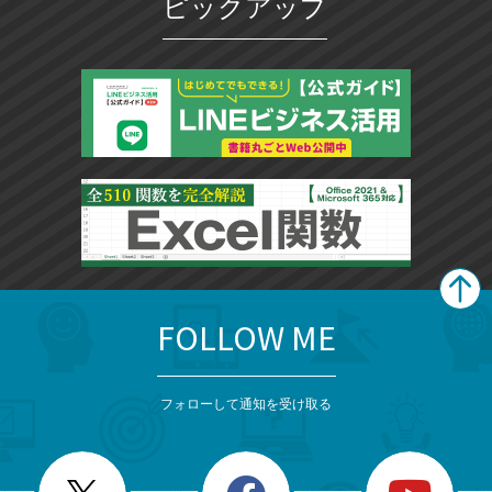
ピックアップ
FOLLOW ME
search
format_list_bulleted
検
カ
検
カ
索
テ
メ
ゴ
索
テ
ニ
リ
フォローして通知を受け取る
ゴ
ュ
ー
ー
一
リ
を
覧
閉
を