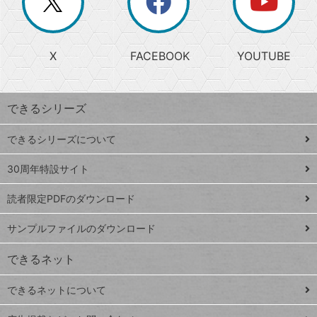
ー
じ
閉
か
る
じ
る
search
ら
急
X
FACEBOOK
YOUTUBE
探
上
検
昇
索
す
ワ
できるシリーズ
ー
ド
できるシリーズについて
Google
ト
スプレ
ッ
30周年特設サイト
ッドシ
プ
読者限定PDFのダウンロード
ート
ペ
iPhone
ー
サンプルファイルのダウンロード
VLOOKUP
ジ
できるネット
連載
できるネットについて
Excel Q&A
close
閉じ