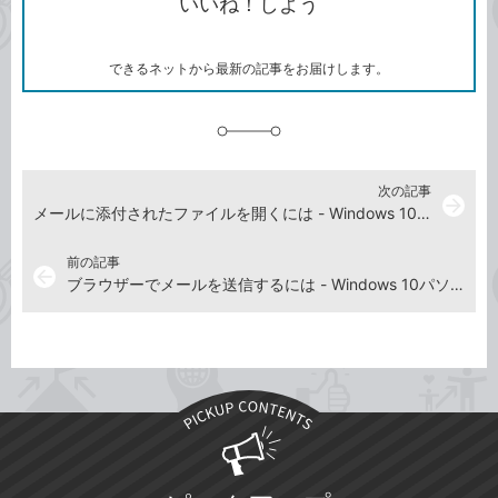
いいね！しよう
ピ
ア
ク
ー
マ
ー
ク
できるネットから最新の記事をお届けします。
に
追
加
次の記事
arrow_forward
メールに添付されたファイルを開くには - Windows 10パソコン使い方解説動画
前の記事
arrow_back
ブラウザーでメールを送信するには - Windows 10パソコン使い方解説動画