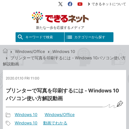
できるネットについて
X（旧
Facebook
YouTube
Twitter）
新たな一歩を応援するメディア
キーワードで検索
カテゴリーから探す
Windows/Office
Windows 10
で
プリンターで写真を印刷するには - Windows 10パソコン使い方
き
解説動画
る
ネ
2020.01.10 FRI 11:00
ッ
ト
プリンターで写真を印刷するには - Windows 10
パソコン使い方解説動画
Windows 10
Windows/Office
記
Windows 10
動画でわかる
事
記