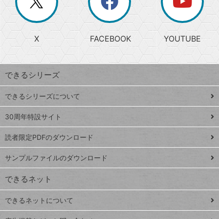
ー
じ
閉
か
る
じ
る
search
ら
急
X
FACEBOOK
YOUTUBE
探
上
検
昇
索
す
ワ
できるシリーズ
ー
ド
できるシリーズについて
Google
ト
スプレ
ッ
30周年特設サイト
ッドシ
プ
読者限定PDFのダウンロード
ート
ペ
iPhone
ー
サンプルファイルのダウンロード
VLOOKUP
ジ
できるネット
連載
できるネットについて
Excel Q&A
close
閉じ