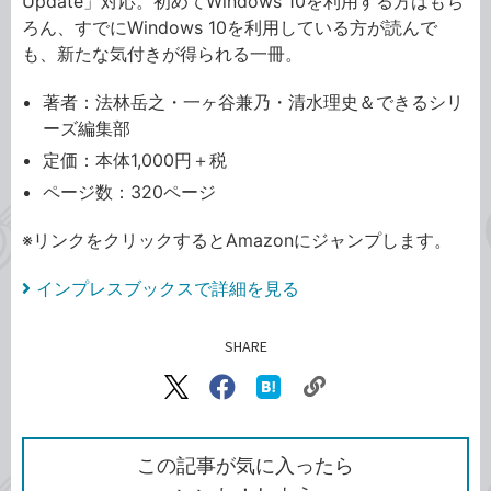
Update」対応。初めてWindows 10を利用する方はもち
ろん、すでにWindows 10を利用している方が読んで
も、新たな気付きが得られる一冊。
著者：法林岳之・一ヶ谷兼乃・清水理史＆できるシリ
ーズ編集部
定価：本体1,000円＋税
ページ数：320ページ
※リンクをクリックするとAmazonにジャンプします。
インプレスブックスで詳細を見る
SHARE
記事をシェアする
リ
X（旧
Facebook
は
ン
Twitter）
で
て
ク
で
シ
な
を
シ
ェ
ブ
この記事が気に入ったら
コ
ェ
ア
ッ