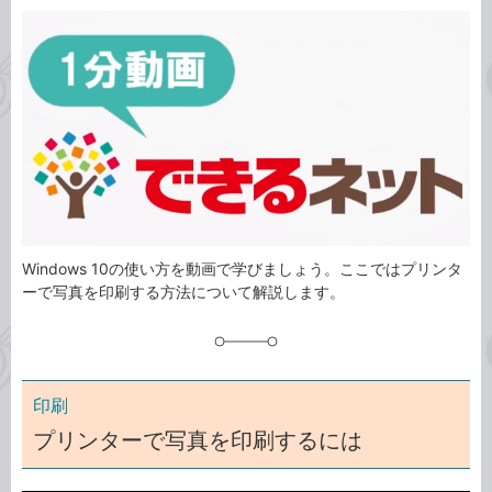
カ
事
テ
タ
ゴ
グ
リ
Windows 10の使い方を動画で学びましょう。ここではプリンタ
ーで写真を印刷する方法について解説します。
印刷
プリンターで写真を印刷するには