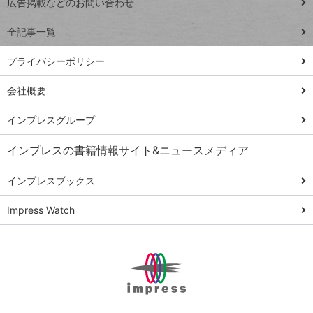
トイアンナ流仕
広告掲載などのお問い合わせ
る
事術
全記事一覧
PowerAutomate
ではじめる業務
プライバシーポリシー
の完全自動化
会社概要
AI議事録作成術
Windows 11
インプレスグループ
Q&A
インプレスの書籍情報サイト&ニュースメディア
Teams踏み込み
活用術
インプレスブックス
Excel講師の仕事
Impress Watch
術
エクセル時短
パワポ時短
Windows Tips
神保町ペロリ旅