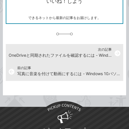
いいね！しよう
ピ
ア
ク
ー
マ
ー
ク
できるネットから最新の記事をお届けします。
に
追
加
次の記事
arrow_forward
OneDriveと同期されたファイルを確認するには - Windows 10パソコン使い方解説動画
前の記事
arrow_back
写真に音楽を付けて動画にするには - Windows 10パソコン使い方解説動画