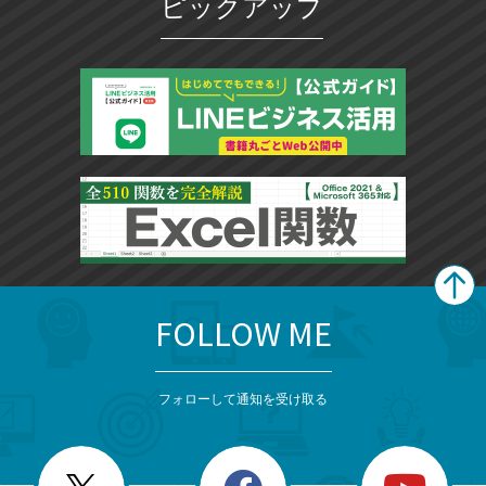
ピックアップ
FOLLOW ME
search
format_list_bulleted
検
カ
検
カ
索
テ
メ
ゴ
索
テ
ニ
リ
フォローして通知を受け取る
ゴ
ュ
ー
ー
一
リ
を
覧
閉
を