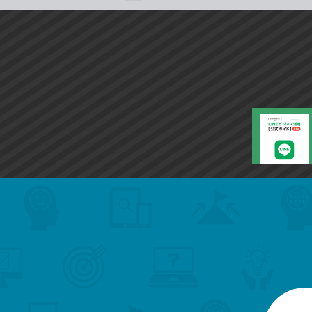
search
format_list_bulleted
検
カ
検
カ
索
テ
メ
ゴ
索
テ
ニ
リ
ュ
ー
ゴ
ー
一
を
覧
リ
閉
を