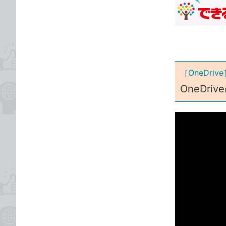
な
テ
ブ
ゴ
ッ
リ
ク
マ
ー
［OneDri
ク
OneDr
に
追
加