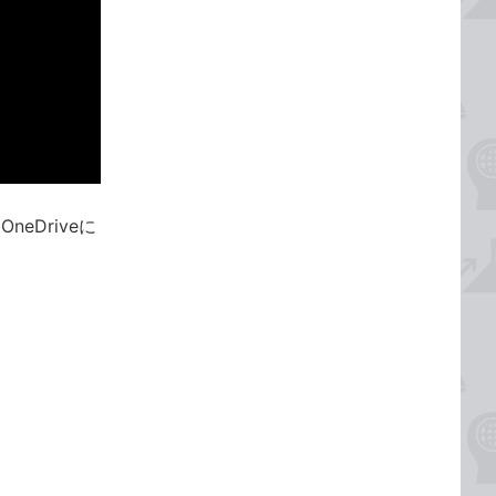
eDriveに