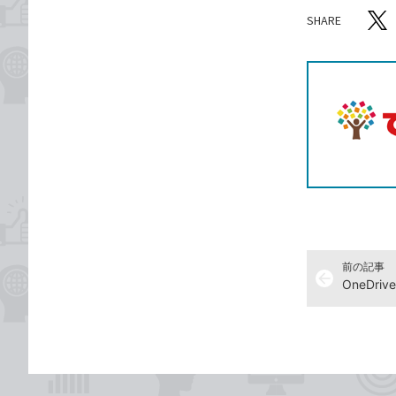
SHARE
記事をシ
T
前の記事
arrow_back