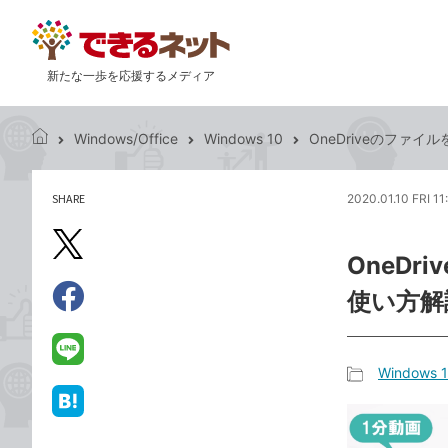
新たな一歩を応援するメディア
Windows/Office
Windows 10
OneDriveのファイル
で
き
る
SHARE
2020.01.10 FRI 11
記
ネ
事
ッ
を
X（旧
ト
OneDr
シ
Twitter）
ェ
使い方解
で
ア
Facebook
す
シ
で
る
ェ
シ
LINE
Windows 
ア
ェ
で
記
ア
送
は
事
る
て
カ