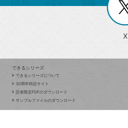
じ
閉
ー
る
じ
る
か
ら
急上昇ワード
X
探
Googleスプレッドシート
iPhone
VLOOKUP
す
できるシリーズ
close
できるシリーズについて
閉
ト
じ
ッ
30周年特設サイト
る
プ
読者限定PDFのダウンロード
ペ
サンプルファイルのダウンロード
ー
ジ