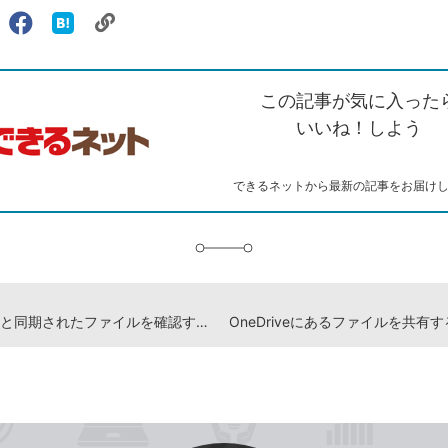
リ
X（旧
Facebook
は
ェアする
ン
witter）
で
て
ク
で
シ
な
を
シ
ェ
ブ
この記事が気に入った
コ
ェ
ア
ッ
ピ
ア
ク
いいね！しよう
ー
マ
ー
ク
できるネットから最新の記事をお届け
に
追
加
OneDriveと同期されたファイルを確認するには - Windows 10パソコン使い方解説動画