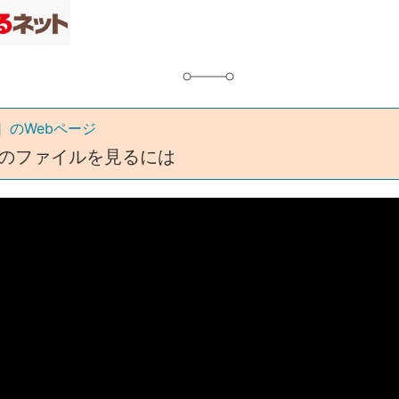
グ
ve］のWebページ
iveのファイルを見るには