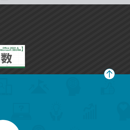
ペ
ー
ジ
上
部
へ