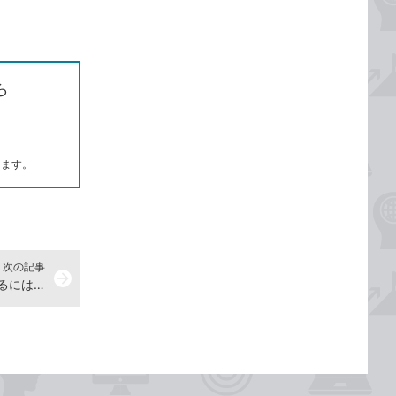
ら
します。
次の記事
arrow_forward
OneDriveにあるファイルを共有するには - Windows 10パソコン使い方解説動画