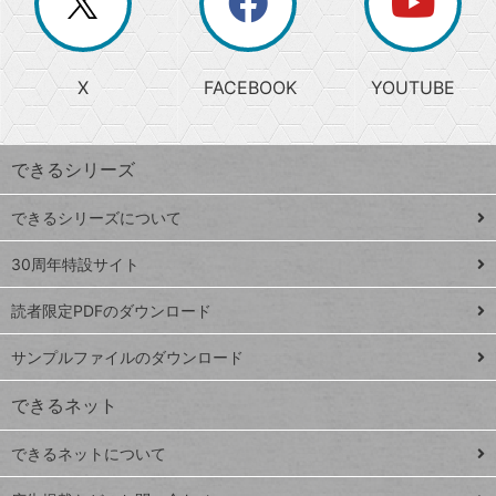
ー
じ
閉
か
る
じ
る
search
ら
急
X
FACEBOOK
YOUTUBE
探
上
検
昇
索
す
ワ
できるシリーズ
ー
ド
できるシリーズについて
Google
ト
スプレ
ッ
30周年特設サイト
ッドシ
プ
読者限定PDFのダウンロード
ート
ペ
iPhone
ー
サンプルファイルのダウンロード
VLOOKUP
ジ
できるネット
連載
できるネットについて
Excel Q&A
close
閉じ