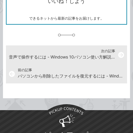
いいね！しよう
ピ
ア
ク
ー
マ
ー
ク
できるネットから最新の記事をお届けします。
に
追
加
次の記事
arrow_forward
音声で操作するには - Windows 10パソコン使い方解説動画
前の記事
arrow_back
パソコンから削除したファイルを復元するには - Windows 10パソコン使い方解説動画