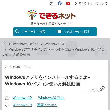
できるネットについて
X（旧
Facebook
YouTube
Twitter）
新たな一歩を応援するメディア
キーワードで検索
カテゴリーから探す
Windows/Office
Windows 10
で
Windowsアプリをインストールするには - Windows 10パソコ
き
ン使い方解説動画
る
ネ
2020.01.10 FRI 11:00
ッ
ト
Windowsアプリをインストールするには -
Windows 10パソコン使い方解説動画
Windows 10
Windows/Office
記
Windows 10
動画でわかる
事
記