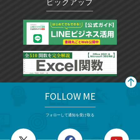
ピックアップ
FOLLOW ME
search
format_list_bulleted
検
カ
検
カ
索
テ
メ
ゴ
索
テ
ニ
リ
フォローして通知を受け取る
ゴ
ュ
ー
ー
一
リ
を
覧
閉
を