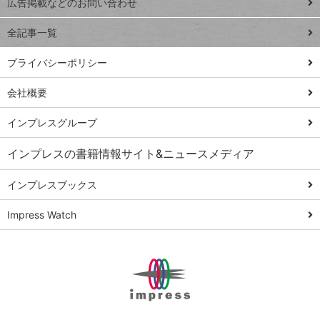
トイアンナ流仕
広告掲載などのお問い合わせ
る
事術
全記事一覧
PowerAutomate
ではじめる業務
プライバシーポリシー
の完全自動化
会社概要
AI議事録作成術
Windows 11
インプレスグループ
Q&A
インプレスの書籍情報サイト&ニュースメディア
Teams踏み込み
活用術
インプレスブックス
Excel講師の仕事
Impress Watch
術
エクセル時短
パワポ時短
Windows Tips
神保町ペロリ旅