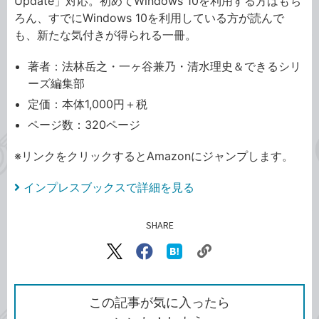
Update」対応。初めてWindows 10を利用する方はもち
ろん、すでにWindows 10を利用している方が読んで
も、新たな気付きが得られる一冊。
著者：法林岳之・一ヶ谷兼乃・清水理史＆できるシリ
ーズ編集部
定価：本体1,000円＋税
ページ数：320ページ
※リンクをクリックするとAmazonにジャンプします。
インプレスブックスで詳細を見る
SHARE
記事をシェアする
リ
X（旧
Facebook
は
ン
Twitter）
で
て
ク
で
シ
な
を
シ
ェ
ブ
この記事が気に入ったら
コ
ェ
ア
ッ