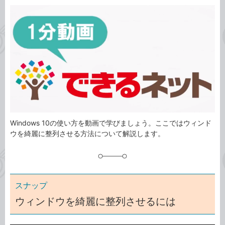
カ
事
テ
タ
ゴ
グ
リ
Windows 10の使い方を動画で学びましょう。ここではウィンド
ウを綺麗に整列させる方法について解説します。
スナップ
ウィンドウを綺麗に整列させるには