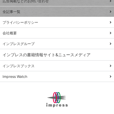
トイアンナ流仕
広告掲載などのお問い合わせ
る
事術
全記事一覧
PowerAutomate
ではじめる業務
プライバシーポリシー
の完全自動化
会社概要
AI議事録作成術
Windows 11
インプレスグループ
Q&A
インプレスの書籍情報サイト&ニュースメディア
Teams踏み込み
活用術
インプレスブックス
Excel講師の仕事
Impress Watch
術
エクセル時短
パワポ時短
Windows Tips
神保町ペロリ旅