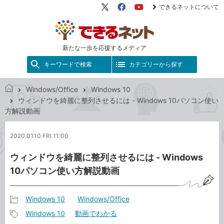
できるネットについて
X（旧
Facebook
YouTube
Twitter）
新たな一歩を応援するメディア
キーワードで検索
カテゴリーから探す
Windows/Office
Windows 10
で
ウィンドウを綺麗に整列させるには - Windows 10パソコン使い
き
方解説動画
る
ネ
2020.01.10 FRI 11:00
ッ
ト
ウィンドウを綺麗に整列させるには - Windows
10パソコン使い方解説動画
Windows 10
Windows/Office
記
Windows 10
動画でわかる
事
記