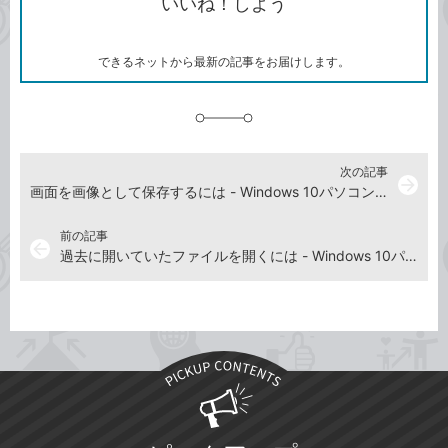
いいね！しよう
ピ
ア
ク
ー
マ
ー
ク
できるネットから最新の記事をお届けします。
に
追
加
次の記事
arrow_forward
画面を画像として保存するには - Windows 10パソコン使い方解説動画
前の記事
arrow_back
過去に開いていたファイルを開くには - Windows 10パソコン使い方解説動画