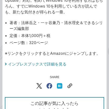
Update」対応。初めてWindows 10を利用する方はもち
ろん、すでにWindows 10を利用している方が読んで
も、新たな気付きが得られる一冊。
著者：法林岳之・一ヶ谷兼乃・清水理史＆できるシリ
ーズ編集部
定価：本体1,000円＋税
ページ数：320ページ
※リンクをクリックするとAmazonにジャンプします。
インプレスブックスで詳細を見る
SHARE
記事をシェアする
リ
X（旧
Facebook
は
ン
Twitter）
で
て
ク
で
シ
な
を
シ
ェ
ブ
この記事が気に入ったら
コ
ェ
ア
ッ