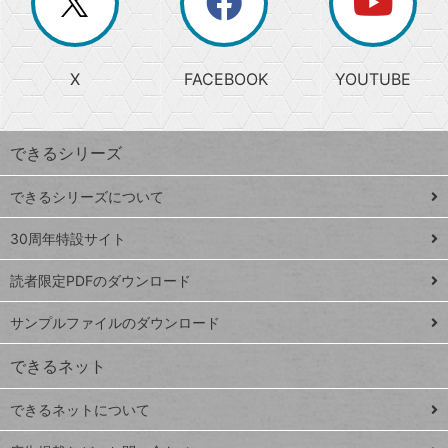
ー
じ
閉
か
る
じ
る
search
ら
急
X
FACEBOOK
YOUTUBE
探
上
検
昇
索
す
ワ
できるシリーズ
ー
ド
できるシリーズについて
Google
ト
スプレ
ッ
30周年特設サイト
ッドシ
プ
読者限定PDFのダウンロード
ート
ペ
iPhone
ー
サンプルファイルのダウンロード
VLOOKUP
ジ
できるネット
連載
できるネットについて
Excel Q&A
close
閉じ