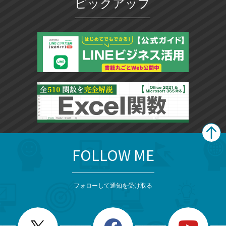
ピックアップ
FOLLOW ME
search
format_list_bulleted
検
カ
検
カ
索
テ
メ
ゴ
索
テ
ニ
リ
フォローして通知を受け取る
ゴ
ュ
ー
ー
一
リ
を
覧
閉
を