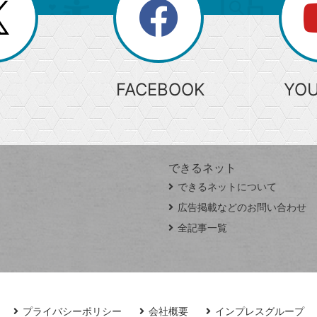
search
検
索
FACEBOOK
YO
できるネット
できるネットについて
広告掲載などのお問い合わせ
全記事一覧
プライバシーポリシー
会社概要
インプレスグループ