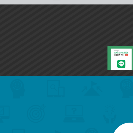
search
format_list_bulleted
検
カ
検
カ
索
テ
メ
ゴ
索
テ
ニ
リ
ュ
ー
ゴ
ー
一
を
覧
リ
閉
を