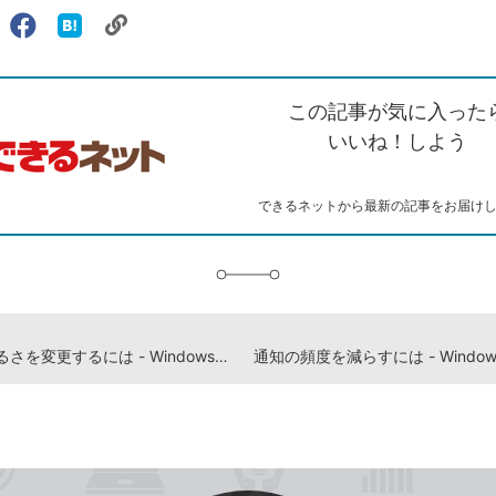
リ
X（旧
Facebook
は
ェアする
ン
witter）
で
て
ク
で
シ
な
を
シ
ェ
ブ
この記事が気に入った
コ
ェ
ア
ッ
ピ
ア
ク
いいね！しよう
ー
マ
ー
ク
できるネットから最新の記事をお届け
に
追
加
画面の明るさを変更するには - Windows 10パソコン使い方解説動画