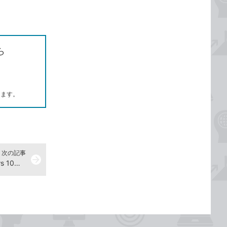
ら
します。
次の記事
arrow_forward
通知の頻度を減らすには - Windows 10パソコン使い方解説動画