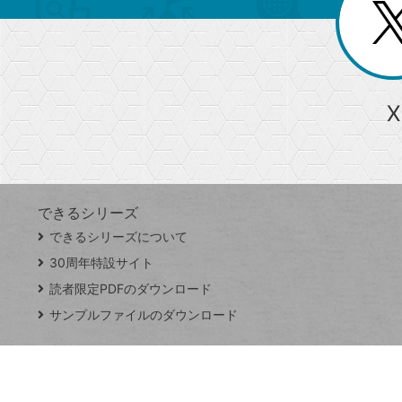
じ
閉
ー
る
じ
る
か
ら
急上昇ワード
X
探
Googleスプレッドシート
iPhone
VLOOKUP
す
できるシリーズ
close
できるシリーズについて
閉
ト
じ
ッ
30周年特設サイト
る
プ
読者限定PDFのダウンロード
ペ
サンプルファイルのダウンロード
ー
ジ