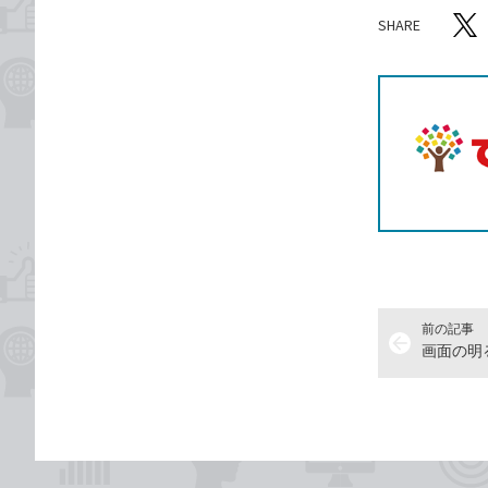
SHARE
記事をシ
T
前の記事
arrow_back