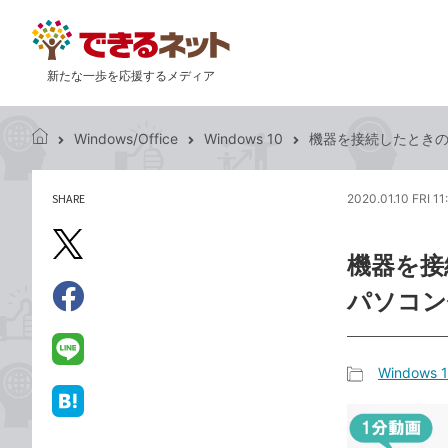
新たな一歩を応援するメディア
Windows/Office
Windows 10
機器を接続したときの動
で
き
る
SHARE
2020.01.10 FRI 11
記
ネ
事
ッ
を
X（旧
ト
機器を接続
シ
Twitter）
ェ
パソコン
で
ア
Facebook
す
シ
で
る
ェ
シ
LINE
Windows 
ア
ェ
で
記
ア
送
は
事
る
て
カ