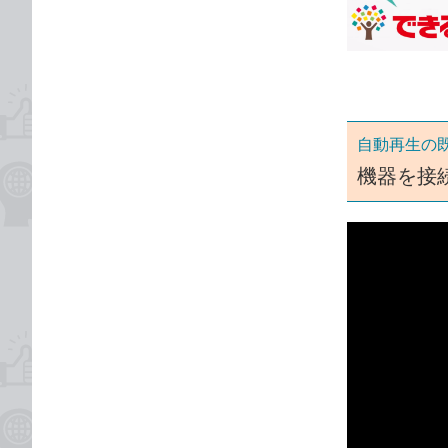
な
テ
ブ
ゴ
ッ
リ
ク
マ
ー
自動再生の
ク
機器を接
に
追
加