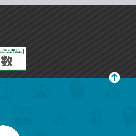
ペ
ー
ジ
上
部
へ