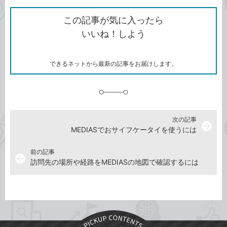
ク
で
シ
な
を
シ
ェ
ブ
この記事が気に入ったら
コ
ェ
ア
ッ
いいね！しよう
ピ
ア
ク
ー
マ
ー
ク
できるネットから最新の記事をお届けします。
に
追
加
次の記事
arrow_forward
MEDIASでおサイフケータイを使うには
前の記事
arrow_back
訪問先の場所や経路をMEDIASの地図で確認するには