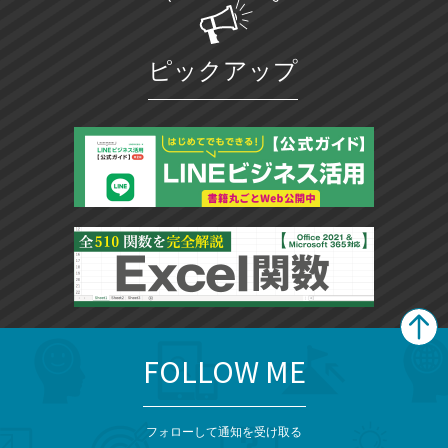
ピックアップ
FOLLOW ME
search
format_list_bulleted
検
カ
検
カ
索
テ
メ
ゴ
索
テ
ニ
リ
フォローして通知を受け取る