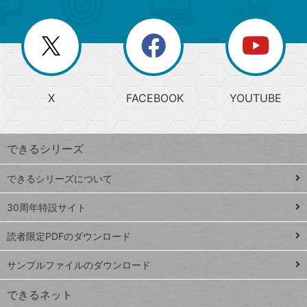
ゴ
ュ
ー
ー
一
リ
を
覧
閉
を
ー
じ
閉
か
る
じ
る
search
ら
急
X
FACEBOOK
YOUTUBE
探
上
検
昇
索
す
ワ
できるシリーズ
ー
ド
できるシリーズについて
Google
ト
スプレ
ッ
30周年特設サイト
ッドシ
プ
読者限定PDFのダウンロード
ート
ペ
iPhone
ー
サンプルファイルのダウンロード
VLOOKUP
ジ
できるネット