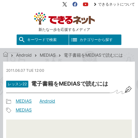
できるネットについて
X（旧
Facebook
YouTube
Twitter）
新たな一歩を応援するメディア
キーワードで検索
カテゴリーから探す
Android
MEDIAS
電子書籍をMEDIASで読むには
で
き
2011.06.07 TUE 12:00
る
ネ
電子書籍をMEDIASで読むには
レッスン22
ッ
ト
MEDIAS
Android
記
MEDIAS
事
記
カ
事
テ
タ
ゴ
グ