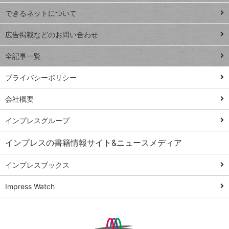
連載
できるネットについて
Excel Q&A
close
閉じ
トイアンナ流仕
広告掲載などのお問い合わせ
る
事術
全記事一覧
PowerAutomate
ではじめる業務
プライバシーポリシー
の完全自動化
会社概要
AI議事録作成術
Windows 11
インプレスグループ
Q&A
インプレスの書籍情報サイト&ニュースメディア
Teams踏み込み
活用術
インプレスブックス
Excel講師の仕事
Impress Watch
術
エクセル時短
パワポ時短