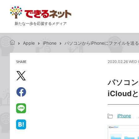
新たな一歩を応援するメディア
Apple
iPhone
パソコンからiPhoneにファイルを送
で
き
る
SHARE
2020.02.26 WED 
記
ネ
事
ッ
を
X（旧
ト
パソコン
シ
Twitter）
ェ
iClou
で
ア
Facebook
す
シ
で
る
ェ
シ
LINE
iPhone
ア
ェ
で
記
ア
送
は
事
る
て
カ