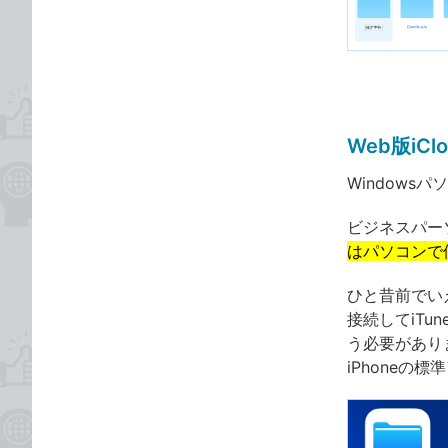
な
テ
ブ
ゴ
ッ
リ
ク
マ
ー
Web版i
ク
に
Windows
追
ビジネスパー
加
はパソコンで使
ひと昔前でい
接続してiT
う必要があり
iPhoneの標