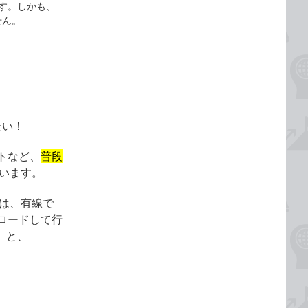
ます。しかも、
せん。
たい！
トなど、
普段
います。
」は、有線で
ンロードして行
」と、