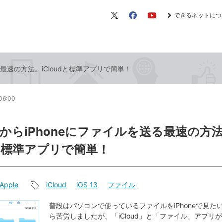
できるネットにつ
X（旧
Facebook
YouTube
Twitter）
る最速の方法。iCloudと標準アプリで簡単！
06:00
からiPhoneにファイルを送る最速の方
dと標準アプリで簡単！
Apple
iCloud
iOS 13
ファイル
記
事
普段はパソコンで使っているファイルをiPhoneで見た
ら苦労しましたが、「iCloud」と「ファイル」アプリ
タ