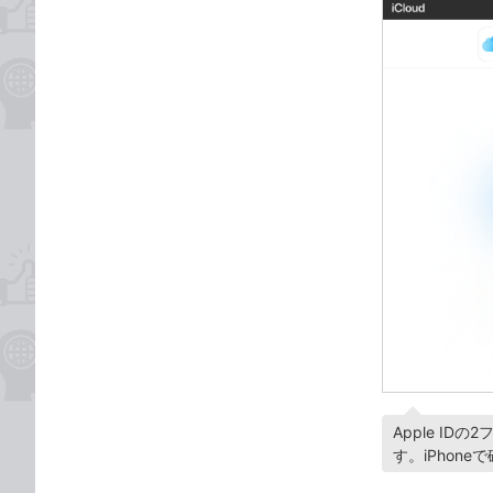
Apple I
す。iPhon