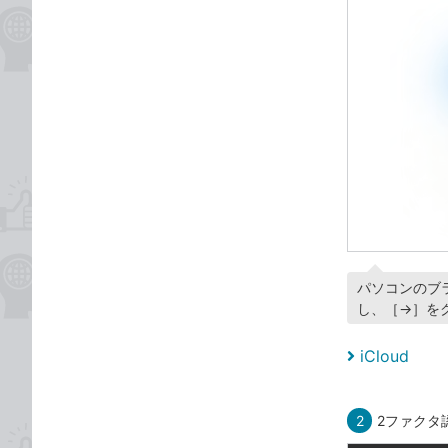
パソコンのブ
し、［→］を
iCloud
2
2ファクタ