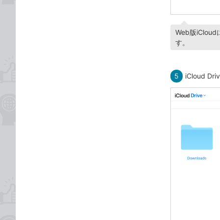
Web版iClo
す。
5
iCloud