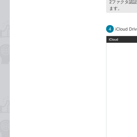
2ファクタ認
ます。
4
iCloud D