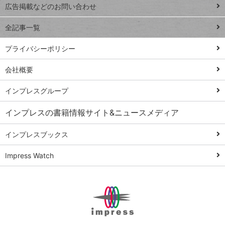
閉じ
トイアンナ流仕
広告掲載などのお問い合わせ
る
事術
全記事一覧
PowerAutomate
ではじめる業務
プライバシーポリシー
の完全自動化
会社概要
AI議事録作成術
Windows 11
インプレスグループ
Q&A
インプレスの書籍情報サイト&ニュースメディア
Teams踏み込み
活用術
インプレスブックス
Excel講師の仕事
Impress Watch
術
エクセル時短
パワポ時短
Windows Tips
神保町ペロリ旅