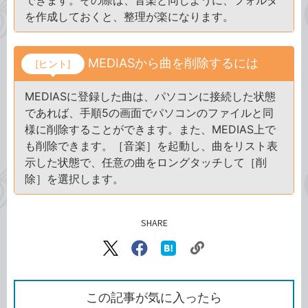
できます。その際は、音楽と同じように、フォルダ
を作成しておくと、整理が楽になります。
MEDIASから曲を削除するには
[ヒント]
MEDIASに登録した曲は、パソコンに接続した状態
であれば、手順5の画面でパソコンのファイルと同
様に削除することができます。また、MEDIAS上で
も削除できます。［音楽］を起動し、曲をリスト表
示した状態で、任意の曲をロングタッチして［削
除］を選択します。
SHARE
記事をシェアする
リ
X（旧
Facebook
は
ン
Twitter）
で
て
ク
で
シ
な
を
シ
ェ
ブ
この記事が気に入ったら
コ
ェ
ア
ッ