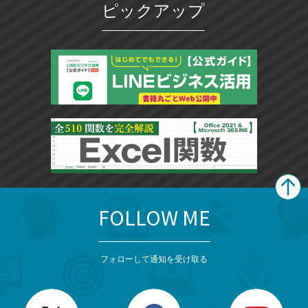
ピックアップ
FOLLOW ME
search
format_list_bulleted
検
カ
検
カ
索
テ
メ
ゴ
索
テ
ニ
リ
フォローして通知を受け取る
ゴ
ュ
ー
ー
一
リ
を
覧