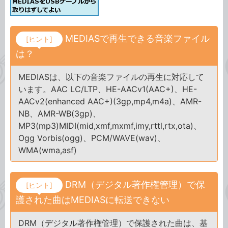
MEDIASで再生できる音楽ファイル
[ヒント]
は？
MEDIASは、以下の音楽ファイルの再生に対応して
います。AAC LC/LTP、HE-AACv1(AAC+)、HE-
AACv2(enhanced AAC+)(3gp,mp4,m4a)、AMR-
NB、AMR-WB(3gp)、
MP3(mp3)MIDI(mid,xmf,mxmf,imy,rttl,rtx,ota)、
Ogg Vorbis(ogg)、PCM/WAVE(wav)、
WMA(wma,asf)
DRM（デジタル著作権管理）で保
[ヒント]
護された曲はMEDIASに転送できない
DRM（デジタル著作権管理）で保護された曲は、基