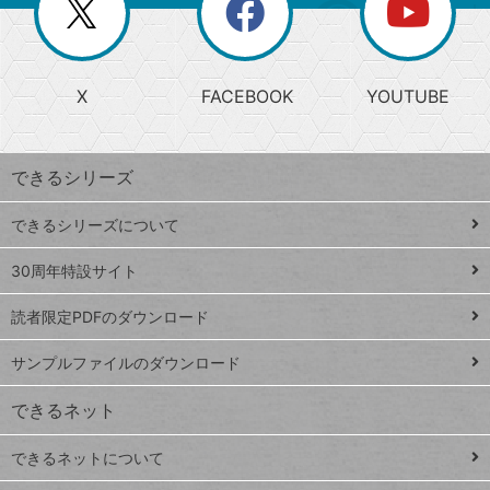
閉
を
ー
じ
閉
か
る
じ
る
search
ら
急
X
FACEBOOK
YOUTUBE
探
上
検
昇
索
す
ワ
できるシリーズ
ー
ド
できるシリーズについて
Google
ト
スプレ
ッ
30周年特設サイト
ッドシ
プ
読者限定PDFのダウンロード
ート
ペ
iPhone
ー
サンプルファイルのダウンロード
VLOOKUP
ジ
できるネット
連載
できるネットについて
Excel Q&A
close