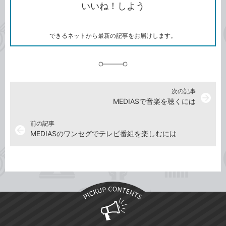
いいね！しよう
ピ
ア
ク
ー
マ
ー
ク
できるネットから最新の記事をお届けします。
に
追
加
次の記事
arrow_forward
MEDIASで音楽を聴くには
前の記事
arrow_back
MEDIASのワンセグでテレビ番組を楽しむには