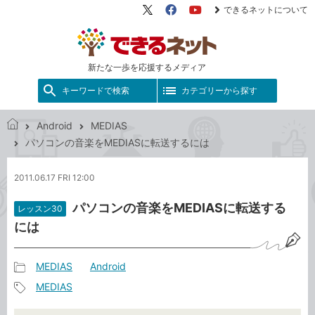
できるネットについて
X（旧
Facebook
YouTube
Twitter）
新たな一歩を応援するメディア
キーワードで検索
カテゴリーから探す
Android
MEDIAS
で
パソコンの音楽をMEDIASに転送するには
き
る
2011.06.17 FRI 12:00
ネ
ッ
パソコンの音楽をMEDIASに転送する
レッスン30
ト
には
MEDIAS
Android
記
MEDIAS
事
記
カ