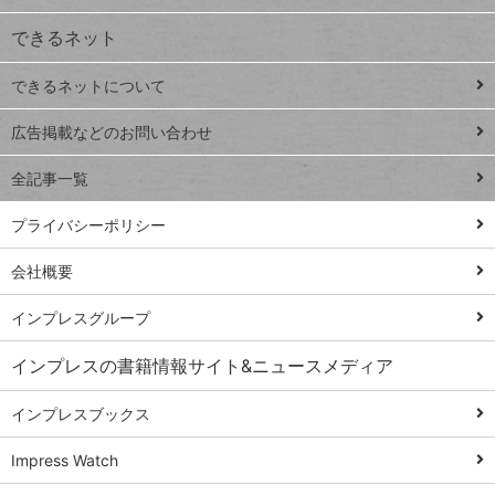
ジ
できるネット
連載
できるネットについて
Excel Q&A
close
閉じ
トイアンナ流仕
広告掲載などのお問い合わせ
る
事術
全記事一覧
PowerAutomate
ではじめる業務
プライバシーポリシー
の完全自動化
会社概要
AI議事録作成術
Windows 11
インプレスグループ
Q&A
インプレスの書籍情報サイト&ニュースメディア
Teams踏み込み
活用術
インプレスブックス
Excel講師の仕事
Impress Watch
術