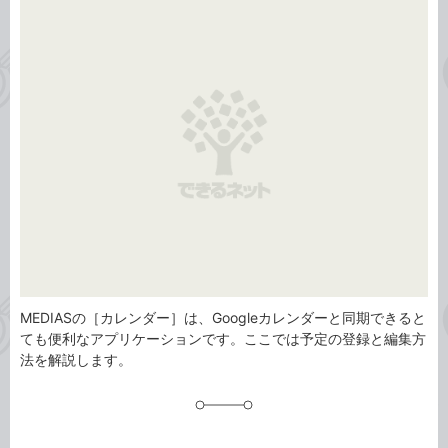
事
テ
タ
ゴ
グ
リ
MEDIASの［カレンダー］は、Googleカレンダーと同期できると
ても便利なアプリケーションです。ここでは予定の登録と編集方
法を解説します。