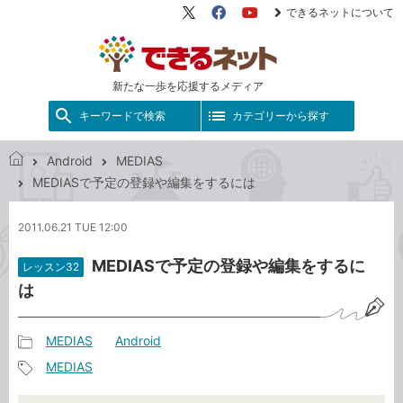
できるネットについて
X（旧
Facebook
YouTube
Twitter）
新たな一歩を応援するメディア
キーワードで検索
カテゴリーから探す
Android
MEDIAS
で
MEDIASで予定の登録や編集をするには
き
る
2011.06.21 TUE 12:00
ネ
ッ
MEDIASで予定の登録や編集をするに
レッスン32
ト
は
MEDIAS
Android
記
MEDIAS
事
記
カ