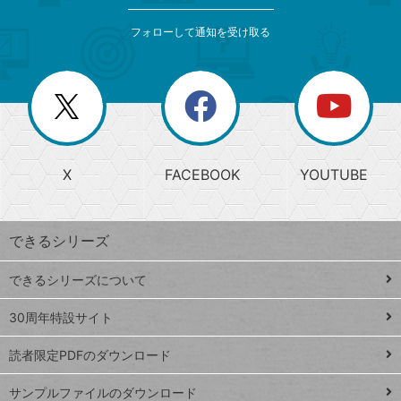
索
テ
メ
ゴ
索
テ
ニ
リ
フォローして通知を受け取る
ゴ
ュ
ー
ー
一
リ
を
覧
閉
を
ー
じ
閉
か
る
じ
る
search
ら
急
X
FACEBOOK
YOUTUBE
探
上
検
昇
索
す
ワ
できるシリーズ
ー
ド
できるシリーズについて
Google
ト
スプレ
ッ
30周年特設サイト
ッドシ
プ
読者限定PDFのダウンロード
ート
ペ
iPhone
ー
サンプルファイルのダウンロード
VLOOKUP