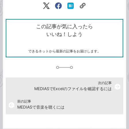
リ
X（旧
Facebook
は
ン
Twitter）
で
て
ク
で
シ
な
を
シ
ェ
ブ
この記事が気に入ったら
コ
ェ
ア
ッ
いいね！しよう
ピ
ア
ク
ー
マ
ー
ク
できるネットから最新の記事をお届けします。
に
追
加
次の記事
arrow_forward
MEDIASでExcelのファイルを確認するには
前の記事
arrow_back
MEDIASで音楽を聴くには