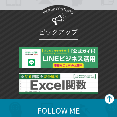
ピックアップ
FOLLOW ME
search
format_list_bulleted
検
カ
検
カ